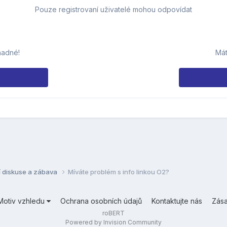
Pouze registrovaní uživatelé mohou odpovídat
nadné!
Mát
í diskuse a zábava
Míváte problém s info linkou O2?
Motiv vzhledu
Ochrana osobních údajů
Kontaktujte nás
Zás
roBERT
Powered by Invision Community