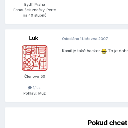
Bydlí:
Praha
Fanoušek značky:
Perte
na 40 stupňů
Luk
Odesláno
11. března 2007
Kamil je také hacker
To je dobr
Členové_50
1,1tis.
Pohlaví:
Muž
Pokud chcete