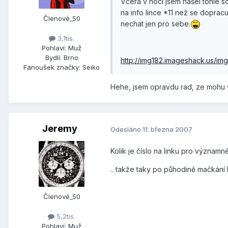
Včera v noci jsem našel tohle s
na info lince *11 než se doprac
Členové_50
nechat jen pro sebe.
3,1tis.
Pohlaví:
Muž
Bydlí:
Brno
http://img182.imageshack.us/img
Fanoušek značky:
Seiko
Hehe, jsem opravdu rad, ze mohu v
Jeremy
Odesláno
11. března 2007
Kolik je číslo na linku pro významn
.. takže taky po půhodině mačkání 
Členové_50
5,2tis.
Pohlaví:
Muž