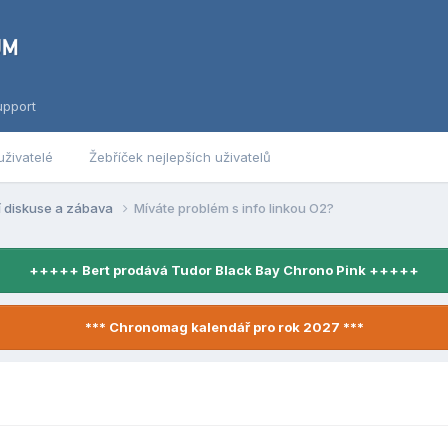
upport
uživatelé
Žebříček nejlepších uživatelů
í diskuse a zábava
Míváte problém s info linkou O2?
+++++ Bert prodává Tudor Black Bay Chrono Pink +++++
*** Chronomag kalendář pro rok 2027 ***