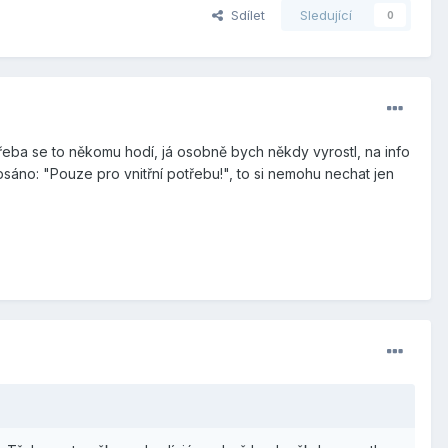
Sdílet
Sledující
0
řeba se to někomu hodí, já osobně bych někdy vyrostl, na info
sáno: "Pouze pro vnitřní potřebu!", to si nemohu nechat jen