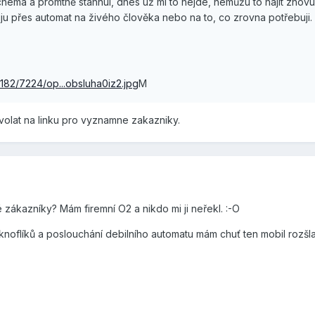
chéma a promtně stáhnul, dnes už mi to nejde, nemůžu to najít znov
uju přes automat na živého člověka nebo na to, co zrovna potřebuji.
182/7224/op...obsluha0iz2.jpg
M
olat na linku pro vyznamne zakazniky.
é zákazníky? Mám firemní O2 a nikdo mi ji neřekl. :-O
knoflíků a poslouchání debilního automatu mám chuť ten mobil rozšla