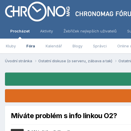
Procházet
Aktivity
Žebříček nejlepších uživatelů
S
Kluby
Fóra
Kalendář
Blogy
Správci
Online 
Úvodní stránka
Ostatní diskuse (o serveru, zábava a tak)
Ostatn
Míváte problém s info linkou O2?