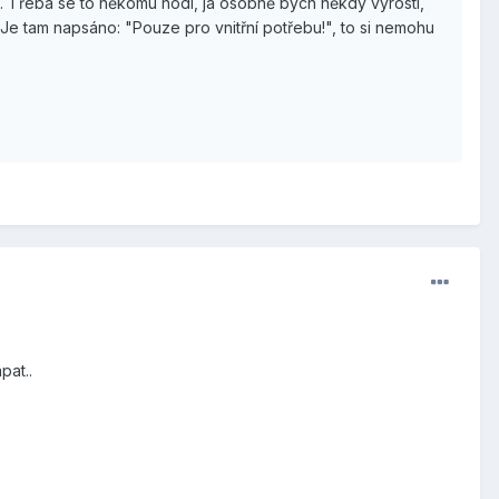
u. Třeba se to někomu hodí, já osobně bych někdy vyrostl,
 Je tam napsáno: "Pouze pro vnitřní potřebu!", to si nemohu
pat..