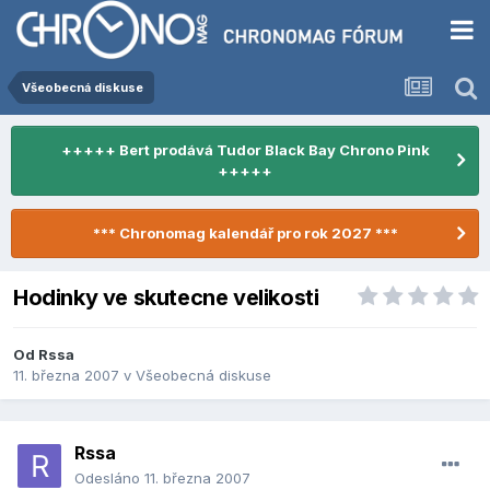
Všeobecná diskuse
+++++ Bert prodává Tudor Black Bay Chrono Pink
+++++
*** Chronomag kalendář pro rok 2027 ***
Hodinky ve skutecne velikosti
Od
Rssa
11. března 2007
v
Všeobecná diskuse
Rssa
Odesláno
11. března 2007