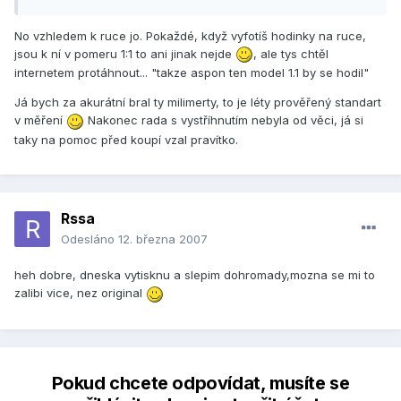
No vzhledem k ruce jo. Pokaždé, když vyfotíš hodinky na ruce,
jsou k ní v pomeru 1:1 to ani jinak nejde
, ale tys chtěl
internetem protáhnout... "takze aspon ten model 1.1 by se hodil"
Já bych za akurátní bral ty milimerty, to je léty prověřený standart
v měření
Nakonec rada s vystříhnutím nebyla od věci, já si
taky na pomoc před koupí vzal pravítko.
Rssa
Odesláno
12. března 2007
heh dobre, dneska vytisknu a slepim dohromady,mozna se mi to
zalibi vice, nez original
Pokud chcete odpovídat, musíte se