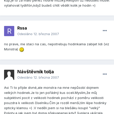
kup,je to za málo peněz hodně muziky.Alespoň už nebudeš muset
vytahovat tydlifón,když budeš chtít vědět kolik je hodin =)
Rssa
Odesláno
12. března 2007
no prave, me staci na cas, nepotrebuju hodinkama zabijet lidi (viz
Monstra)
Návštěvník tolja
Odesláno
12. března 2007
Asi Ti to přijde divné,ale monstra na mne nepůsobí dojmem
velkých hodinek.Je to jen pořádný kus oceli.Myslím,že můj
subjektivní pocit z velikosti hodinek pochází z poměru velikosti
pouzdra k velikosti číselníku.Čím je rozdíl menší,tím lépe hodinky
opticky klamou =) .V neděli jsem si na blešáku koupil "velký"
Poljoty,a jak jsem byl doma překvapenej,když šuplera ukázala