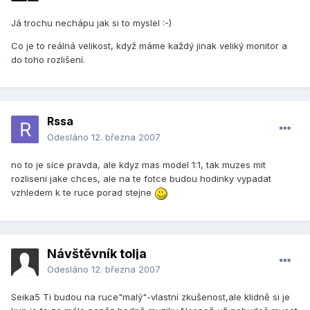
Já trochu nechápu jak si to myslel :-)
Co je to reálná velikost, když máme každý jinak veliký monitor a
do toho rozlišení.
Rssa
Odesláno
12. března 2007
no to je sice pravda, ale kdyz mas model 1:1, tak muzes mit
rozliseni jake chces, ale na te fotce budou hodinky vypadat
vzhledem k te ruce porad stejne
Návštěvník tolja
Odesláno
12. března 2007
Seika5 Ti budou na ruce"malý"-vlastní zkušenost,ale klidně si je