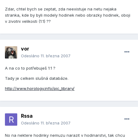
Zdar, chtel bych se zeptat, zda neexistuje na netu nejaka
stranka, kde by byli modely hodinek nebo obrazky hodinek, oboji
v zivotni velikosti (1:1) ??
vor
Odesláno
11. března 2007
A na co to potřebuješ 1:1 ?
Tady je celkem slušná databáze.
http://www.horology.info/pic_library/
Rssa
Odesláno
11. března 2007
No na nektere hodinky nemuzu narazit v hodinarstvi, tak chcu