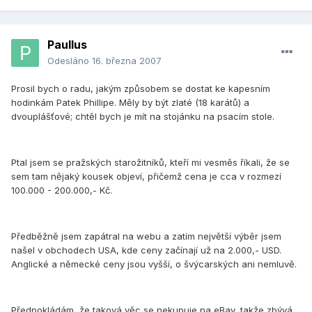
Paullus
Odesláno
16. března 2007
Prosil bych o radu, jakým způsobem se dostat ke kapesním
hodinkám Patek Phillipe. Měly by být zlaté (18 karátů) a
dvouplášťové; chtěl bych je mít na stojánku na psacím stole.
Ptal jsem se pražských starožitníků, kteří mi vesměs říkali, že se
sem tam nějaký kousek objeví, přičemž cena je cca v rozmezí
100.000 - 200.000,- Kč.
Předběžně jsem zapátral na webu a zatím největší výběr jsem
našel v obchodech USA, kde ceny začínají už na 2.000,- USD.
Anglické a německé ceny jsou vyšší, o švýcarských ani nemluvě.
Předpokládám, že taková věc se nekupuje na eBay, takže zbývá