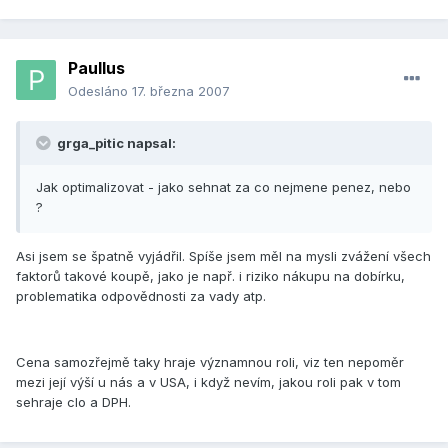
Paullus
Odesláno
17. března 2007
grga_pitic napsal:
Jak optimalizovat - jako sehnat za co nejmene penez, nebo
?
Asi jsem se špatně vyjádřil. Spíše jsem měl na mysli zvážení všech
faktorů takové koupě, jako je např. i riziko nákupu na dobírku,
problematika odpovědnosti za vady atp.
Cena samozřejmě taky hraje významnou roli, viz ten nepoměr
mezi její výší u nás a v USA, i když nevím, jakou roli pak v tom
sehraje clo a DPH.