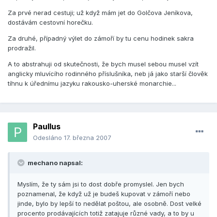
Za prvé nerad cestuji; už když mám jet do Golčova Jeníkova,
dostávám cestovní horečku.
Za druhé, případný výlet do zámoří by tu cenu hodinek sakra
prodražil.
A to abstrahuji od skutečnosti, že bych musel sebou musel vzít
anglicky mluvícího rodinného příslušníka, neb já jako starší člověk
tíhnu k úřednímu jazyku rakousko-uherské monarchie...
Paullus
Odesláno
17. března 2007
mechano napsal:
Myslím, že ty sám jsi to dost dobře promyslel. Jen bych
poznamenal, že když už je budeš kupovat v zámoří nebo
jinde, bylo by lepší to nedělat poštou, ale osobně. Dost velké
procento prodávajících totiž zatajuje různé vady, a to by u