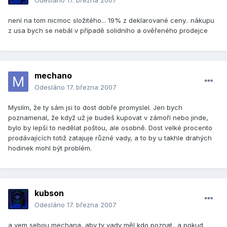
Odesláno
17. března 2007
není na tom nicmoc složitého... 19% z deklarované ceny.. nákupu
z usa bych se nebál v případě solidního a ověřeného prodejce
mechano
Odesláno
17. března 2007
Myslím, že ty sám jsi to dost dobře promyslel. Jen bych
poznamenal, že když už je budeš kupovat v zámoří nebo jinde,
bylo by lepší to nedělat poštou, ale osobně. Dost velké procento
prodávajících totiž zatajuje různé vady, a to by u takhle drahých
hodinek mohl být problém.
kubson
Odesláno
17. března 2007
a vem sebou mechana, aby ty vady měl kdo poznat.. a pokud