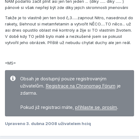
NÁM podařilo začít plnit asi jen ten jeden ... (díky ...... díky ...... )
pánové si však nepřejí být zde díky jejich skromnosti jmenováni
Takže je to vlastně jen ten bod č,3......zapnout Nitro, nasednout do
rakety, šlehnout si metamfetamin a vytvořit NĚCO.....TO něco... už
asi dnes opustilo oblast mé kontroly a žíje si TO vlastním životem.
V době kdy TO ještě bylo malé a nezkušené jsem se pokusil
vytvořil jeho obrázek. Příště už nebudu chytat duchy ale jen reál.
=MS=
Obsah je dostupný pouze registrovaným
uživatelům.
Registrace na Chronomag Fórum
je
zdarma.
Pokud již registraci máte,
přihlaste se, prosím
.
Upraveno
3. dubna 2008
uživatelem hciq