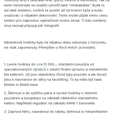
hodinový stroj s ukazateli dne, týdnu, měsíce a vteřiovkou. Tak na
tento ministrojek se snažím vytvořit také "minikabátek". Bude to
asi také skeleton, možná se pustím až na hranici kýče a budu
uvažovat i o nějakém dekorování. Tento model půjde mimo celou
kolekci pro naprostou vyjímečnost onoho stroje. Ti kdo uvedený
stroj neznají připojuji pár fotografií.
Náramkové hodinky byly na nějakou dobu odsunuty z horizontu,
ne však zapomenuty. Přemýšlím o třech liniích (a kreslím).
1. Levné hodinky do cca 10 000,-, standartní pouzdra od
specializovaných výrobců s vlastní finální úpravou a standartním
Eta kalibrem. Již jsou objednány různé typy pouzder a jak dorazí
jdou k mechanovi do dílny na facelifting. To by měla být řada
Mobilis in Mobili base
2. Šáhnout si do vyššího patra a vyrobit hodinky s vlastním
pouzdrem a komplikací na základě některého standartního
kalibru. Například regulátor na základu 6498-1 Savonette.
3. Zapnout Nitro, nasednout do rakety, šlehnout si metamfetamin