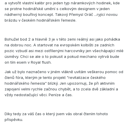
a vytvořit vlastní kalibr pro jeden typ náramkových hodinek, kde
se protne hodinářské umění s celkovým designem v jeden
nádherný bouřlivý koncept. Takový Přemysl Oráč ...ryjící novou
brázdu v českém hodinářském řemesle.
Bohužel bod 2 a hlavně 3 je v této zemi reálný asi jako pohádka
na dobrou noc. A startovat na evropském kolbišti ze zadních
pozic vzbudí asi mezi ostřílenými harcovníky jen všechápající milé
úsměvy. Chci se ale o to pokusit a pokud mechano vytrvá bude
on tím esem v Royal flush.
Jak už bylo naznačeno v jiném vlákně uvítám veškerou pomoc od
členů fóra, kterým je tento projekt "revitalizace českého
hodinářského řemesla" blízký. Jen upozornuji, že při aktivním
zapojení velmi rychle začnou chybět, a to zcela dvě základní a
vždy nedostačující věci. Peníze a čas.
Díky tedy za váš čas o který jsem vás obral čtením tohoto
příspěvku.