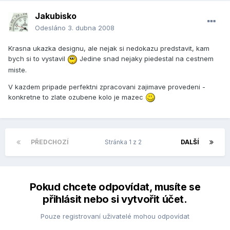
Jakubisko
Odesláno
3. dubna 2008
Krasna ukazka designu, ale nejak si nedokazu predstavit, kam
bych si to vystavil
Jedine snad nejaky piedestal na cestnem
miste.
V kazdem pripade perfektni zpracovani zajimave provedeni -
konkretne to zlate ozubene kolo je mazec
PŘEDCHOZÍ
Stránka 1 z 2
DALŠÍ
Pokud chcete odpovídat, musíte se
přihlásit nebo si vytvořit účet.
Pouze registrovaní uživatelé mohou odpovídat