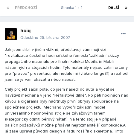
PŘEDCHOZÍ
Stránka 1 z 2
DALŠÍ
hciq
Odesláno
25. března 2007
Jak jsem slíbil v jiném vlákně, představuji vám mojí vizi
"revitalizace českého hodinářského řemesla",základní skizzy
propagačního materiálu pro finální kolekci Mobilis in Mobili
nástěnných a stojacích hodin. Tyto materiály nejsou zatím určeny
pro "pravou" prezentaci, ale nedalo mi (vlákno lange31) a rozhodl
jsem se je vám ukázat a něco napsat.
Celý projekt začal poté, co jsem nasedl do auta a vydal se
navštívit mechana v jeho "Héfaistově dílně". Po pěti hodinách nad
kávou a cigárama byly načrtnuty první obrysy spolupráce na
společném projektu. Mechano vytvořil základní model
univerzálního hodinového stroje se závažovým tahem
(kategoricky odmítl pérový nátah). Na tento stoj je v případě
dalších požadávků možné přidávat nejrozmanitější komplikace.A
já zase upravil původní design a řadu rozšířil o skeletona.Tímto