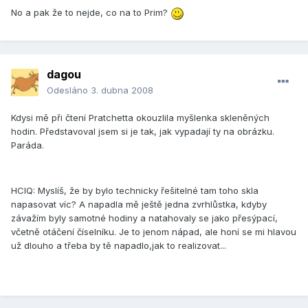
No a pak že to nejde, co na to Prim?
dagou
Odesláno
3. dubna 2008
Kdysi mě při čtení Pratchetta okouzlila myšlenka skleněných
hodin. Představoval jsem si je tak, jak vypadají ty na obrázku.
Paráda.
HCIQ: Myslíš, že by bylo technicky řešitelné tam toho skla
napasovat víc? A napadla mě ještě jedna zvrhlůstka, kdyby
závažím byly samotné hodiny a natahovaly se jako přesýpací,
včetně otáčení číselníku. Je to jenom nápad, ale honí se mi hlavou
už dlouho a třeba by tě napadlo,jak to realizovat...