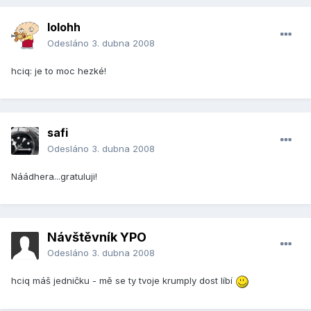
lolohh
Odesláno
3. dubna 2008
hciq: je to moc hezké!
safi
Odesláno
3. dubna 2008
Náádhera...gratuluji!
Návštěvník YPO
Odesláno
3. dubna 2008
hciq máš jedničku - mě se ty tvoje krumply dost líbí