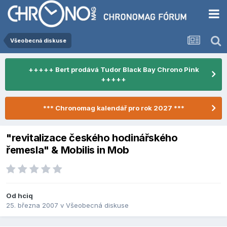
Všeobecná diskuse
+++++ Bert prodává Tudor Black Bay Chrono Pink
+++++
*** Chronomag kalendář pro rok 2027 ***
"revitalizace českého hodinářského
řemesla" & Mobilis in Mob
Od
hciq
25. března 2007
v
Všeobecná diskuse