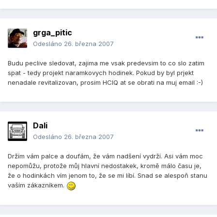
grga_pitic
Odesláno
26. března 2007
Budu peclive sledovat, zajima me vsak predevsim to co slo zatim
spat - tedy projekt naramkovych hodinek. Pokud by byl prjekt
nenadale revitalizovan, prosim HCIQ at se obrati na muj email :-)
Dali
Odesláno
26. března 2007
Držím vám palce a doufám, že vám nadšení vydrží. Asi vám moc
nepomůžu, protože můj hlavní nedostakek, kromě málo času je,
že o hodinkách vím jenom to, že se mi líbí. Snad se alespoň stanu
vaším zákazníkem.