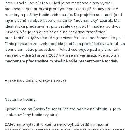
jsme uzavřeli první etapu. Nyní je na mechanovi aby vyrobil,
otestoval a doladil první prototyp. Zde budou již známy přesné
rozměry a potřeby hodinového stroje. Do projektu se zapojí (pod
mým bičem) výrobce kabátu na tento "mechanický" zázrak. Má
idealistická představa je, pro začátek vyrobit tři modely po dvou
kusech. Vše je jen a jen závislé na recyklaci finančních
prostředků i když v této fázi jde vlastně o likvidaci žehem. To jestli
Fénix povstane ze svého popela je otázka pro křištálovou kouli. Já
jsem o tom však přesvědšen. Pokud vše půjde podle plánu, tak
vás rád uvidím 21 srpna 2007 v Praze na vernisáži, kde spolu s
mechanem představíme minimálně výše prezentované modely.
A jaké jsou další projekty nápady?
Nástěnné hodiny:
1.pracujeme na Šavlovém tanci (vlákno hodiny na hřebík...), je to
jinak navržený hodinový stroj.
2.Mechano vytvořil (ti kteří u něho byli už vědí) miniaturní