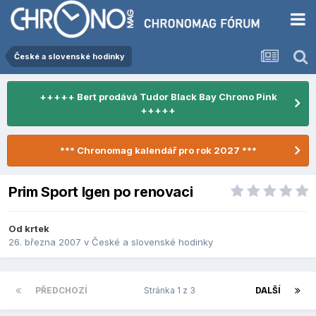
České a slovenské hodinky
+++++ Bert prodává Tudor Black Bay Chrono Pink
+++++
*** Chronomag kalendář pro rok 2027 ***
Prim Sport Igen po renovaci
Od
krtek
26. března 2007
v
České a slovenské hodinky
PŘEDCHOZÍ
Stránka 1 z 3
DALŠÍ