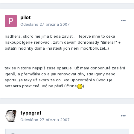
pilot
Odesláno
27. března 2007
nádhera, skoro mě jímá bledá závist...= teprve mne to čeká =
nakoupit Igen+ renovaci, zatím dávám dohromady "itinerář" +
ostatní hodinky doma (naštěstí jich není moc/bohužel...)
tak se historie nejspíš zase opakuje..:už mám dohodnuté zaslání
Igenů, a přemýšlím co a jak renovovat dřív, zda Igeny nebo
sportII...(a taky už skoro za co...=to upozornění v úvodu je
setsakra praktické, leč ne příliš účinné
)
typograf
Odesláno
27. března 2007