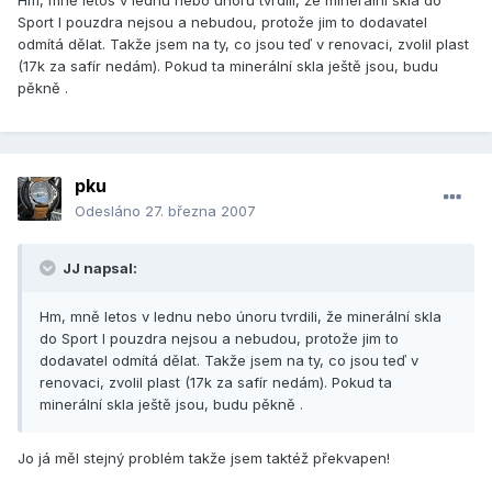
Hm, mně letos v lednu nebo únoru tvrdili, že minerální skla do
Sport I pouzdra nejsou a nebudou, protože jim to dodavatel
odmítá dělat. Takže jsem na ty, co jsou teď v renovaci, zvolil plast
(17k za safír nedám). Pokud ta minerální skla ještě jsou, budu
pěkně .
pku
Odesláno
27. března 2007
JJ napsal:
Hm, mně letos v lednu nebo únoru tvrdili, že minerální skla
do Sport I pouzdra nejsou a nebudou, protože jim to
dodavatel odmítá dělat. Takže jsem na ty, co jsou teď v
renovaci, zvolil plast (17k za safír nedám). Pokud ta
minerální skla ještě jsou, budu pěkně .
Jo já měl stejný problém takže jsem taktéž překvapen!