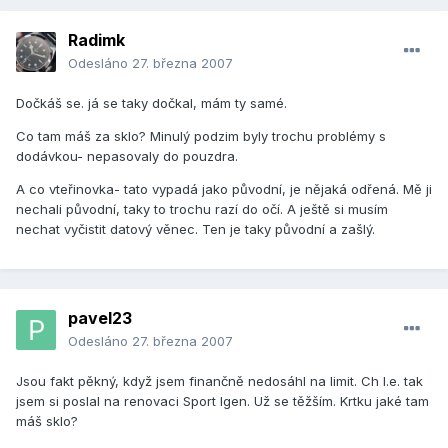
Radimk
Odesláno
27. března 2007
Dočkáš se. já se taky dočkal, mám ty samé.
Co tam máš za sklo? Minulý podzim byly trochu problémy s
dodávkou- nepasovaly do pouzdra.
A co vteřinovka- tato vypadá jako původní, je nějaká odřená. Mě ji
nechali původní, taky to trochu razí do očí. A ještě si musím
nechat vyčistit datový věnec. Ten je taky původní a zašlý.
pavel23
Odesláno
27. března 2007
Jsou fakt pěkný, když jsem finančně nedosáhl na limit. Ch I.e. tak
jsem si poslal na renovaci Sport Igen. Už se těžším. Krtku jaké tam
máš sklo?