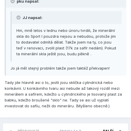
pku napsal:
JJ napsal:
Hm, mně letos v lednu nebo únoru tvrdili, že minerální
skla do Sport I pouzdra nejsou a nebudou, protože jim
to dodavatel odmítá dělat. Takže jsem na ty, co jsou
teď v renovaci, zvolil plast (17k za safír nedám). Pokud
ta minerální skla ještě jsou, budu pěkně .
Jo já měl stejný problém takže jsem taktéž překvapen!
Tady jde hlavně asi o to, jestli jsou sklíčka cylindrická nebo
konkávní. U konkávního tvaru asi nebude až takový rozdíl mezi
minerálem a safírem, kdežto u cylindrického je lisovaný plast za
babku, kdežto broušené "sklo" ne. Tady se asi už vyplatí
investovat do safíu, nežli do mineráru. (Myšleno obecně.)