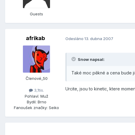
Guests
afrikab
Odesláno
13. dubna 2007
Snow napsal:
Také moc pěkné a cena bude ji
Členové_50
Urcite, jsou to kinetic, ktere mom
3,1tis.
Pohlaví:
Muž
Bydlí:
Brno
Fanoušek značky:
Seiko