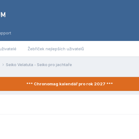
upport
uživatelé
Žebříček nejlepších uživatelů
y
Seiko Velatuta - Seiko pro jachtaře
*** Chronomag kalendář pro rok 2027 ***