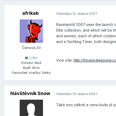
afrikab
Odesláno
12. dubna 2007
Baselworld 2007 sees the launch of
Elite collection, and which will b
and women, each of which combines i
and a Yachting Timer, both designed
Členové_50
3,1tis.
Vice zde:
http://forums.timezone.
Pohlaví:
Muž
Bydlí:
Brno
Fanoušek značky:
Seiko
Návštěvník Snow
Odesláno
13. dubna 2007
Také moc pěkné a cena bude již p