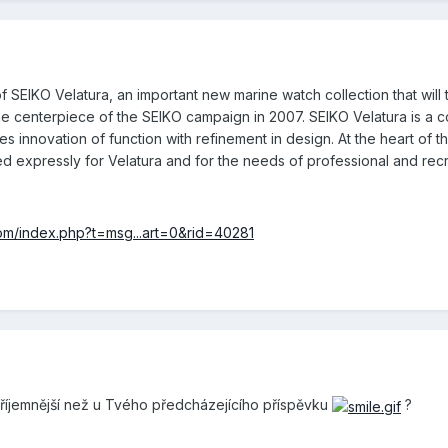
 SEIKO Velatura, an important new marine watch collection that will 
e the centerpiece of the SEIKO campaign in 2007. SEIKO Velatura is a
nnovation of function with refinement in design. At the heart of the
 expressly for Velatura and for the needs of professional and recrea
com/index.php?t=msg...art=0&rid=40281
říjemnější než u Tvého předcházejícího příspěvku
?