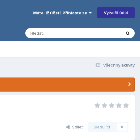
Vytvořit účet
Máte již účet? Přihlaste se
Všechny aktivity
Sdílet
Sledující
0