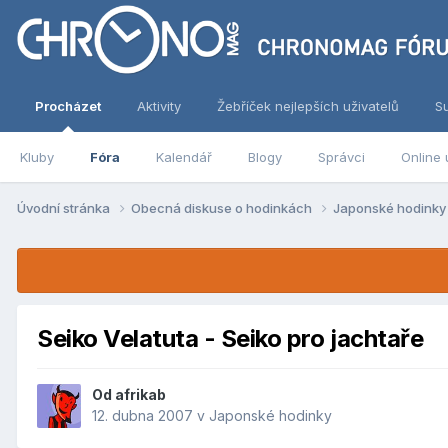
Procházet
Aktivity
Žebříček nejlepších uživatelů
S
Kluby
Fóra
Kalendář
Blogy
Správci
Online 
Úvodní stránka
Obecná diskuse o hodinkách
Japonské hodink
Seiko Velatuta - Seiko pro jachtaře
Od
afrikab
12. dubna 2007
v
Japonské hodinky