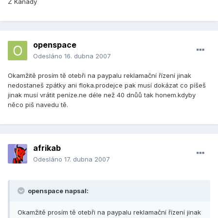
Z Kanady
openspace
Odesláno
16. dubna 2007
Okamžitě prosím tě otebři na paypalu reklamační řízení jinak
nedostaneš zpátky ani floka.prodejce pak musí dokázat co píšeš
jinak musí vrátit peníze.ne déle než 40 dnůů tak honem.kdyby
něco piš navedu tě.
afrikab
Odesláno
17. dubna 2007
openspace napsal:
Okamžitě prosím tě otebři na paypalu reklamační řízení jinak