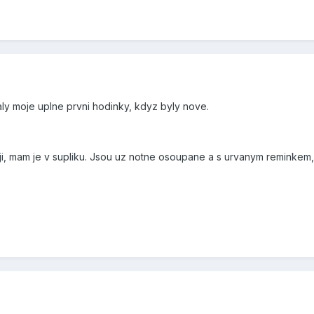
ly moje uplne prvni hodinky, kdyz byly nove.
uji, mam je v supliku. Jsou uz notne osoupane a s urvanym reminkem,