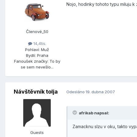
Nojo, hodinky tohoto typu miluju k
Členové_50
14,4tis.
Pohlaví:
Muž
Bydlí:
Praha
Fanoušek značky:
To by
se sem nevešlo...
Návštěvník tolja
Odesláno
19. dubna 2007
afrikab napsal:
Zamacknu slzu v oku, takto vyp
Guests