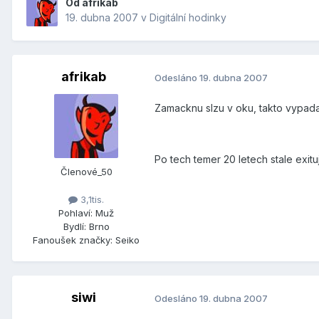
Od
afrikab
19. dubna 2007
v
Digitální hodinky
afrikab
Odesláno
19. dubna 2007
Zamacknu slzu v oku, takto vypada
Po tech temer 20 letech stale exit
Členové_50
3,1tis.
Pohlaví:
Muž
Bydlí:
Brno
Fanoušek značky:
Seiko
siwi
Odesláno
19. dubna 2007