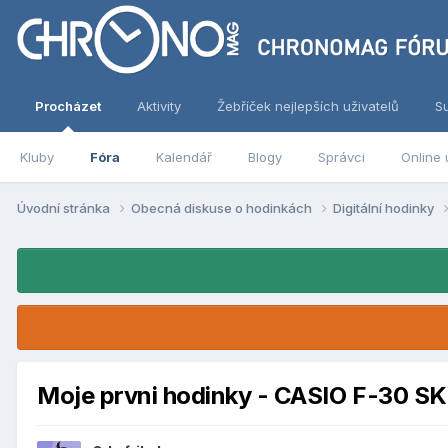
Procházet
Aktivity
Žebříček nejlepších uživatelů
S
Kluby
Fóra
Kalendář
Blogy
Správci
Online 
Úvodní stránka
Obecná diskuse o hodinkách
Digitální hodinky
Moje prvni hodinky - CASIO F-30 S