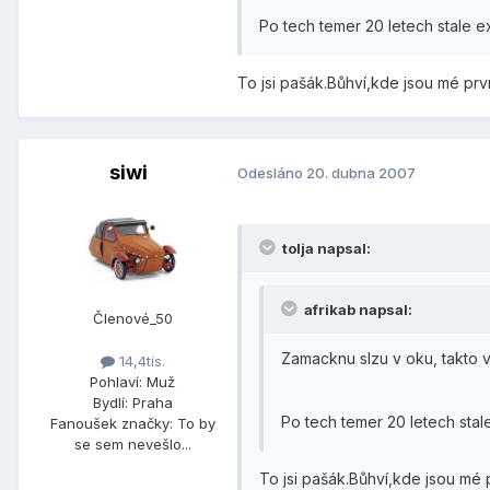
Po tech temer 20 letech stale e
To jsi pašák.Bůhví,kde jsou mé prv
siwi
Odesláno
20. dubna 2007
tolja napsal:
afrikab napsal:
Členové_50
Zamacknu slzu v oku, takto 
14,4tis.
Pohlaví:
Muž
Bydlí:
Praha
Po tech temer 20 letech stal
Fanoušek značky:
To by
se sem nevešlo...
To jsi pašák.Bůhví,kde jsou mé 