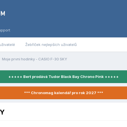
upport
uživatelé
Žebříček nejlepších uživatelů
Moje prvni hodinky - CASIO F-30 SKY
+++++ Bert prodává Tudor Black Bay Chrono Pink +++++
*** Chronomag kalendář pro rok 2027 ***
KY