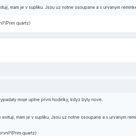
xituji, mam je v supliku. Jsou uz notne osoupane a s urvanym remink
ní?(Prim quartz)
vypadaly moje uplne prvni hodinky, kdyz byly nove.
e exituji, mam je v supliku. Jsou uz notne osoupane a s urvanym rem
první?(Prim quartz)