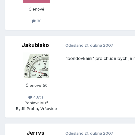
Členové
30
Jakubisko
Odesláno
21. dubna 2007
"bondovkami" pro chude bych je ro
Členové_50
4,8tis.
Pohlaví:
Muž
Bydlí:
Praha, Vršovice
Jerrys
Odesláno
21. dubna 2007