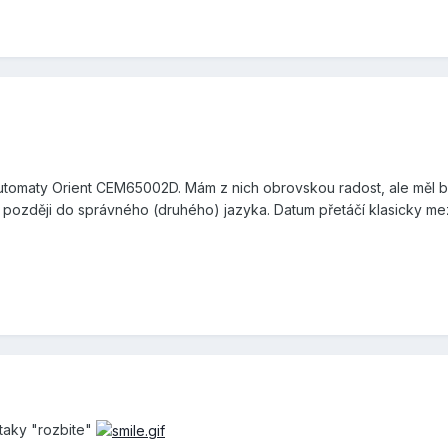
automaty Orient CEM65002D. Mám z nich obrovskou radost, ale měl by
 později do správného (druhého) jazyka. Datum přetáčí klasicky mezi 
 taky "rozbite"