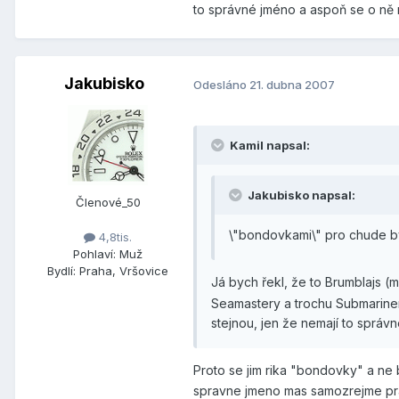
to správné jméno a aspoň se o ně n
Jakubisko
Odesláno
21. dubna 2007
Kamil napsal:
Jakubisko napsal:
Členové_50
\"bondovkami\" pro chude by
4,8tis.
Pohlaví:
Muž
Bydlí:
Praha, Vršovice
Já bych řekl, že to Brumblajs (m
Seamastery a trochu Submarinery
stejnou, jen že nemají to správ
Proto se jim rika "bondovky" a n
spravne jmeno mas samozrejme pra