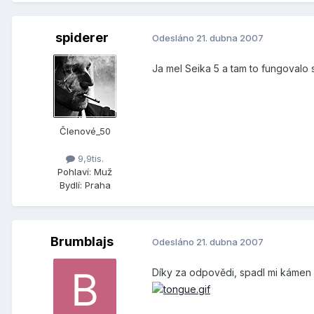
spiderer
Odesláno
21. dubna 2007
Ja mel Seika 5 a tam to fungovalo s
Členové_50
9,9tis.
Pohlaví:
Muž
Bydlí:
Praha
Brumblajs
Odesláno
21. dubna 2007
Díky za odpovědi, spadl mi kámen