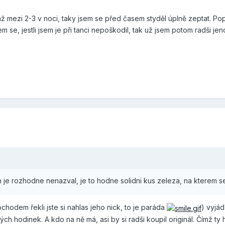
 až mezi 2-3 v noci, taky jsem se před časem styděl úplně zeptat. P
m se, jestli jsem je při tanci nepoškodil, tak už jsem potom radši jen
je rozhodne nenazval, je to hodne solidni kus zeleza, na kterem s
chodem řekli jste si nahlas jeho nick, to je paráda
) vyjád
ch hodinek. A kdo na ně má, asi by si radši koupil originál. Čímž ty