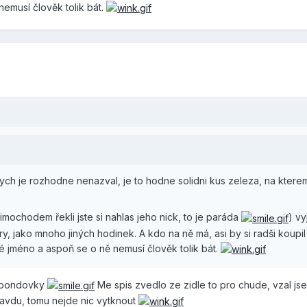
emusí člověk tolik bát.
ch je rozhodne nenazval, je to hodne solidni kus zeleza, na kterem
imochodem řekli jste si nahlas jeho nick, to je paráda
) vy
, jako mnoho jiných hodinek. A kdo na ně má, asi by si radši koupil 
né jméno a aspoň se o ně nemusí člověk tolik bát.
e bondovky
Me spis zvedlo ze zidle to pro chude, vzal jse
vdu, tomu nejde nic vytknout