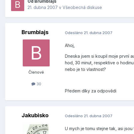
Od
Brumblajs
21. dubna 2007
v
Všeobecná diskuse
Brumblajs
Odesláno
21. dubna 2007
Ahoj,
Dneska jsem si koupil moje první 
hod, 30 minut, respektive o hodinu
nebo je to vlastnost?
Členové
30
Předem díky za odpovědi
Jakubisko
Odesláno
21. dubna 2007
U mych je tomu stejne tak, asi jsou