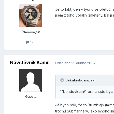
Je to fakt, den v týdnu se přetočí
jsem z toho voľaký zmetěný. Bál jse
Členové_50
196
Návštěvník Kamil
Odesláno
21. dubna 2007
Jakubisko napsal:
\"bondovkami\" pro chude bych 
Guests
Já bych řekl, že to Brumblajs (mimo
trochu Submarinery, jako mnoho jiný