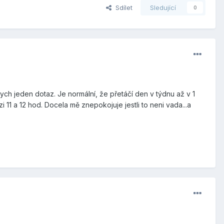
Sdílet
Sledující
0
ch jeden dotaz. Je normální, že přetáčí den v týdnu až v 1
11 a 12 hod. Docela mě znepokojuje jestli to neni vada...a