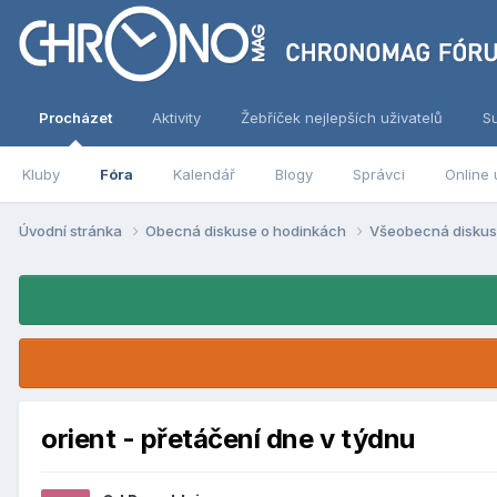
Procházet
Aktivity
Žebříček nejlepších uživatelů
S
Kluby
Fóra
Kalendář
Blogy
Správci
Online 
Úvodní stránka
Obecná diskuse o hodinkách
Všeobecná disku
orient - přetáčení dne v týdnu