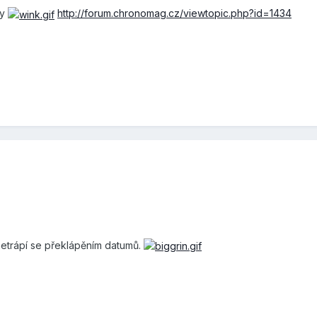
dy
http://forum.chronomag.cz/viewtopic.php?id=1434
 netrápí se překlápěním datumů.