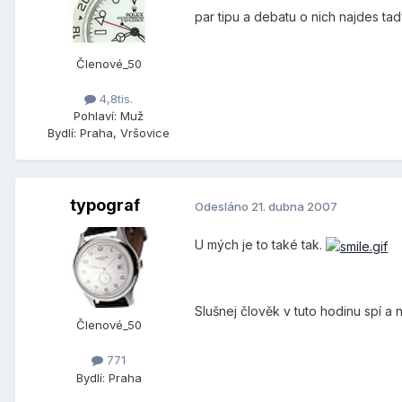
par tipu a debatu o nich najdes ta
Členové_50
4,8tis.
Pohlaví:
Muž
Bydlí:
Praha, Vršovice
typograf
Odesláno
21. dubna 2007
U mých je to také tak.
Slušnej člověk v tuto hodinu spí a
Členové_50
771
Bydlí:
Praha