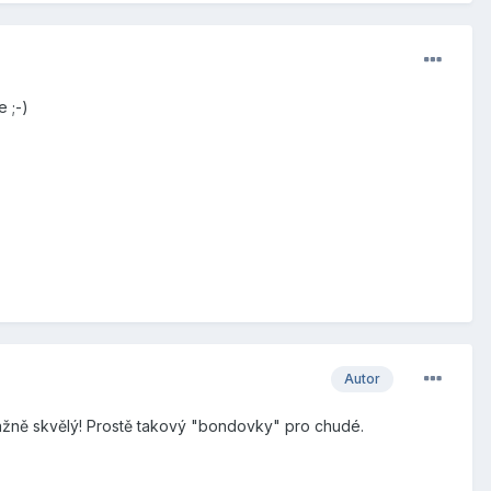
 ;-)
Autor
ážně skvělý! Prostě takový "bondovky" pro chudé.