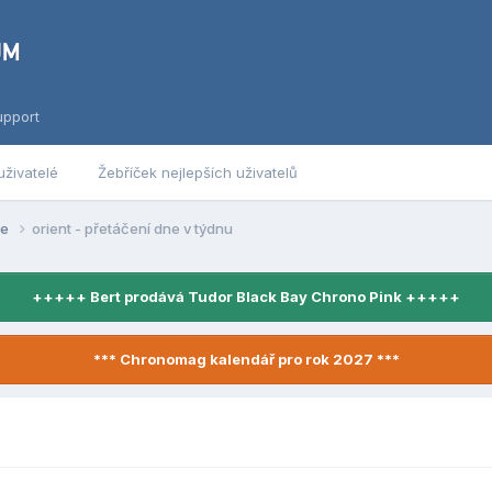
upport
uživatelé
Žebříček nejlepších uživatelů
se
orient - přetáčení dne v týdnu
+++++ Bert prodává Tudor Black Bay Chrono Pink +++++
*** Chronomag kalendář pro rok 2027 ***