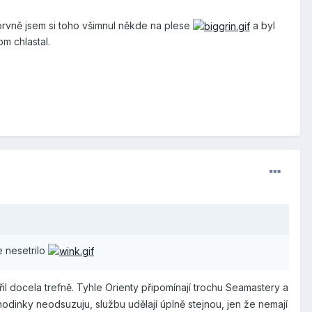
oprvně jsem si toho všimnul někde na plese
a byl
om chlastal.
e nesetrilo
řil docela trefně. Tyhle Orienty připomínají trochu Seamastery a
 hodinky neodsuzuju, službu udělají úplně stejnou, jen že nemají