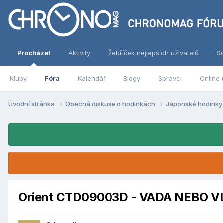
Procházet
Aktivity
Žebříček nejlepších uživatelů
S
Kluby
Fóra
Kalendář
Blogy
Správci
Online 
Úvodní stránka
Obecná diskuse o hodinkách
Japonské hodink
Orient CTD09003D - VADA NEBO 