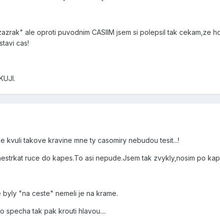
azrak" ale oproti puvodnim CASIIM jsem si polepsil tak cekam,ze h
tavi cas!
UJI.
 kvuli takove kravine mne ty casomiry nebudou tesit...!
 nestrkat ruce do kapes.To asi nepude.Jsem tak zvykly,nosim po ka
e byly "na ceste" nemeli je na krame.
 specha tak pak krouti hlavou....