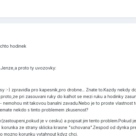
echto hodinek
it.Jenze,a proto ty uvozovky:
y :-) zpravidla pro kapesnik,pro drobne... Znate to.Kazdy nekdy d
 proto,ze pri zasouvani ruky do kalhot se mezi ruku a hodinky zasu
,- nemohou mit takovou banalni zavadu.Nebo je to proste vlastnos
?Nemate nekdo s timto problemem zkusenost?
(zastoupeni,pokud je v cesku) a popsat jim tento problem.Pokud je
e korunka ze strany sklicka krasne "schovana".Zespod od dynka pre
lo mozno korunku vytahnout kdyz chci.