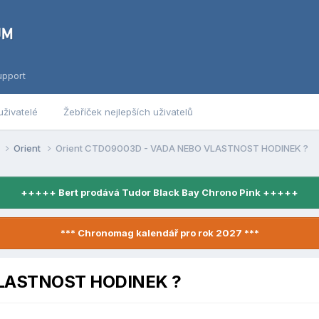
upport
uživatelé
Žebříček nejlepších uživatelů
y
Orient
Orient CTD09003D - VADA NEBO VLASTNOST HODINEK ?
+++++ Bert prodává Tudor Black Bay Chrono Pink +++++
*** Chronomag kalendář pro rok 2027 ***
VLASTNOST HODINEK ?