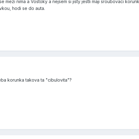
se mezi nima a Vostoky a nejsem si jisty jestli maji sroubovaci korun
kou, hodi se do auta.
a korunka takova ta "cibulovita"?