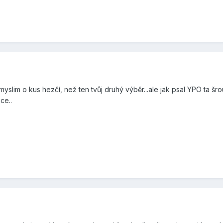
 myslim o kus hezčí, než ten tvůj druhý výběr...ale jak psal YPO ta 
ce..