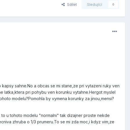
Sdílet
Sledující
0
o kapsy sahne.No a obcas se mi stane,ze pri vytazeni ruky ven
ne latka,ktera pri pohybu ven korunku vytahne.Hergot myslel
t tohoto modelu?Pomohla by vymena korunky za jinou,mensi?
 to u tohoto modelu "normalni" tak dizajner proste nekde
cniva zhruba o 1/3 prumeru.To se mi zda moc,i kdyz vim,ze