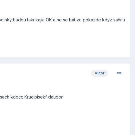
odinky budou takrikajic OK a ne se bat,ze pokazde kdyz sahnu
Autor
psach kdeco.Krucipisekfixlaudon