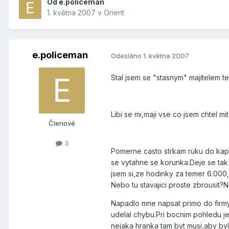
Od
e.policeman
1. května 2007
v
Orient
e.policeman
Odesláno
1. května 2007
Stal jsem se "stasnym" majitelem t
Libi se mi,maji vse co jsem chtel m
Členové
3
Pomerne casto strkam ruku do kaps
se vytahne se korunka.Deje se tak
jsem si,ze hodinky za temer 6.000
Nebo tu stavajici proste zbrousit
Napadlo mne napsat primo do firmy
udelal chybu.Pri bocnim pohledu j
nejaka hranka tam byt musi,aby by