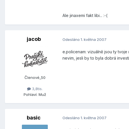
Ale jinaxemi fakt libi... :-(
jacob
Odesláno
1. května 2007
e.policenam: vizuálně jsou ty tvoje
nevim, jesli by to byla dobrá investi
Členové_50
3,8tis.
Pohlaví:
Muž
basic
Odesláno
1. května 2007