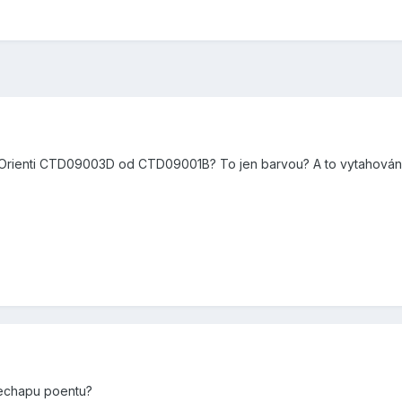
ej Orienti CTD09003D od CTD09001B? To jen barvou? A to vytahování 
nechapu poentu?