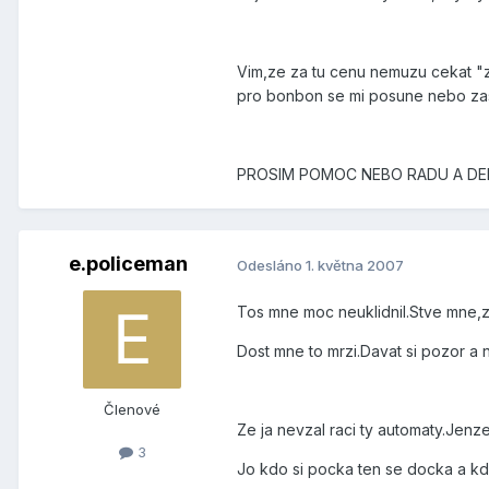
Vim,ze za tu cenu nemuzu cekat "z
pro bonbon se mi posune nebo zas
PROSIM POMOC NEBO RADU A DEK
e.policeman
Odesláno
1. května 2007
Tos mne moc neuklidnil.Stve mne,ze
Dost mne to mrzi.Davat si pozor a
Členové
Ze ja nevzal raci ty automaty.Jenz
3
Jo kdo si pocka ten se docka a kdo