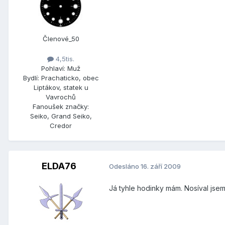
Členové_50
4,5tis.
Pohlaví:
Muž
Bydlí:
Prachaticko, obec
Liptákov, statek u
Vavrochů
Fanoušek značky:
Seiko, Grand Seiko,
Credor
ELDA76
Odesláno
16. září 2009
Já tyhle hodinky mám. Nosíval jse