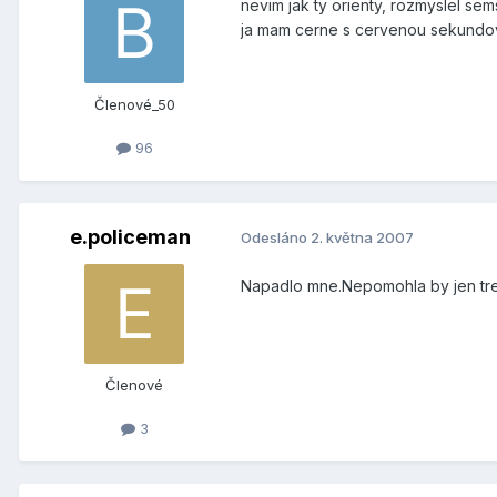
nevim jak ty orienty, rozmyslel sem
ja mam cerne s cervenou sekundov
Členové_50
96
e.policeman
Odesláno
2. května 2007
Napadlo mne.Nepomohla by jen treb
Členové
3