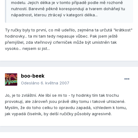
modelu. Jejich délka je v tomto případě podle mě rozhoně
nutností. Barevně pěkně korespondují a tvarem doháňejí tu
nápadnost, kterou ztrácejí v kategorii délka...
Ty ručky byly to první, co mě udeřilo, zejména ta určutá "krátkost"
hodinovky... ta mi tam tedy nepasuje vůbec. Pak jsem ještě
přemýšlel, zda vteřinový ciferníček může být umístněn tak
vysoko... nejsem si jist...
boo-beek
Odesláno
6. května 2007
Jo, je to zvláštní. Ale líbí se mi to - ty hodinky tím tak trochu
provokují, ale zároveň jsou právě díky tomu i takové uhlazené.
Myslím, že do toho celku to opravdu zapadá, vzhledem k tomu,
jak vypadá číselník, by delší ručičky působily agresivně.