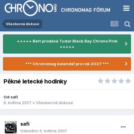
Všeobecná diskuse
+++++ Bert prodává Tudor Black Bay Chrono Pink
+++++
*** Chronomag kalendář pro rok 2027 ***
Pěkné letecké hodinky
Od
safi
6. května 2007
v
Všeobecná diskuse
safi
Odesláno
6. května 2007