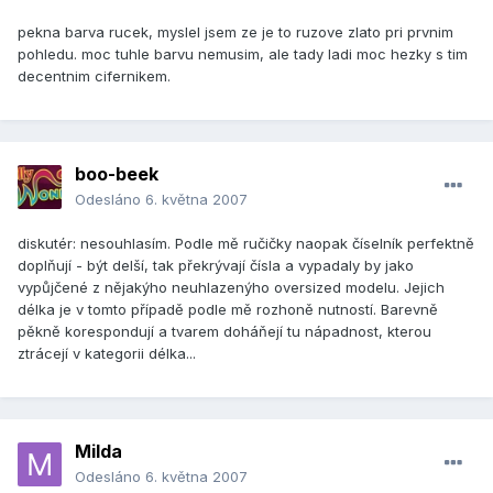
pekna barva rucek, myslel jsem ze je to ruzove zlato pri prvnim
pohledu. moc tuhle barvu nemusim, ale tady ladi moc hezky s tim
decentnim cifernikem.
boo-beek
Odesláno
6. května 2007
diskutér: nesouhlasím. Podle mě ručičky naopak číselník perfektně
doplňují - být delší, tak překrývají čísla a vypadaly by jako
vypůjčené z nějakýho neuhlazenýho oversized modelu. Jejich
délka je v tomto případě podle mě rozhoně nutností. Barevně
pěkně korespondují a tvarem doháňejí tu nápadnost, kterou
ztrácejí v kategorii délka...
Milda
Odesláno
6. května 2007