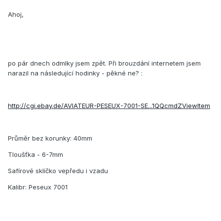
Ahoj,
po pár dnech odmlky jsem zpět. Při brouzdání internetem jsem
narazil na následující hodinky - pěkné ne? :
http://cgi.ebay.de/AVIATEUR-PESEUX-7001-SE...1QQcmdZViewItem
Průměr bez korunky: 40mm
Tloušťka - 6-7mm
Safírové sklíčko vepředu i vzadu
Kalibr: Peseux 7001