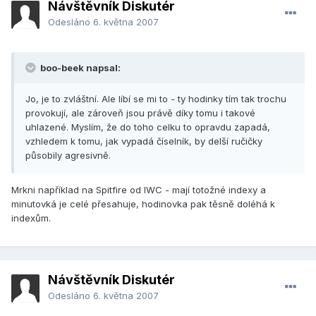
Návštěvník Diskutér
Odesláno
6. května 2007
boo-beek napsal:
Jo, je to zvláštní. Ale líbí se mi to - ty hodinky tím tak trochu
provokují, ale zároveň jsou právě díky tomu i takové
uhlazené. Myslím, že do toho celku to opravdu zapadá,
vzhledem k tomu, jak vypadá číselník, by delší ručičky
působily agresivně.
Mrkni například na Spitfire od IWC - mají totožné indexy a
minutovká je celé přesahuje, hodinovka pak těsně doléhá k
indexům.
Návštěvník Diskutér
Odesláno
6. května 2007