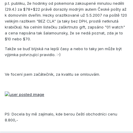
p.t. publiku, že hodinky od pokemona zakoupené minulou neděli
(29.4.) za $78+$22 právě dorazily modrým autem České pošty až
k domovním dveřím. Hezky orazítkované už 5.5.2007 na poště 120
velikým razítkem "BEZ CLA" (a taky bez DPH, prostě netknutá
krabička). Na celním lístečku zaškrtnuto gift, zapsáno "01 watch"
a cena napsána tak šalamounsky, že se nedá poznat, zda je to
$10 nebo $70.
Takže se buď blýská na lepší časy a nebo to taky jen může být
výjimka potvrzující pravidlo. :-)
Ve focení jsem začátečník, za kvalitu se omlouvám.
PS: Docela by mě zajímalo, kde berou čeští obchodníci cenu
8.800,-