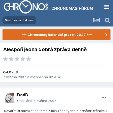
Všeobecná diskuse
*** Chronomag kalendář pro rok 2027 ***
Alespoň jedna dobrá zpráva denně
Od
DadB
7. května 2007
v
Všeobecná diskuse
DadB
Odesláno
7. května 2007
Dovolím si navázat na téma z minulého týdne a oznámit ctěnému