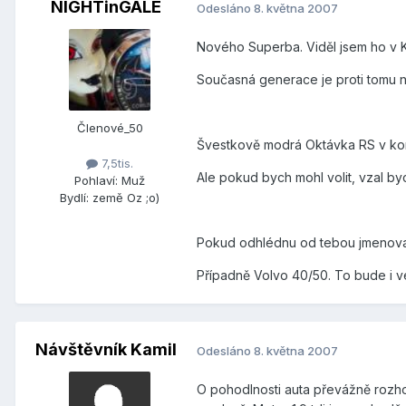
NIGHTinGALE
Odesláno
8. května 2007
Nového Superba. Viděl jsem ho v Kv
Současná generace je proti tomu 
Členové_50
Švestkově modrá Oktávka RS v ko
7,5tis.
Ale pokud bych mohl volit, vzal b
Pohlaví:
Muž
Bydlí:
země Oz ;o)
Pokud odhlédnu od tebou jmenovanýc
Případně Volvo 40/50. To bude i v
Návštěvník Kamil
Odesláno
8. května 2007
O pohodlnosti auta převážně rozhod