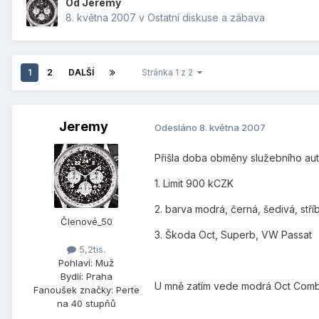
Od
Jeremy
8. května 2007
v
Ostatní diskuse a zábava
1
2
DALŠÍ
Stránka 1 z 2
Jeremy
Odesláno
8. května 2007
Přišla doba obměny služebního auta
1. Limit 900 kCZK
2. barva modrá, černá, šedivá, stří
Členové_50
3. Škoda Oct, Superb, VW Passat
5,2tis.
Pohlaví:
Muž
Bydlí:
Praha
U mně zatím vede modrá Oct Combi 
Fanoušek značky:
Perte
na 40 stupňů