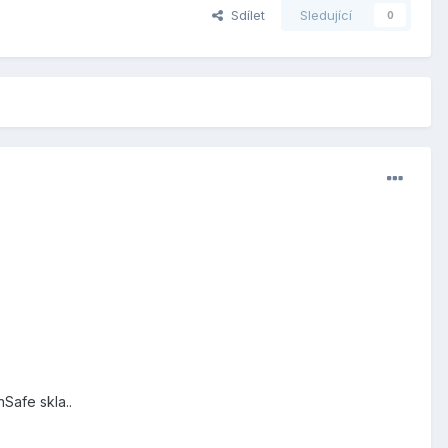
Sdílet
Sledující
0
Safe skla..