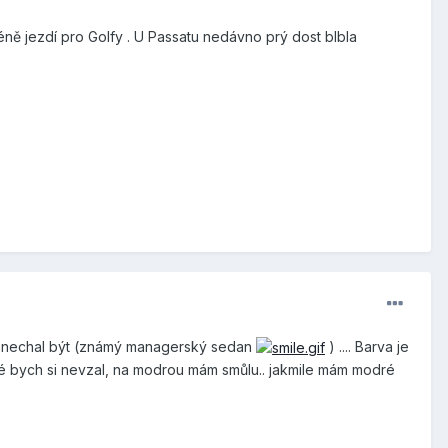
éně jezdí pro Golfy . U Passatu nedávno prý dost blbla
ch nechal být (známý managerský sedan
) .... Barva je
 bych si nevzal, na modrou mám smůlu.. jakmile mám modré