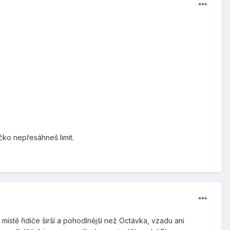
čko nepřesáhneš limit.
ístě řidiče širší a pohodlnější než Octávka, vzadu ani