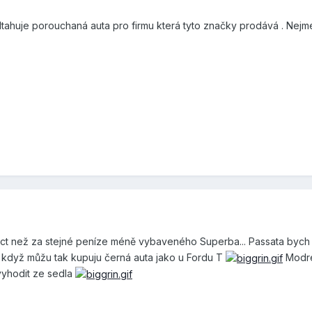
odtahuje porouchaná auta pro firmu která tyto značky prodává . Nejm
 Oct než za stejné peníze méně vybaveného Superba... Passata by
Já když můžu tak kupuju černá auta jako u Fordu T
Modré
vyhodit ze sedla