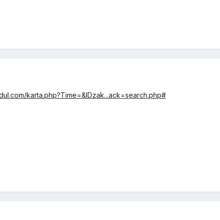
odul.com/karta.php?Time=&IDzak...ack=search.php#