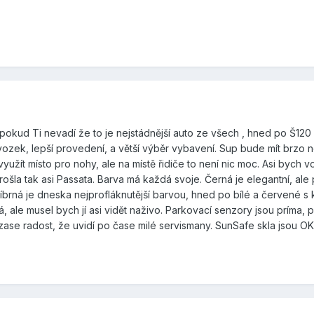
 pokud Ti nevadí že to je nejstádnější auto ze všech , hned po Š120 
ozek, lepší provedení, a větší výběr vybavení. Sup bude mít brzo nov
užít místo pro nohy, ale na místě řidiče to není nic moc. Asi bych v
la tak asi Passata. Barva má každá svoje. Černá je elegantní, ale 
íbrná je dneska nejprofláknutější barvou, hned po bílé a červené s kt
á, ale musel bych jí asi vidět naživo. Parkovací senzory jsou prím
ase radost, že uvidí po čase milé servismany. SunSafe skla jsou OK