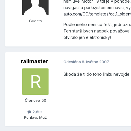
nemluvě. Motor 1.9 tdi je v pohodě,
navigací a parksystémem navíc, vyš
auto.com/CC/templates/cc_1...sIdent
Guests
Podle mého není co řešit, jednozna
Ten starší bych naopak považoval 
otvíralo jen elektronicky!
railmaster
Odesláno
8. května 2007
Škoda že ti do toho limitu nevojde 
Členové_50
2,6tis.
Pohlaví:
Muž