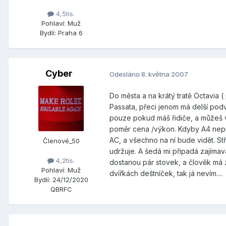
4,5tis.
Pohlaví:
Muž
Bydlí:
Praha 6
Cyber
Odesláno
8. května 2007
Do města a na krátý tratě Octavia (
Passata, přeci jenom má delší podv
pouze pokud máš řidiče, a můžeš vy
poměr cena /výkon. Kdyby A4 neproš
AC, a všechno na ní bude vidět. Stř
Členové_50
udržuje. A šedá mi připadá zajímav
4,2tis.
dostanou pár stovek, a člověk má z
Pohlaví:
Muž
dvířkách deštníček, tak já nevím....
Bydlí:
24/12/2020
QBRFC