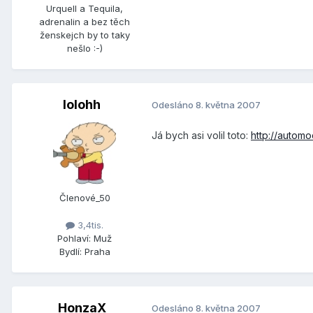
Urquell a Tequila,
adrenalin a bez těch
ženskejch by to taky
nešlo :-)
lolohh
Odesláno
8. května 2007
Já bych asi volil toto:
http://autom
Členové_50
3,4tis.
Pohlaví:
Muž
Bydlí:
Praha
HonzaX
Odesláno
8. května 2007