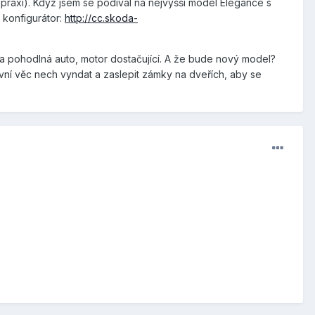
no praxí). Když jsem se podíval na nejvyšší model Elegance s
 konfigurátor:
http://cc.skoda-
é a pohodlná auto, motor dostačující. A že bude nový model?
ní věc nech vyndat a zaslepit zámky na dveřích, aby se