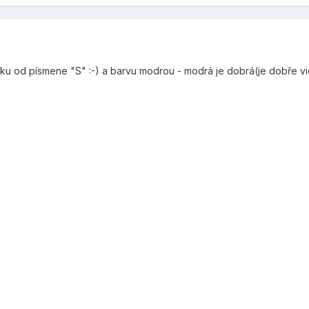
u od písmene "S" :-) a barvu modrou - modrá je dobrá(je dobře vidět