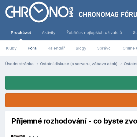
Procházet
Aktivity
Žebříček nejlepších uživatelů
S
Kluby
Fóra
Kalendář
Blogy
Správci
Online 
Úvodní stránka
Ostatní diskuse (o serveru, zábava a tak)
Ostatn
Příjemné rozhodování - co byste zvol