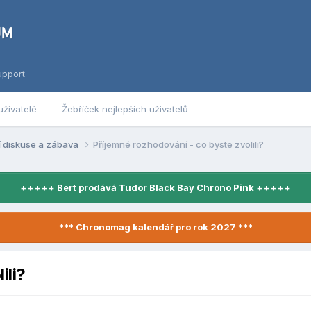
upport
uživatelé
Žebříček nejlepších uživatelů
í diskuse a zábava
Příjemné rozhodování - co byste zvolili?
+++++ Bert prodává Tudor Black Bay Chrono Pink +++++
*** Chronomag kalendář pro rok 2027 ***
ili?