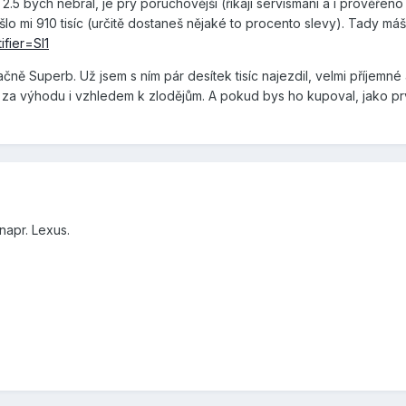
 2.5 bych nebral, je prý poruchovější (říkají servismani a i prověře
lo mi 910 tisíc (určitě dostaneš nějaké to procento slevy). Tady máš
ifier=SI1
čně Superb. Už jsem s ním pár desítek tisíc najezdil, velmi příjemn
za výhodu i vzhledem k zlodějům. A pokud bys ho kupoval, jako prv
napr. Lexus.