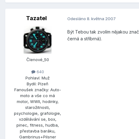
Tazatel
Odesláno
8. května 2007
Být Tebou tak zvolím nějakou značk
černá a stříbrná).
Členové_50
640
Pohlaví:
Muž
Bydlí:
Plzeň
Fanoušek značky:
Auto-
moto a vše co má
motor, WWII, hodinky,
starožitnosti,
psychologie, grafologie,
vzdělávání se, box,
pinec, fitness, hudba,
přestavba baráku,
Gambrinus+Pilsner