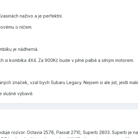
asinách naživo a je perfektní.
novému o ničem.
mbíku je nádherná.
ych si kombíka 4X4. Za 900Kč bude v plné palbě a silným motorem.
h značek, vzal bych Subaru Legacy. Nejsem si ale jist, jestli mali
e slušné výbavě.
uje rozvor. Octavia 2578, Passat 2710, Superb 2803. Superb je na m