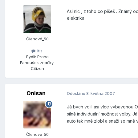
Asi nic , z toho co píšeš . Známý 
elektrika .
Členové_50
1tis.
Bydlí:
Praha
Fanoušek značky:
Citizen
Onisan
Odesláno
8. května 2007
Já bych volil asi více vybavenou
silně individuální možnost volby. 
auto tak mně zlobí a snaží se mně 
Členové_50