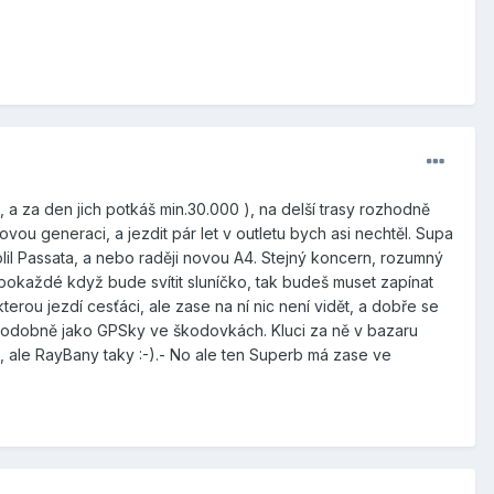
, a za den jich potkáš min.30.000 ), na delší trasy rozhodně
ou generaci, a jezdit pár let v outletu bych asi nechtěl. Supa
olil Passata, a nebo raději novou A4. Stejný koncern, rozumný
pokaždé když bude svítit sluníčko, tak budeš muset zapínat
erou jezdí cesťáci, ale zase na ní nic není vidět, a dobře se
a, podobně jako GPSky ve škodovkách. Kluci za ně v bazaru
, ale RayBany taky :-).- No ale ten Superb má zase ve