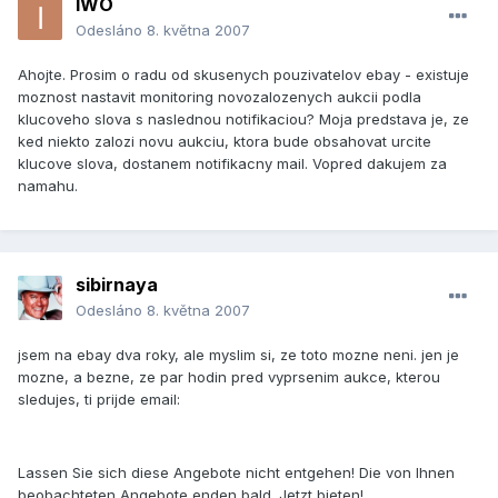
IWO
Odesláno
8. května 2007
Ahojte. Prosim o radu od skusenych pouzivatelov ebay - existuje
moznost nastavit monitoring novozalozenych aukcii podla
klucoveho slova s naslednou notifikaciou? Moja predstava je, ze
ked niekto zalozi novu aukciu, ktora bude obsahovat urcite
klucove slova, dostanem notifikacny mail. Vopred dakujem za
namahu.
sibirnaya
Odesláno
8. května 2007
jsem na ebay dva roky, ale myslim si, ze toto mozne neni. jen je
mozne, a bezne, ze par hodin pred vyprsenim aukce, kterou
sledujes, ti prijde email:
Lassen Sie sich diese Angebote nicht entgehen! Die von Ihnen
beobachteten Angebote enden bald. Jetzt bieten!