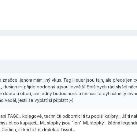
této značce, jenom mám jiný vkus. Tag Heuer jsou fajn, ale přece jen c
ML, design mi přijde podobný a jsou levnější. Spíš bych rád slyšel něc
 dobrá u obou, ale jedny budou horší a nemusí to být nutně ty levněj
ěděl, jestli se vyplatí si připlatit ;-)
i TAGů... kolegové, techničtí odborníci ti tu popíši kalibry... Já ti na
zmyslet co kupuješ... ML stopky jsou "jen" ML stopky... žádná legenda
ertina, mrkni též na kolekci Tissot...