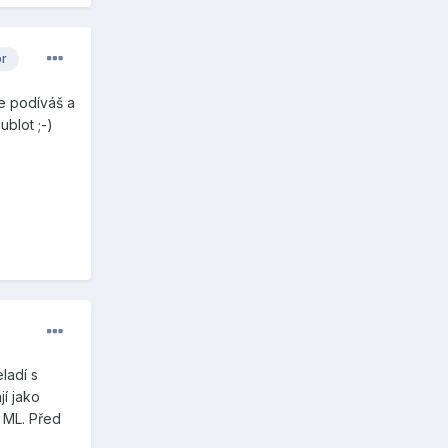
or
se podíváš a
blot ;-)
ladí s
í jako
 ML. Před