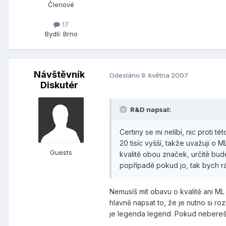
Členové
17
Bydlí:
Brno
Návštěvník
Odesláno
9. května 2007
Diskutér
R&D napsal:
Certiny se mi nelíbí, nic proti 
20 tisíc vyšší, takže uvažuji o 
Guests
kvalitě obou značek, určitě bude
popřípadě pokud jo, tak bych rád v
Nemusíš mít obavu o kvalitě ani ML an
hlavně napsat to, že je nutno si ro
je legenda legend. Pokud nebereš C