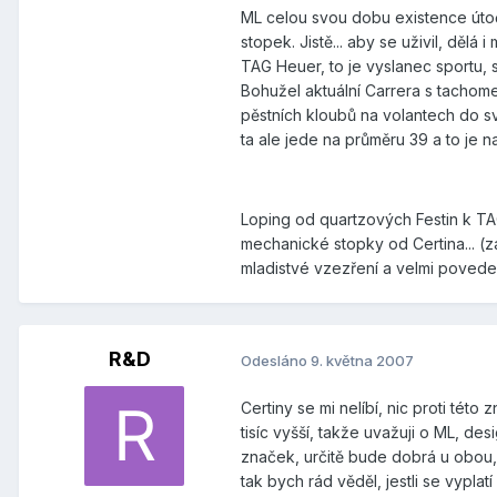
ML celou svou dobu existence útoč
stopek. Jistě... aby se uživil, děl
TAG Heuer, to je vyslanec sportu, s
Bohužel aktuální Carrera s tachome
pěstních kloubů na volantech do sv
ta ale jede na průměru 39 a to je n
Loping od quartzových Festin k TAG
mechanické stopky od Certina... (z
mladistvé vzezření a velmi povede
R&D
Odesláno
9. května 2007
Certiny se mi nelíbí, nic proti tét
tisíc vyšší, takže uvažuji o ML, de
značek, určitě bude dobrá u obou, 
tak bych rád věděl, jestli se vyplatí s