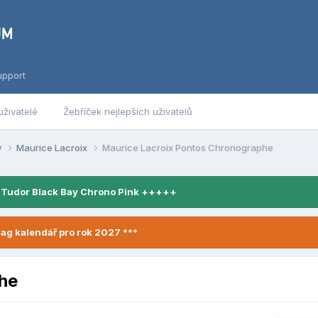
upport
uživatelé
Žebříček nejlepších uživatelů
y
Maurice Lacroix
Maurice Lacroix Pontos Chronographe
 Tudor Black Bay Chrono Pink +++++
ag kalendář pro rok 2027 ***
he