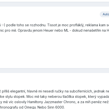
Aut
ů :-) podle toho se rozhodnu. Tissot je moc profláklý, reklama kam 
nic pro mě. Opravdu jenom Heuer nebo ML - dokud nenašetřím na Hu
příliš elegantní, hlavně mi nesedí ručky na subcifernících, jednak ne
ke stylu stopek. Moc mě taky neberou tlačítka stopek, který vypadaj
by mě víc oslovily Hamiltony Jazzmaster Chrono, a za míň peněz než
chronografu od Omegy. Nebo Sinn 6000.