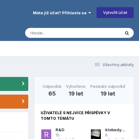
Vytvořit účet
Máte již účet? Přihlaste se
Všechny aktivity
Odpovědi
Vytvořeno
Poslední odpověď
65
19 let
19 let
UŽIVATELÉ S NEJVÍCE PŘÍSPĚVKY V
TOMTO TÉMÁTU
R&D
klobadysek
15
6