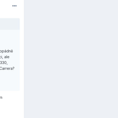
ždopádně
i, ale
-330,
 Carrera?
ým