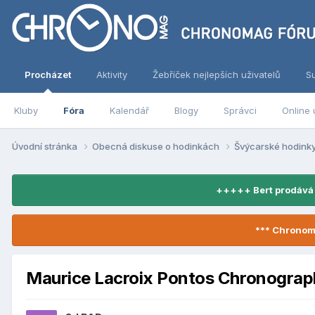
Procházet
Aktivity
Žebříček nejlepších uživatelů
S
Kluby
Fóra
Kalendář
Blogy
Správci
Online 
Úvodní stránka
Obecná diskuse o hodinkách
Švýcarské hodink
+++++ Bert prodává
*** Chronom
Maurice Lacroix Pontos Chronograp