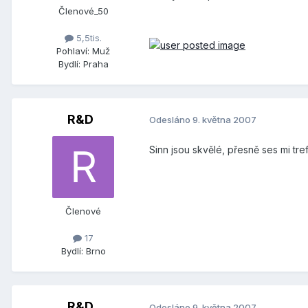
Členové_50
5,5tis.
Pohlaví:
Muž
Bydlí:
Praha
R&D
Odesláno
9. května 2007
Sinn jsou skvělé, přesně ses mi tref
Členové
17
Bydlí:
Brno
R&D
Odesláno
9. května 2007