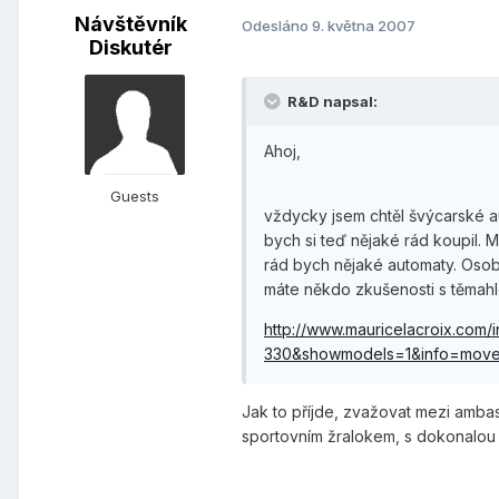
Návštěvník
Odesláno
9. května 2007
Diskutér
R&D napsal:
Ahoj,
Guests
vždycky jsem chtěl švýcarské a
bych si teď nějaké rád koupil. 
rád bych nějaké automaty. Oso
máte někdo zkušenosti s těmahl
http://www.mauricelacroix.c
330&showmodels=1&info=mov
Jak to příjde, zvažovat mezi amb
sportovním žralokem, s dokonalou m