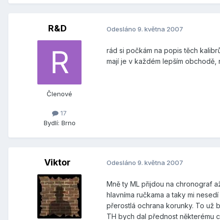
R&D
Odesláno
9. května 2007
rád si počkám na popis těch kalibr
mají je v každém lepším obchodě, 
Členové
17
Bydlí:
Brno
Viktor
Odesláno
9. května 2007
Mně ty ML přijdou na chronograf až 
hlavníma ručkama a taky mi nesedí 
přerostlá ochrana korunky. To už 
TH bych dal přednost některému 