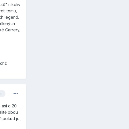
tů" nikoliv
roti tomu,
ích legend.
bělených
ké Carrery,
ichž
or
 asi o 20
alitě obou
ě pokud jo,