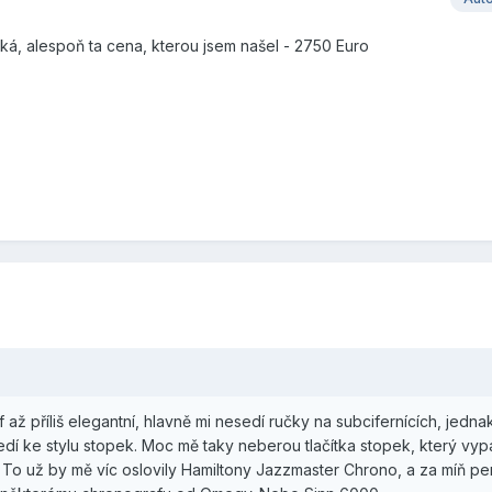
ká, alespoň ta cena, kterou jsem našel - 2750 Euro
až příliš elegantní, hlavně mi nesedí ručky na subcifernících, jednak
dí ke stylu stopek. Moc mě taky neberou tlačítka stopek, který vyp
. To už by mě víc oslovily Hamiltony Jazzmaster Chrono, a za míň p