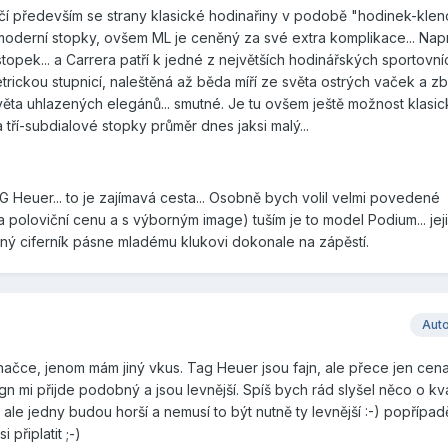
í především se strany klasické hodinařiny v podobě "hodinek-kleno
á i moderní stopky, ovšem ML je ceněný za své extra komplikace... Nap
topek... a Carrera patří k jedné z největších hodinářských sportovn
trickou stupnicí, naleštěná až běda míří ze světa ostrých vaček a z
ěta uhlazených elegánů... smutné. Je tu ovšem ještě možnost klasic
a tří-subdialové stopky průměr dnes jaksi malý...
 Heuer... to je zajímavá cesta... Osobně bych volil velmi povedené
a poloviční cenu a s výborným image) tuším je to model Podium... jej
ný ciferník pásne mladému klukovi dokonale na zápěstí.
Aut
o značce, jenom mám jiný vkus. Tag Heuer jsou fajn, ale přece jen cena
sign mi přijde podobný a jsou levnější. Spíš bych rád slyšel něco o kv
ale jedny budou horší a nemusí to být nutně ty levnější :-) popřípad
i připlatit ;-)