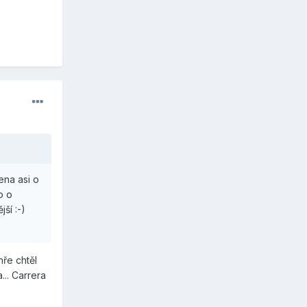
ena asi o
o o
ší :-)
hře chtěl
... Carrera