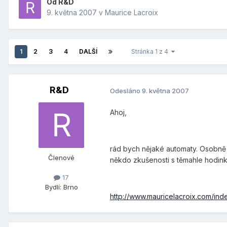
Od
R&D
9. května 2007
v
Maurice Lacroix
1
2
3
4
DALŠÍ
Stránka 1 z 4
R&D
Odesláno
9. května 2007
Ahoj,
rád bych nějaké automaty. Osobně
Členové
někdo zkušenosti s těmahle hodink
17
Bydlí:
Brno
http://www.mauricelacroix.com/in