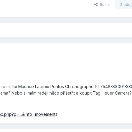
Sdílet
Sleduj
 se mi líbí Maurice Lacroix Pontos Chronographe PT7548-SS001-33
ama? Nebo si mám raději něco přišetřit a koupit Tag Heuer Carrera?
dex.php?p=...&info=movements