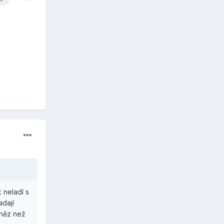
 neladí s
adají
eněz než