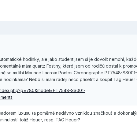
utomatické hodinky, ale jako student jsem si je dovolit nemohl, ka
Momentálně mám quartz Festiny, které jsem od rodičů dostal k promoc
bně se mi líbí Maurice Lacroix Pontos Chronographe PT7548-SS001
e hodinkama? Nebo si mám raději něco přišetřit a koupit Tag Heuer
om/index.php?p=780&model=PT7548-SS001-
ements
asadorem luxusu (a poměrně nedávno vzniklou značkou) a dokonal
inulostí, totiž Heuer, resp. TAG Heuer?