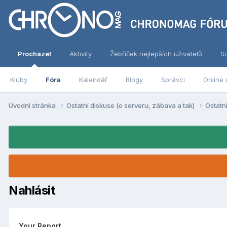
Procházet
Aktivity
Žebříček nejlepších uživatelů
S
Kluby
Fóra
Kalendář
Blogy
Správci
Online 
Úvodní stránka
Ostatní diskuse (o serveru, zábava a tak)
Ostatn
Nahlásit
Your Report