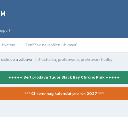
upport
uživatelé
Žebříček nejlepších uživatelů
í diskuse a zábava
Sluchatka, prehravace, prehravani hudby
+++++ Bert prodává Tudor Black Bay Chrono Pink +++++
*** Chronomag kalendář pro rok 2027 ***