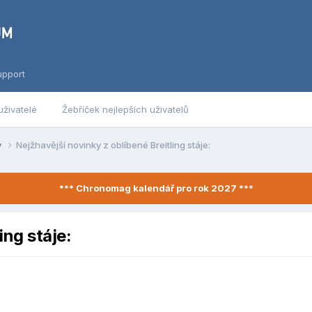
upport
uživatelé
Žebříček nejlepších uživatelů
y
Nejžhavější novinky z oblíbené Breitling stáje:
*** Chronomag kalendář pro rok 2027 ***
ing stáje: