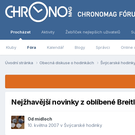
Procházet
Aktivity
Žebříček nejlepších uživatelů
S
Kluby
Fóra
Kalendář
Blogy
Správci
Online 
Úvodní stránka
Obecná diskuse o hodinkách
Švýcarské hodink
Nejžhavější novinky z oblíbené Breitl
Od
midloch
10. května 2007
v
Švýcarské hodinky