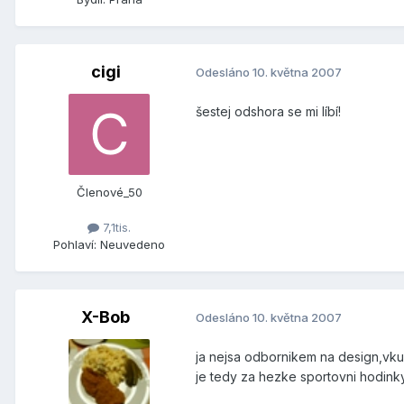
cigi
Odesláno
10. května 2007
šestej odshora se mi líbí!
Členové_50
7,1tis.
Pohlaví:
Neuvedeno
X-Bob
Odesláno
10. května 2007
ja nejsa odbornikem na design,vkus 
je tedy za hezke sportovni hodinky