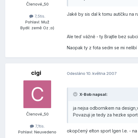
Členové_50
Jaké by sis dal k tomu autíčku na 
7,5tis.
Pohlaví:
Muž
Bydlí:
země Oz ;o)
Ale teď vážně - ty Brajtle bez subci
Naopak ty z fota sedm se mi nelíbí 
cigi
Odesláno
10. května 2007
X-Bob napsal:
ja nejsa odbornikem na design,vk
Členové_50
Povazuji je tedy za hezke sport
7,1tis.
okopčený elton sport Igen l.e. - na 
Pohlaví:
Neuvedeno