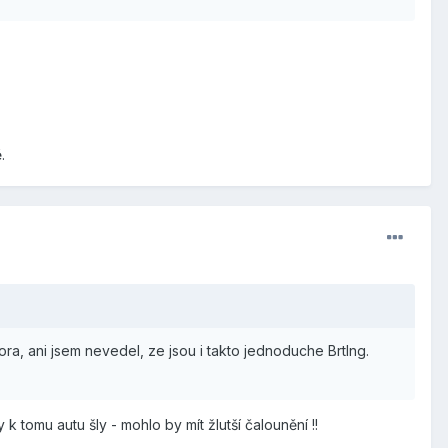
.
ora, ani jsem nevedel, ze jsou i takto jednoduche Brtlng.
 k tomu autu šly - mohlo by mít žlutší čalounění !!