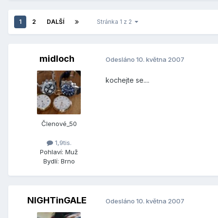
1
2
DALŠÍ
Stránka 1 z 2
midloch
Odesláno
10. května 2007
kochejte se....
Členové_50
1,9tis.
Pohlaví:
Muž
Bydlí:
Brno
NIGHTinGALE
Odesláno
10. května 2007