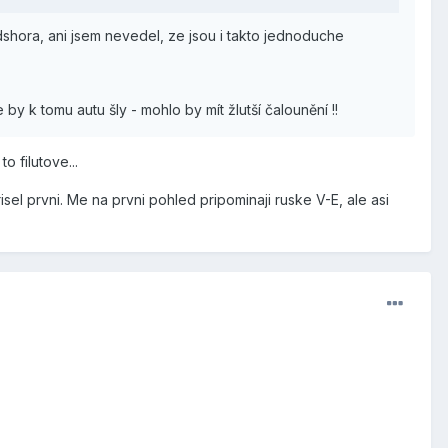
odshora, ani jsem nevedel, ze jsou i takto jednoduche
 by k tomu autu šly - mohlo by mít žlutší čalounění !!
o filutove...
isel prvni. Me na prvni pohled pripominaji ruske V-E, ale asi