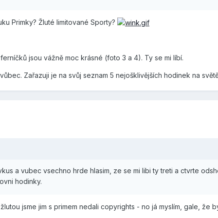
ruku Primky? Žluté limitované Sporty?
ferníčků jsou vážně moc krásné (foto 3 a 4). Ty se mi líbí.
vůbec. Zařazuji je na svůj seznam 5 nejošklivějších hodinek na světě
us a vubec vsechno hrde hlasim, ze se mi libi ty treti a ctvrte odsh
ovni hodinky.
žlutou jsme jim s primem nedali copyrights - no já myslím, gale, že by