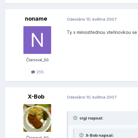
noname
Odesláno
10. května 2007
Ty s mimostřednou vteřinovkou se m
Členové_50
255
X-Bob
Odesláno
10. května 2007
cigi napsal:
X-Bob napsal:
Členové_50