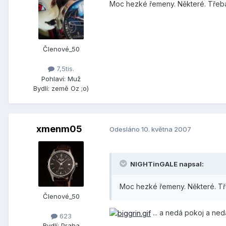
Moc hezké řemeny. Některé. Třeba 
Členové_50
7,5tis.
Pohlaví:
Muž
Bydlí:
země Oz ;o)
xmenm05
Odesláno
10. května 2007
NIGHTinGALE napsal:
Moc hezké řemeny. Některé. Tře
Členové_50
... a nedá pokoj a nedá
623
Bydlí:
Praha