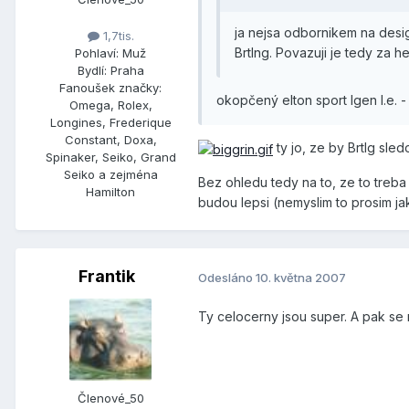
ja nejsa odbornikem na desig
1,7tis.
Brtlng. Povazuji je tedy za h
Pohlaví:
Muž
Bydlí:
Praha
Fanoušek značky:
okopčený elton sport Igen l.e. - 
Omega, Rolex,
Longines, Frederique
Constant, Doxa,
ty jo, ze by Brtlg sled
Spinaker, Seiko, Grand
Seiko a zejména
Bez ohledu tedy na to, ze to treba o
Hamilton
budou lepsi (nemyslim to prosim ja
Frantik
Odesláno
10. května 2007
Ty celocerny jsou super. A pak se
Členové_50