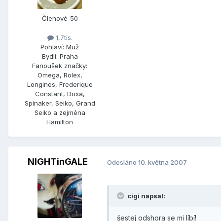
Členové_50
1,7tis.
Pohlaví:
Muž
Bydlí:
Praha
Fanoušek značky:
Omega, Rolex,
Longines, Frederique
Constant, Doxa,
Spinaker, Seiko, Grand
Seiko a zejména
Hamilton
NIGHTinGALE
Odesláno
10. května 2007
cigi napsal:
šestej odshora se mi líbí!