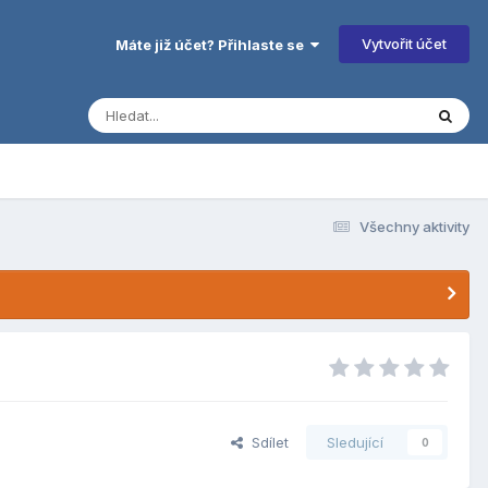
Vytvořit účet
Máte již účet? Přihlaste se
Všechny aktivity
Sdílet
Sledující
0