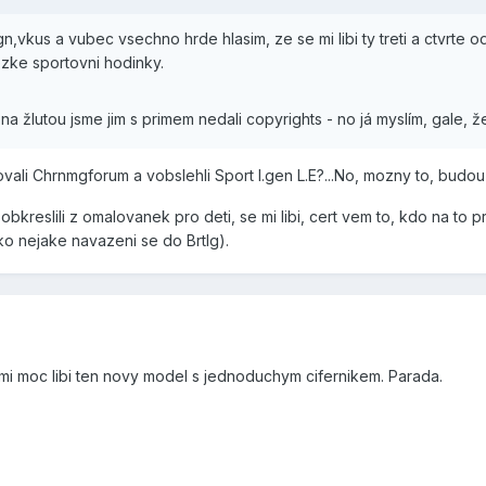
n,vkus a vubec vsechno hrde hlasim, ze se mi libi ty treti a ctvrte 
ezke sportovni hodinky.
na žlutou jsme jim s primem nedali copyrights - no já myslím, gale, že
ovali Chrnmgforum a vobslehli Sport I.gen L.E?...No, mozny to, budou t
bkreslili z omalovanek pro deti, se mi libi, cert vem to, kdo na to pr
ko nejake navazeni se do Brtlg).
 mi moc libi ten novy model s jednoduchym cifernikem. Parada.