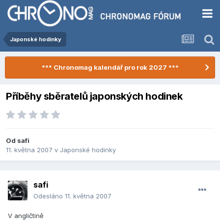
Japonské hodinky
*** Chronomag kalendář pro rok 2027 ***
Příběhy sběratelů japonských hodinek
Od
safi
11. května 2007
v
Japonské hodinky
safi
Odesláno
11. května 2007
V angličtině