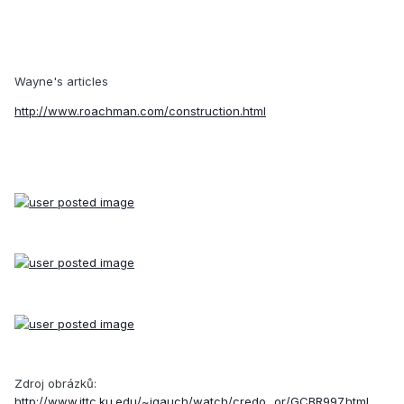
Wayne's articles
http://www.roachman.com/construction.html
Zdroj obrázků:
http://www.ittc.ku.edu/~jgauch/watch/credo...or/GCBR997.html