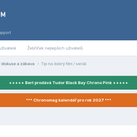
upport
uživatelé
Žebříček nejlepších uživatelů
í diskuse a zábava
Tip na dobrý film / seriál
+++++ Bert prodává Tudor Black Bay Chrono Pink +++++
*** Chronomag kalendář pro rok 2027 ***