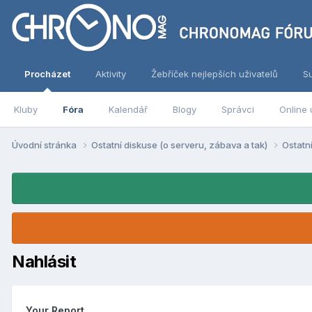
Procházet
Aktivity
Žebříček nejlepších uživatelů
S
Kluby
Fóra
Kalendář
Blogy
Správci
Online 
Úvodní stránka
Ostatní diskuse (o serveru, zábava a tak)
Ostatn
Nahlásit
Your Report