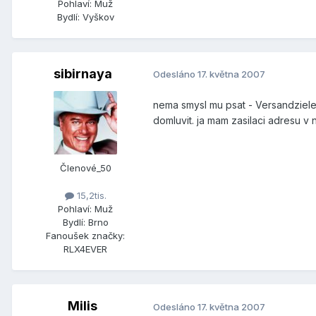
Pohlaví:
Muž
Bydlí:
Vyškov
sibirnaya
Odesláno
17. května 2007
nema smysl mu psat - Versandziele
domluvit. ja mam zasilaci adresu v 
Členové_50
15,2tis.
Pohlaví:
Muž
Bydlí:
Brno
Fanoušek značky:
RLX4EVER
Milis
Odesláno
17. května 2007