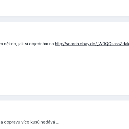
ím někdo, jak si objednám na
http://search.ebay.de/_W0QQsassZda
na dopravu více kusů nedává ...