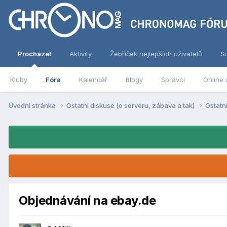
Procházet
Aktivity
Žebříček nejlepších uživatelů
S
Kluby
Fóra
Kalendář
Blogy
Správci
Online 
Úvodní stránka
Ostatní diskuse (o serveru, zábava a tak)
Ostatn
Objednávání na ebay.de