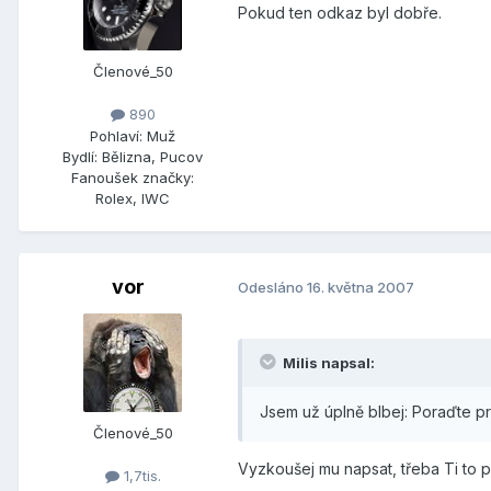
Pokud ten odkaz byl dobře.
Členové_50
890
Pohlaví:
Muž
Bydlí:
Bělizna, Pucov
Fanoušek značky:
Rolex, IWC
vor
Odesláno
16. května 2007
Milis napsal:
Jsem už úplně blbej: Poraďte p
Členové_50
Vyzkoušej mu napsat, třeba Ti to p
1,7tis.