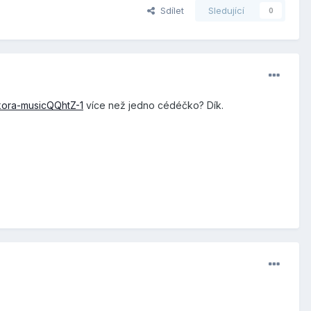
Sdílet
Sledující
0
kora-musicQQhtZ-1
více než jedno cédéčko? Dík.