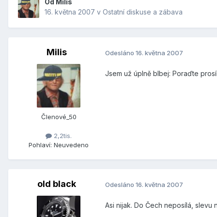
Od
Milis
16. května 2007
v
Ostatní diskuse a zábava
Milis
Odesláno
16. května 2007
Jsem už úplně blbej: Poraďte pros
Členové_50
2,2tis.
Pohlaví:
Neuvedeno
old black
Odesláno
16. května 2007
Asi nijak. Do Čech neposílá, slevu 