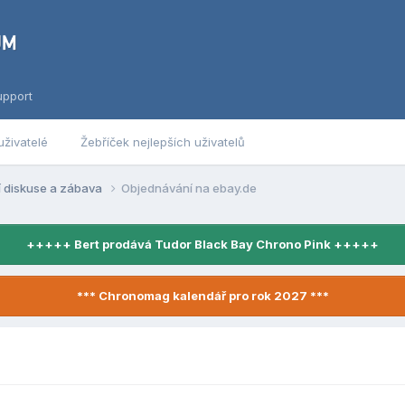
upport
uživatelé
Žebříček nejlepších uživatelů
í diskuse a zábava
Objednávání na ebay.de
+++++ Bert prodává Tudor Black Bay Chrono Pink +++++
*** Chronomag kalendář pro rok 2027 ***