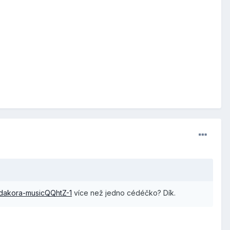
dakora-musicQQhtZ-1
více než jedno cédéčko? Dík.