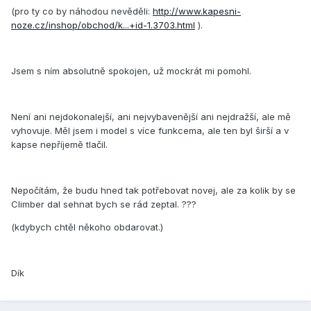
(pro ty co by náhodou nevěděli:
http://www.kapesni-
noze.cz/inshop/obchod/k...+id-1.3703.html
).
Jsem s ním absolutně spokojen, už mockrát mi pomohl.
Není ani nejdokonalejší, ani nejvybavenější ani nejdražší, ale mě
vyhovuje. Měl jsem i model s více funkcema, ale ten byl širší a v
kapse nepříjemě tlačil.
Nepočítám, že budu hned tak potřebovat novej, ale za kolik by se
Climber dal sehnat bych se rád zeptal. ???
(kdybych chtěl někoho obdarovat.)
Dík