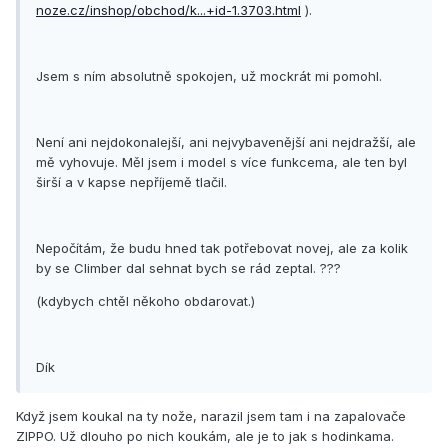
noze.cz/inshop/obchod/k...+id-1.3703.html
).
Jsem s ním absolutně spokojen, už mockrát mi pomohl.
Není ani nejdokonalejší, ani nejvybavenější ani nejdražší, ale
mě vyhovuje. Měl jsem i model s více funkcema, ale ten byl
širší a v kapse nepříjemě tlačil.
Nepočítám, že budu hned tak potřebovat novej, ale za kolik
by se Climber dal sehnat bych se rád zeptal. ???
(kdybych chtěl někoho obdarovat.)
Dík
Když jsem koukal na ty nože, narazil jsem tam i na zapalovače
ZIPPO. Už dlouho po nich koukám, ale je to jak s hodinkama.