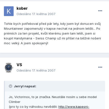
kober
Odesláno
17. května 2007
Tohle bych potřeboval před pár lety, kdy jsem byl donucen svůj
Mountaineer zapomenutý v kapse nechat na jednom letišti... Po
prémiích za ten projekt, kvůli kterému jsem tam letěl, jsem si
koupil Handymana - Swiss Champ už mi přišel na běžné nošení
moc velký. A jsem spokojený!
VS
Odesláno
17. května 2007
Jerryl napsal:
Jo, Victorinox, to je značka. Neustále nosím u sebe model
Climber
(pro ty co by náhodou nevěděli:
http://www.kapesni-