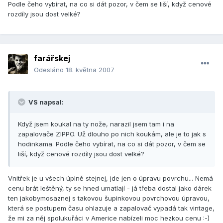
Podle čeho vybírat, na co si dát pozor, v čem se liší, když cenové
rozdíly jsou dost velké?
farářskej
Odesláno
18. května 2007
VS napsal:
Když jsem koukal na ty nože, narazil jsem tam i na
zapalovače ZIPPO. Už dlouho po nich koukám, ale je to jak s
hodinkama. Podle čeho vybírat, na co si dát pozor, v čem se
liší, když cenové rozdíly jsou dost velké?
Vnitřek je u všech úplně stejnej, jde jen o úpravu povrchu... Nemá
cenu brát leštěný, ty se hned umatlají - já třeba dostal jako dárek
ten jakobymosaznej s takovou šupinkovou povrchovou úpravou,
která se postupem času ohlazuje a zapalovač vypadá tak vintage,
že mi za něj spolukuřáci v Americe nabízeli moc hezkou cenu :-)