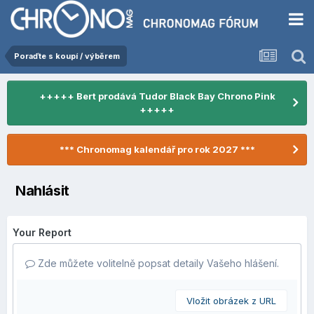
Poraďte s koupí / výběrem
+++++ Bert prodává Tudor Black Bay Chrono Pink
+++++
*** Chronomag kalendář pro rok 2027 ***
Nahlásit
Your Report
Zde můžete volitelně popsat detaily Vašeho hlášení.
Vložit obrázek z URL