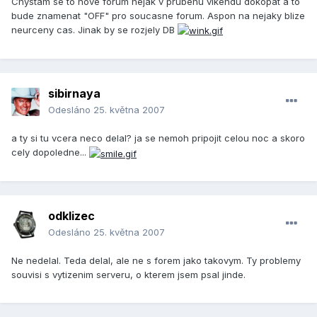
Chystam se to nove forum nejak v prubehu vikendu dokopat a to
bude znamenat "OFF" pro soucasne forum. Aspon na nejaky blize
neurceny cas. Jinak by se rozjely DB
sibirnaya
Odesláno
25. května 2007
a ty si tu vcera neco delal? ja se nemoh pripojit celou noc a skoro
cely dopoledne...
odklizec
Odesláno
25. května 2007
Ne nedelal. Teda delal, ale ne s forem jako takovym. Ty problemy
souvisi s vytizenim serveru, o kterem jsem psal jinde.