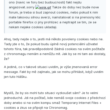
ono (navic ve foru bez budoucnosti) fakt nejdu
angazovat..sorry
Takze do doby nez bude nove
forum, je treba si bud zapnout cookies, nebo pokud k nim
mate takovou silnou averzi, nainstalovat si na prenosny klic
portable fiirefox ci jiny prohlizec a neptrapit se tim, ze se
nekam nejake cookies ukladaji.
Ahoj, tady nejde o to, jestli má někdo povoleny cookies nebo ne.
Tady jde o to, že pokud budu úplně nový potenciální uživatel
tohoto fóra, tak pravděpodobně žádná cookies na svém počítaže
z chronomagu nemám a nemůžu mít. Jak by se mi tam asi dostaly,
že?
A jediné, co v takové situaci uvidím, je výše jmenovaná error
message. Fakt by mě zajímalo, jak se mohu přihlásit, když uvidím
jen tuto hlášku.
Myslíš, že by sis mohl tuto situaci vyzkoušet sám? Je to velmi
jednoduché. Jdi na počítač, kde nemáš svoje cookies z předchozí
doby anebo si na svém kompu smaž Temporary Internet Files +
cookies a zkus se připojit na Chronomag.