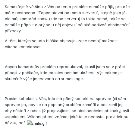
Samozřejmě většina z Vás na tento problém nemůže přijít, protože
máte nastaveno "Zapamatovat na tomto serveru", stejně jako já,
ale můj kamarád snow (zde na serveru) to takto nemá, takže se
nemůže připojit a prý se u něj objevují nějaké podivné abstinenční
příznaky.
A těm, kterým se tato hláška objevuje, zase nemají možnost
nikoho kontaktovat.
Abych kamarádův problém reprodukoval, zkusil jsem se v práci
připojit z počítače, kde cookies nemám uloženo. Výsledkem je
skutečně výše jmenovaná error message.
Prosím kohokoli z Vás, kdo má přímý kontakt na správce (či sám
správce je), aby se na popsaný problém zaměřil a odstranil jej,
aby někteří z nás s již projevujícími se abstinenčními příznaky, byli
uspokojeni. Všichni přece známe, jaké to je nedostat pravidelnou
dávku, ne?