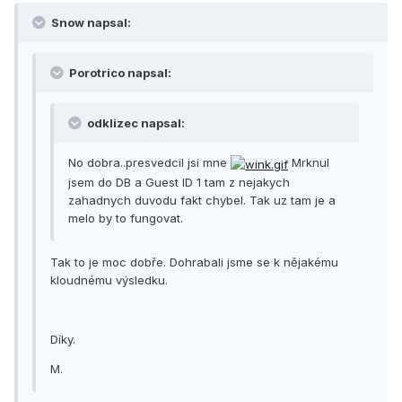
Snow napsal:
Porotrico napsal:
odklizec napsal:
No dobra..presvedcil jsi mne
Mrknul
jsem do DB a Guest ID 1 tam z nejakych
zahadnych duvodu fakt chybel. Tak uz tam je a
melo by to fungovat.
Tak to je moc dobře. Dohrabali jsme se k nějakému
kloudnému výsledku.
Díky.
M.