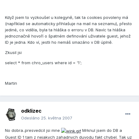
Když jsem to vyzkoušel u kolegyně, tak ta cookies povoleny má
(například se automaticky přihlašuje na mail na seznamu), přesto
jediné, co viděla, byla ta hláška o erroru v DB. Navíc ta hláška
jednoznačně hovoří o špatném definování uživatele guest, jehož
ID je jedna. Kdo ví, jestli ho nemáš smazáno v DB úplně.
Zkusil jsi
select * from chro_users where id = '1';
Martin
odklizec
Odesláno
25. května 2007
No dobra..presvedcil jsi mne
Mrknul jsem do DB a
Guest ID 1 tam z nejakych zahadnych duvodu fakt chybel. Tak uz