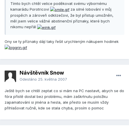
Tímto bych chtěl velice poděkovat svému výbornému
kamarádu Porotricovi
za silné lobování v můj
prospěch a zároveň odklizečovi, že byl přístup umožněn,
měl jsem velice vážné abstinenční příznaky, které bych
nikomu nepřál
Ony se ty příznaky dájí taky řešit urychleným nákupem hodinek
Návštěvník Snow
Odesláno
25. května 2007
Ještě bych se chtěl zeptat co si mám na PC nastavit, abych se do
fóra přístě dostal bez problému, mám zaškrtnutu položku
zapamatování si jména a hesla, ale přesto se musím vždy
přihlašovat ručně, kde se stala chyba, prosím o pomoc