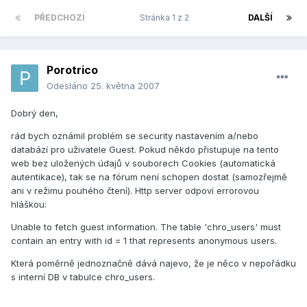
PŘEDCHOZÍ
Stránka 1 z 2
DALŠÍ
Porotrico
Odesláno
25. května 2007
Dobrý den,
rád bych oznámil problém se security nastavením a/nebo
databází pro uživatele Guest. Pokud někdo přistupuje na tento
web bez uložených údajů v souborech Cookies (automatická
autentikace), tak se na fórum není schopen dostat (samozřejmě
ani v režimu pouhého čtení). Http server odpoví errorovou
hláškou:
Unable to fetch guest information. The table 'chro_users' must
contain an entry with id = 1 that represents anonymous users.
Která poměrně jednoznačně dává najevo, že je něco v nepořádku
s interní DB v tabulce chro_users.