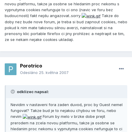
novou platformu, takze ja osobne se hledanim proc nekomu s
vypnutyma cookies nefunguje to ci ono (navic ve foru bez
budoucnosti) fakt nejdu angazovat..sorry
Takze do
doby nez bude nove forum, je treba si bud zapnout cookies, nebo
pokud k nim mate takovou silnou averzi, nainstalovat si na
prenosny klic portable fiirefox ci jiny prohlizec a neptrapit se tim,
ze se nekam nejake cookies ukladaji.
Porotrico
Odesláno
25. května 2007
odklizec napsal:
Nevidim v nastaveni fora zaden duvod, proc by Guest nemel
fungovat? Takze bud je to nejakou chybou ve foru, nebo
nevim
Forum by melo v brzke dobe prejit
prerodem na zcela novou platformu, takze ja osobne se
hledanim proc nekomu s vypnutyma cookies nefunguje to ci