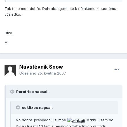
Tak to je moc dobře. Dohrabali jsme se k nějakému kloudnému
výsledku.
Díky.
M.
Návštěvník Snow
Odesláno
25. května 2007
Porotrico napsal:
odklizec napsal:
No dobra..presvedcil jsi mne
Mrknul jsem do
DB a Guest ID 1 tam z nejakych zahadnych duvodu