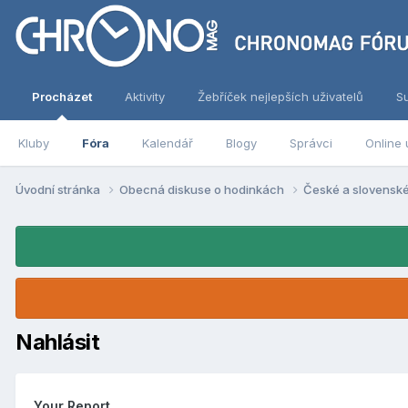
Procházet
Aktivity
Žebříček nejlepších uživatelů
S
Kluby
Fóra
Kalendář
Blogy
Správci
Online 
Úvodní stránka
Obecná diskuse o hodinkách
České a slovensk
Nahlásit
Your Report