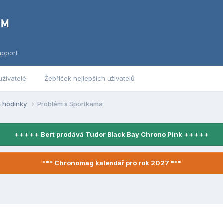
upport
uživatelé
Žebříček nejlepších uživatelů
é hodinky
Problém s Sportkama
+++++ Bert prodává Tudor Black Bay Chrono Pink +++++
*** Chronomag kalendář pro rok 2027 ***