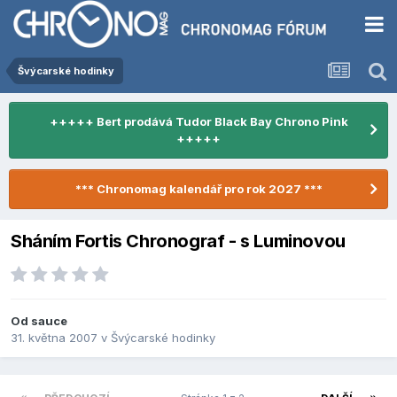
Švýcarské hodinky
+++++ Bert prodává Tudor Black Bay Chrono Pink
+++++
*** Chronomag kalendář pro rok 2027 ***
Sháním Fortis Chronograf - s Luminovou
Od
sauce
31. května 2007
v
Švýcarské hodinky