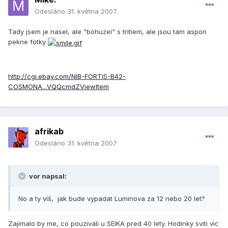
Odesláno
31. května 2007
Tady jsem je nasel, ale "bohuzel" s tritiem, ale jsou tam aspon
pekne fotky
http://cgi.ebay.com/NIB-FORTIS-B42-
COSMONA...VQQcmdZViewItem
afrikab
Odesláno
31. května 2007
vor napsal:
No a ty víš, jak bude vypadat Luminova za 12 nebo 20 let?
Zajimalo by me, co pouzivali u SEIKA pred 40 lety. Hodinky sviti vic