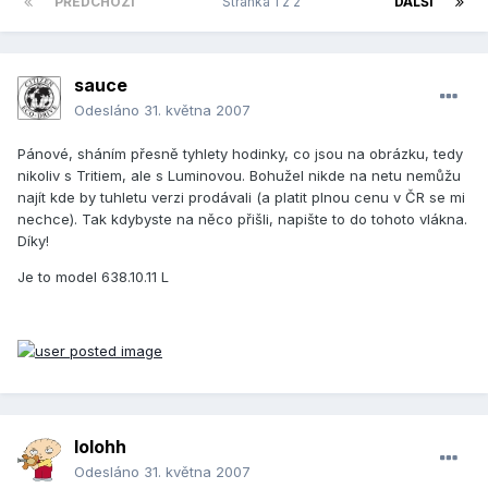
PŘEDCHOZÍ
Stránka 1 z 2
DALŠÍ
sauce
Odesláno
31. května 2007
Pánové, sháním přesně tyhlety hodinky, co jsou na obrázku, tedy
nikoliv s Tritiem, ale s Luminovou. Bohužel nikde na netu nemůžu
najít kde by tuhletu verzi prodávali (a platit plnou cenu v ČR se mi
nechce). Tak kdybyste na něco přišli, napište to do tohoto vlákna.
Díky!
Je to model 638.10.11 L
lolohh
Odesláno
31. května 2007