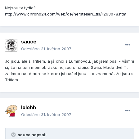
Nejsou ty tydle?
http://www.chrono24.com/web/de/hersteller/...tis/1263078.htm
sauce
Odesláno
31. května 2007
Jo jsou, ale s Tritiem, a já chci s Luminovou, jak jsem psal - všimni
si, že na tom mém obrázku nejsou u nápisu Swiss Made dvě T,
zatímco na té adrese kterou jsi našel jsou - to znamená, že jsou s
Tritiem.
lolohh
Odesláno
31. května 2007
sauce napsal: