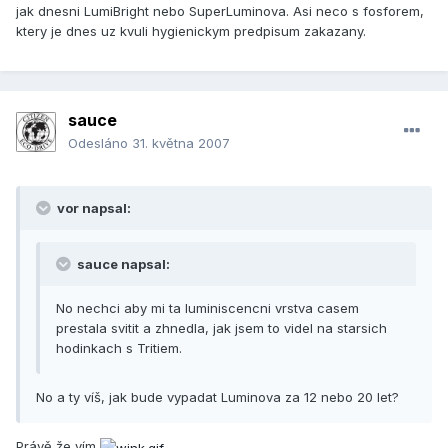
jak dnesni LumiBright nebo SuperLuminova. Asi neco s fosforem,
ktery je dnes uz kvuli hygienickym predpisum zakazany.
sauce
Odesláno
31. května 2007
vor napsal:
sauce napsal:
No nechci aby mi ta luminiscencni vrstva casem
prestala svitit a zhnedla, jak jsem to videl na starsich
hodinkach s Tritiem.
No a ty víš, jak bude vypadat Luminova za 12 nebo 20 let?
Právě že vím