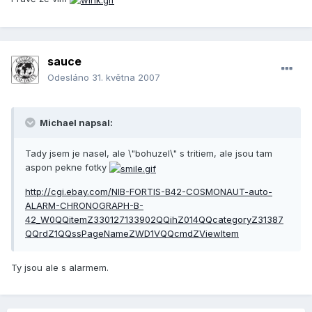
sauce
Odesláno
31. května 2007
Michael napsal:
Tady jsem je nasel, ale \"bohuzel\" s tritiem, ale jsou tam
aspon pekne fotky
http://cgi.ebay.com/NIB-FORTIS-B42-COSMONAUT-auto-
ALARM-CHRONOGRAPH-B-
42_W0QQitemZ330127133902QQihZ014QQcategoryZ31387
QQrdZ1QQssPageNameZWD1VQQcmdZViewItem
Ty jsou ale s alarmem.