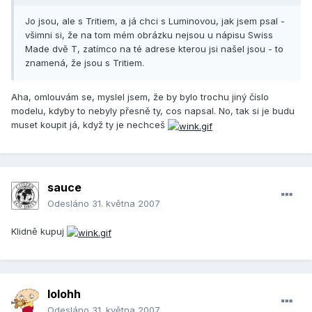
Jo jsou, ale s Tritiem, a já chci s Luminovou, jak jsem psal -
všimni si, že na tom mém obrázku nejsou u nápisu Swiss
Made dvě T, zatímco na té adrese kterou jsi našel jsou - to
znamená, že jsou s Tritiem.
Aha, omlouvám se, myslel jsem, že by bylo trochu jiný číslo
modelu, kdyby to nebyly přesně ty, cos napsal. No, tak si je budu
muset koupit já, když ty je nechceš
sauce
Odesláno
31. května 2007
Klidně kupuj
lolohh
Odesláno
31. května 2007