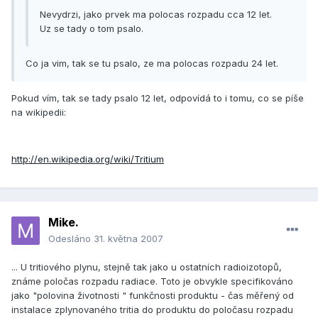
Nevydrzi, jako prvek ma polocas rozpadu cca 12 let.
Uz se tady o tom psalo.
Co ja vim, tak se tu psalo, ze ma polocas rozpadu 24 let.
Pokud vím, tak se tady psalo 12 let, odpovídá to i tomu, co se píše
na wikipedii:
http://en.wikipedia.org/wiki/Tritium
Mike.
Odesláno
31. května 2007
... U tritiového plynu, stejně tak jako u ostatních radioizotopů,
známe poločas rozpadu radiace. Toto je obvykle specifikováno
jako "polovina životnosti " funkčnosti produktu - čas měřený od
instalace zplynovaného tritia do produktu do poločasu rozpadu