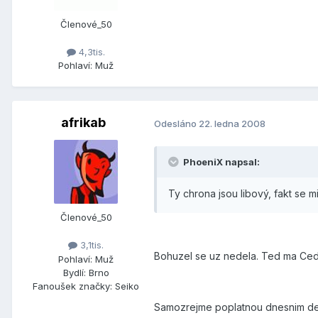
Členové_50
4,3tis.
Pohlaví:
Muž
afrikab
Odesláno
22. ledna 2008
PhoeniX napsal:
Ty chrona jsou libový, fakt se mi 
Členové_50
3,1tis.
Bohuzel se uz nedela. Ted ma Ced
Pohlaví:
Muž
Bydlí:
Brno
Fanoušek značky:
Seiko
Samozrejme poplatnou dnesnim d