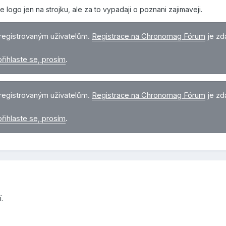
logo jen na strojku, ale za to vypadaji o poznani zajimaveji.
registrovaným uživatelům.
Registrace na Chronomag Fórum
je zd
přihlaste se, prosím
.
registrovaným uživatelům.
Registrace na Chronomag Fórum
je zd
přihlaste se, prosím
.
.