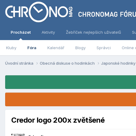
Procházet
Aktivity
Žebříček nejlepších uživatelů
S
Kluby
Fóra
Kalendář
Blogy
Správci
Online 
Úvodní stránka
Obecná diskuse o hodinkách
Japonské hodink
Credor logo 200x zvětšené