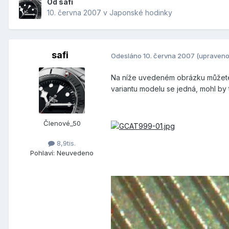
Od
safi
10. června 2007
v
Japonské hodinky
safi
Odesláno
10. června 2007
(upraveno
Na níže uvedeném obrázku můžete 
variantu modelu se jedná, mohl by t
Členové_50
8,9tis.
Pohlaví:
Neuvedeno