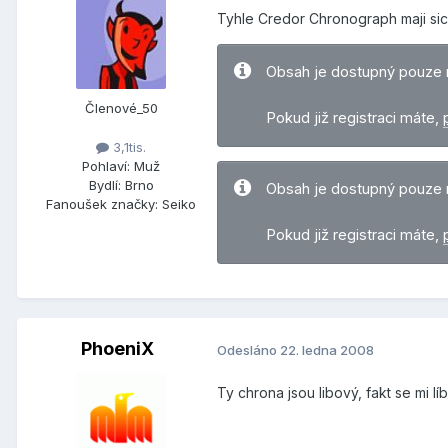
Tyhle Credor Chronograph maji sice 
Obsah je dostupný pouze 
Členové_50
Pokud již registraci máte,
3,1tis.
Pohlaví:
Muž
Bydlí:
Brno
Obsah je dostupný pouze 
Fanoušek značky:
Seiko
Pokud již registraci máte,
PhoeniX
Odesláno
22. ledna 2008
Ty chrona jsou libový, fakt se mi líbí