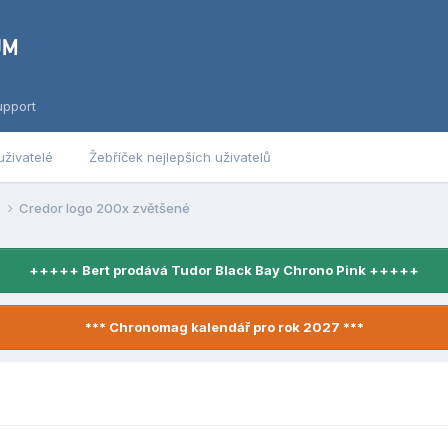
upport
uživatelé
Žebříček nejlepších uživatelů
y
Credor logo 200x zvětšené
+++++ Bert prodává Tudor Black Bay Chrono Pink +++++
*** Chronomag kalendář pro rok 2027 ***