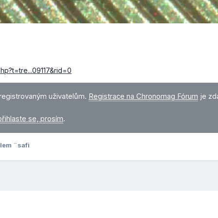
hp?t=tre...09117&rid=0
registrovaným uživatelům.
Registrace na Chronomag Fórum
je zd
přihlaste se, prosím
.
lem ¨safi