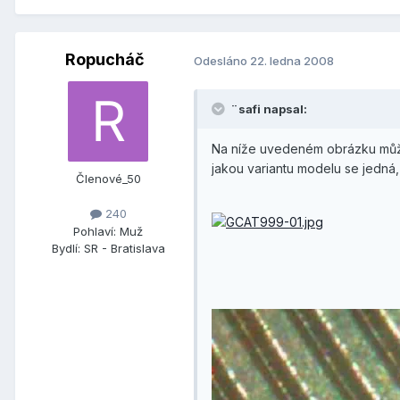
Ropucháč
Odesláno
22. ledna 2008
¨safi napsal:
Na níže uvedeném obrázku může
jakou variantu modelu se jedná, 
Členové_50
240
Pohlaví:
Muž
Bydlí:
SR - Bratislava