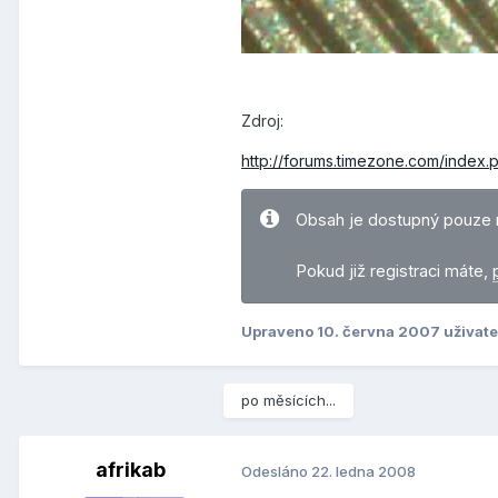
Zdroj:
http://forums.timezone.com/index.p
Obsah je dostupný pouze 
Pokud již registraci máte,
Upraveno
10. června 2007
uživate
po měsících...
afrikab
Odesláno
22. ledna 2008