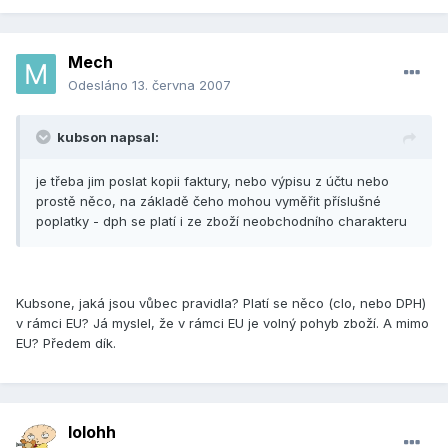
Mech
Odesláno
13. června 2007
kubson napsal:
je třeba jim poslat kopii faktury, nebo výpisu z účtu nebo
prostě něco, na základě čeho mohou vyměřit příslušné
poplatky - dph se platí i ze zboží neobchodního charakteru
Kubsone, jaká jsou vůbec pravidla? Platí se něco (clo, nebo DPH)
v rámci EU? Já myslel, že v rámci EU je volný pohyb zboží. A mimo
EU? Předem dík.
lolohh