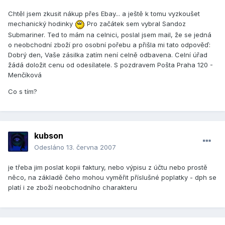
Chtěl jsem zkusit nákup přes Ebay... a ještě k tomu vyzkoušet
mechanický hodinky
Pro začátek sem vybral Sandoz
Submariner. Ted to mám na celnici, poslal jsem mail, že se jedná
o neobchodní zboží pro osobní pořebu a přišla mi tato odpověď:
Dobrý den, Vaše zásilka zatím není celně odbavena. Celní úřad
žádá doložit cenu od odesílatele. S pozdravem Pošta Praha 120 -
Menčíková
Co s tím?
kubson
Odesláno
13. června 2007
je třeba jim poslat kopii faktury, nebo výpisu z účtu nebo prostě
něco, na základě čeho mohou vyměřit příslušné poplatky - dph se
platí i ze zboží neobchodního charakteru