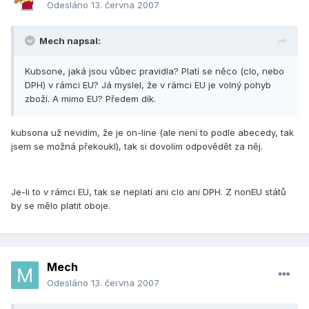
Odesláno
13. června 2007
Mech napsal:
Kubsone, jaká jsou vůbec pravidla? Platí se něco (clo, nebo
DPH) v rámci EU? Já myslel, že v rámci EU je volný pohyb
zboží. A mimo EU? Předem dík.
kubsona už nevidím, že je on-line (ale není to podle abecedy, tak
jsem se možná překoukl), tak si dovolím odpovědět za něj.
Je-li to v rámci EU, tak se neplatí ani clo ani DPH. Z nonEU států
by se mělo platit oboje.
Mech
Odesláno
13. června 2007