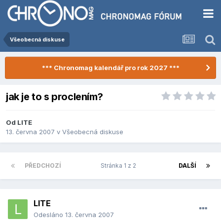
Všeobecná diskuse
*** Chronomag kalendář pro rok 2027 ***
jak je to s proclením?
Od
LITE
13. června 2007
v
Všeobecná diskuse
PŘEDCHOZÍ
Stránka 1 z 2
DALŠÍ
LITE
Odesláno
13. června 2007