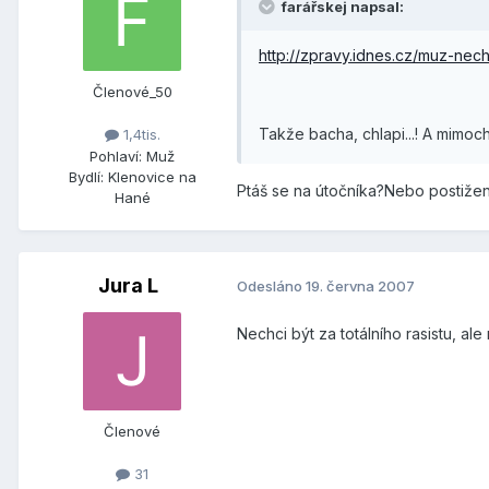
farářskej napsal:
http://zpravy.idnes.cz/muz-nech
Členové_50
Takže bacha, chlapi...! A mimo
1,4tis.
Pohlaví:
Muž
Bydlí:
Klenovice na
Ptáš se na útočníka?Nebo postiž
Hané
Jura L
Odesláno
19. června 2007
Nechci být za totálního rasistu, 
Členové
31