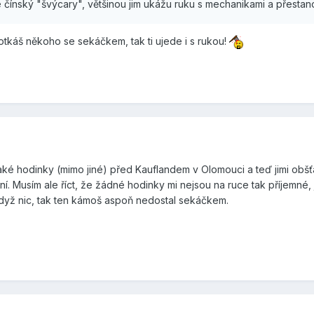
e čínský "švýcary", většinou jim ukážu ruku s mechanikami a přestanou
potkáš někoho se sekáčkem, tak ti ujede i s rukou!
jaké hodinky (mimo jiné) před Kauflandem v Olomouci a teď jimi obšť
ní. Musím ale říct, že žádné hodinky mi nejsou na ruce tak příjemné,
Když nic, tak ten kámoš aspoň nedostal sekáčkem.