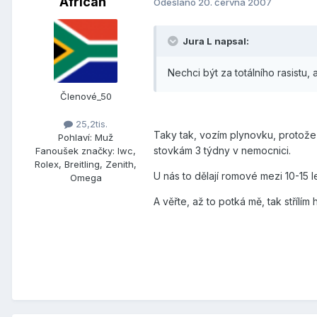
African
Odesláno
20. června 2007
Jura L napsal:
Nechci být za totálního rasist
Členové_50
25,2tis.
Taky tak, vozím plynovku, protože 
Pohlaví:
Muž
stovkám 3 týdny v nemocnici.
Fanoušek značky:
Iwc,
Rolex, Breitling, Zenith,
U nás to dělají romové mezi 10-15 le
Omega
A věřte, až to potká mě, tak střílí