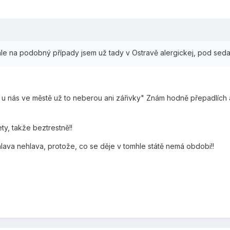
u, ale na podobný případy jsem už tady v Ostravě alergickej, pod s
u nás ve městě už to neberou ani zářivky" Znám hodně přepadlích a m
ty, takže beztrestně!!
m hlava nehlava, protože, co se děje v tomhle státě nemá obdobi!!