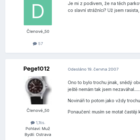
Je mi z podivem, že na těch parkovi
co slavní strážníci? Už jsem rasis
Členové_50
57
Pege1012
Odesláno
19. června 2007
Ono to bylo trochu jinak, snědý ob
ještě nemám tak jsem nezaváhal.......
Novináři to potom jako vždy trochu p
Členové_50
Ponaučení: musím se motat častěji
1,1tis.
Pohlaví:
Muž
Bydlí:
Ostrava