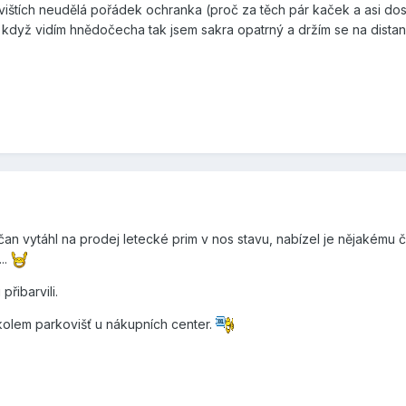
štích neudělá pořádek ochranka (proč za těch pár kaček a asi dostávaj
ta, když vidím hnědočecha tak jsem sakra opatrný a držím se na dista
čan vytáhl na prodej letecké prim v nos stavu, nabízel je nějakému 
..
řibarvili.
 kolem parkovišť u nákupních center.