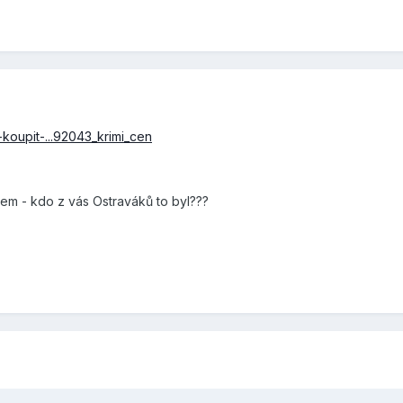
-koupit-...92043_krimi_cen
dem - kdo z vás Ostraváků to byl???