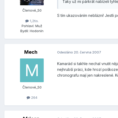
Taky už mi párkrát nabízeli tyhl
Členové_50
S tím ukazováním neblázni! Jestli 
1,2tis.
Pohlaví:
Muž
Bydlí:
Hodonín
Mech
Odesláno
20. června 2007
Kamarád si takhle nechal vnutit ně
nejhrubší práci, kde hrozí poškoze
chronografu mají jen nakreslené. 
Členové_50
264