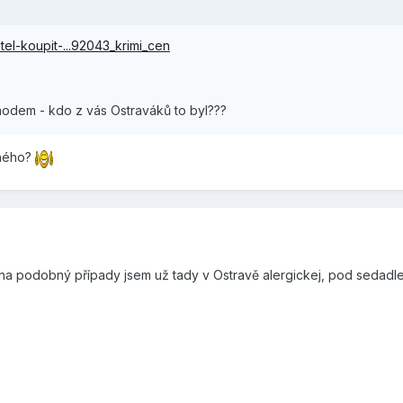
tel-koupit-...92043_krimi_cen
chodem - kdo z vás Ostraváků to byl???
eného?
ale na podobný případy jsem už tady v Ostravě alergickej, pod seda