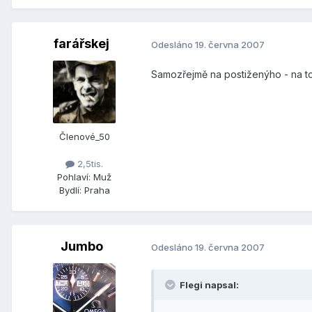
farářskej
Odesláno
19. června 2007
Samozřejmě na postiženýho - na tom
Členové_50
2,5tis.
Pohlaví:
Muž
Bydlí:
Praha
Jumbo
Odesláno
19. června 2007
Flegi napsal: