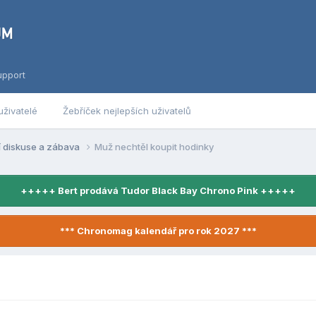
upport
uživatelé
Žebříček nejlepších uživatelů
í diskuse a zábava
Muž nechtěl koupit hodinky
+++++ Bert prodává Tudor Black Bay Chrono Pink +++++
*** Chronomag kalendář pro rok 2027 ***