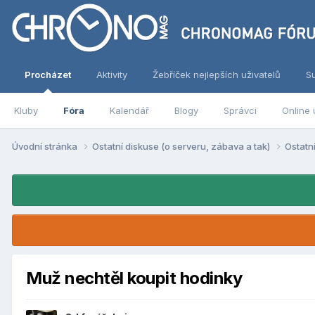
Procházet
Aktivity
Žebříček nejlepších uživatelů
S
Kluby
Fóra
Kalendář
Blogy
Správci
Online 
Úvodní stránka
Ostatní diskuse (o serveru, zábava a tak)
Ostatn
Muž nechtěl koupit hodinky