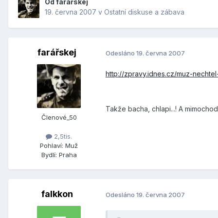
Od
farářskej
19. června 2007
v
Ostatní diskuse a zábava
farářskej
Odesláno
19. června 2007
http://zpravy.idnes.cz/muz-nechtel
Takže bacha, chlapi...! A mimocho
Členové_50
2,5tis.
Pohlaví:
Muž
Bydlí:
Praha
falkkon
Odesláno
19. června 2007