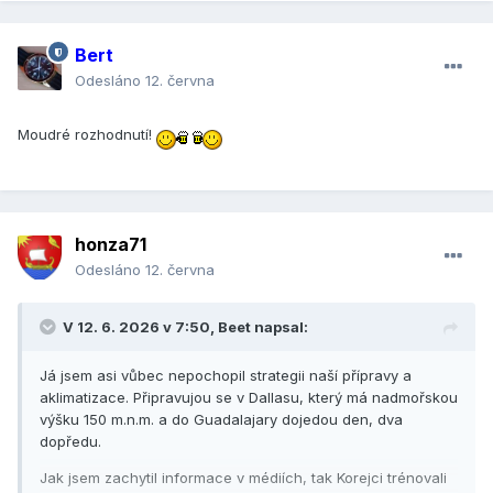
Bert
Odesláno
12. června
Moudré rozhodnutí!
honza71
Odesláno
12. června
V 12. 6. 2026 v 7:50,
Beet
napsal:
Já jsem asi vůbec nepochopil strategii naší přípravy a
aklimatizace. Připravujou se v Dallasu, který má nadmořskou
výšku 150 m.n.m. a do Guadalajary dojedou den, dva
dopředu.
Jak jsem zachytil informace v médiích, tak Korejci trénovali