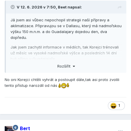
V 12. 6. 2026 v 7:50,
Beet
napsal:
Já jsem asi vůbec nepochopil strategii naší přípravy a
aklimatizace. Připravujou se v Dallasu, který má nadmořskou
výšku 150 m.n.m. a do Guadalajary dojedou den, dva
dopředu.
Jak jsem zachytil informace v médiích, tak Korejci trénovali
už měsíc ve vysoké nadmořské výšce a posledních 14 dní
byli přímo v Guadalajaře.
Rozšířit
No oni Korejci chtěli vyhrát a postoupit dále,tak asi proto zvolili
tento přístup narozdíl od nás
1
Bert