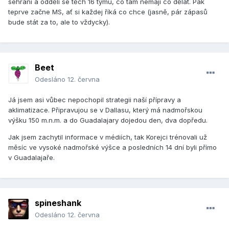
sehraní a oddělí se těch 16 týmu, co tam nemají co dělat. Pak
teprve začne MS, ať si každej říká co chce (jasně, pár zápasů
bude stát za to, ale to vždycky).
Beet
Odesláno
12. června
Já jsem asi vůbec nepochopil strategii naší přípravy a
aklimatizace. Připravujou se v Dallasu, který má nadmořskou
výšku 150 m.n.m. a do Guadalajary dojedou den, dva dopředu.
Jak jsem zachytil informace v médiích, tak Korejci trénovali už
měsíc ve vysoké nadmořské výšce a posledních 14 dní byli přímo
v Guadalajaře.
spineshank
Odesláno
12. června