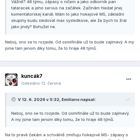
Vážně? 48 týmu, zápasy o ničem a jako odborník pan
tataracek a jeho servus na začátek. Začínám hledat jinej
komentatorskej kanál. Mám to jako hokejové MS, základní
skupiny budu sledovat max vysledkove, ale že bych to žral
jako jindy? Bohužel ne.
Neboj, ono se to rozjede. Od osmifinále už to bude zajímavý. A my
jsme tam jenom díky tomu, že to hraje 48 týmů.
kuncák7
Odesláno
12. června
V 12. 6. 2026 v 5:32,
Emiliano
napsal:
Neboj, ono se to rozjede. Od osmifinále už to bude zajímavý.
A my jsme tam jenom díky tomu, že to hraje 48 týmů.
Na to pravé čekám a schválně zmiňuju hokejové MS- zápasy o