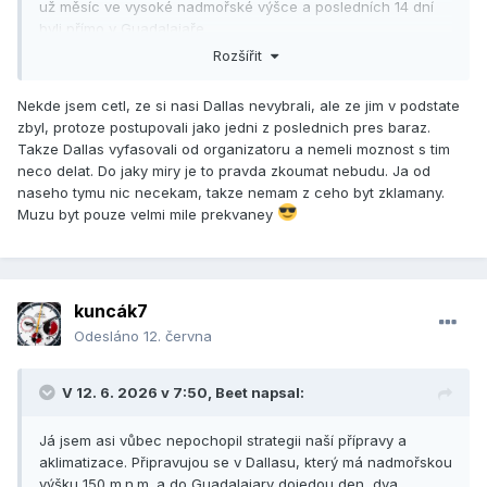
už měsíc ve vysoké nadmořské výšce a posledních 14 dní
byli přímo v Guadalajaře.
Rozšířit
Nekde jsem cetl, ze si nasi Dallas nevybrali, ale ze jim v podstate
zbyl, protoze postupovali jako jedni z poslednich pres baraz.
Takze Dallas vyfasovali od organizatoru a nemeli moznost s tim
neco delat. Do jaky miry je to pravda zkoumat nebudu. Ja od
naseho tymu nic necekam, takze nemam z ceho byt zklamany.
Muzu byt pouze velmi mile prekvaney
kuncák7
Odesláno
12. června
V 12. 6. 2026 v 7:50,
Beet
napsal:
Já jsem asi vůbec nepochopil strategii naší přípravy a
aklimatizace. Připravujou se v Dallasu, který má nadmořskou
výšku 150 m.n.m. a do Guadalajary dojedou den, dva