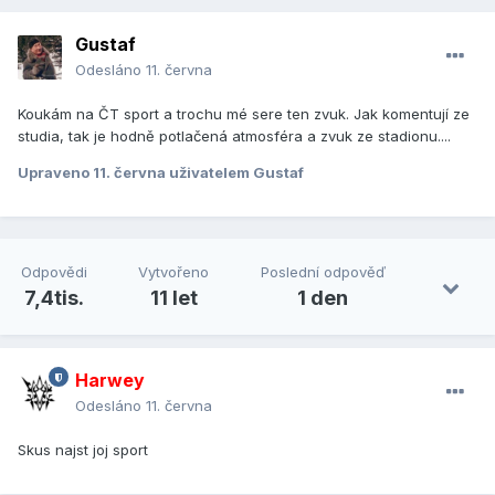
Gustaf
Odesláno
11. června
Koukám na ČT sport a trochu mé sere ten zvuk. Jak komentují ze
studia, tak je hodně potlačená atmosféra a zvuk ze stadionu....
Upraveno
11. června
uživatelem Gustaf
Odpovědi
Vytvořeno
Poslední odpověď
7,4tis.
11 let
1 den
Harwey
Odesláno
11. června
Skus najst joj sport