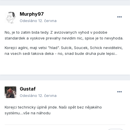
Murphy97
Odesláno
12. června
No, je to zatim bida tedy. Z avizovanych vyhod v podobe
standardek a vyskove prevahy nevidim nic, spise je to nevyhoda.
Korejci agilni, maji vetsi "hlad". Sulcik, Soucek, Schick neviditelni,
na vsech sedi takova deka - no, snad bude druha pule lepsi...
Gustaf
Odesláno
12. června
Korejci technicky úplně jinde. Naši opět bez nějakého
systému....vše na náhodu