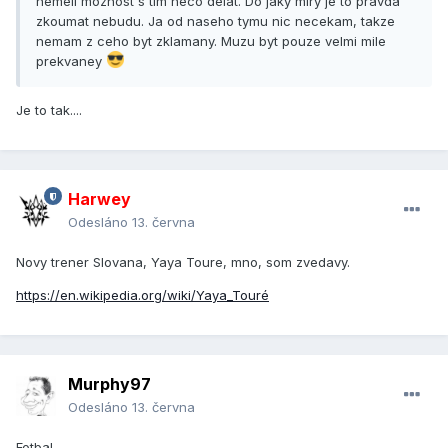
nemeli moznost s tim neco delat. Do jaky miry je to pravda
zkoumat nebudu. Ja od naseho tymu nic necekam, takze
nemam z ceho byt zklamany. Muzu byt pouze velmi mile
prekvaney
Je to tak....
Harwey
Odesláno
13. června
Novy trener Slovana, Yaya Toure, mno, som zvedavy.
https://en.wikipedia.org/wiki/Yaya_Touré
Murphy97
Odesláno
13. června
Fotbal