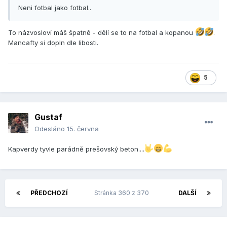
Neni fotbal jako fotbal..
To názvosloví máš špatně - dělí se to na fotbal a kopanou
.
Mancafty si dopln dle libosti.
5
Gustaf
Odesláno
15. června
Kapverdy tyvle parádně prešovský beton....
PŘEDCHOZÍ
Stránka 360 z 370
DALŠÍ