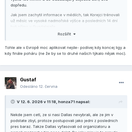
dopředu.
Jak jsem zachytil informace v médiích, tak Korejci trénovali
už měsíc ve vysoké nadmořské výšce a posledních 14 dní
byli přímo v Guadalajaře.
Rozšířit
Tohle ale v Evropě moc aplikovat nejde- podívej kdy koncej ligy a
kdy finále poháru (ne že by se to druhé našich týkalo nějak moc).
Gustaf
Odesláno
12. června
V 12. 6. 2026 v 11:18,
honza71
napsal:
Nekde jsem cetl, ze si nasi Dallas nevybrali, ale ze jim v
podstate zbyl, protoze postupovali jako jedni z poslednich
pres baraz. Takze Dallas vyfasovali od organizatoru a