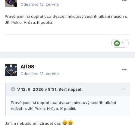
Odesláno
12. června
Právě jsem si dopřál cca dvacetiminutový sestřih utkání našich s
JK. Peklo. Hrůza. K poblití.
1
AlfGS
Odesláno
12. června
V 12. 6. 2026 v 8:31,
Bert
napsal:
Právě jsem si dopřál cca dvacetiminutový sestřih utkání
našich s JK. Peklo. Hrůza. K poblití.
Já tím nebudu ani ztrácet čas