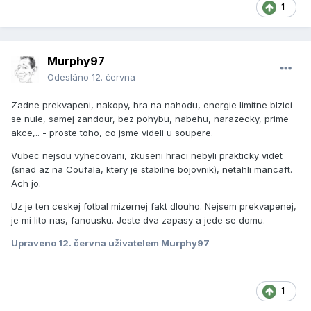
1
Murphy97
Odesláno
12. června
Zadne prekvapeni, nakopy, hra na nahodu, energie limitne blzici
se nule, samej zandour, bez pohybu, nabehu, narazecky, prime
akce,.. - proste toho, co jsme videli u soupere.
Vubec nejsou vyhecovani, zkuseni hraci nebyli prakticky videt
(snad az na Coufala, ktery je stabilne bojovnik), netahli mancaft.
Ach jo.
Uz je ten ceskej fotbal mizernej fakt dlouho. Nejsem prekvapenej,
je mi lito nas, fanousku. Jeste dva zapasy a jede se domu.
Upraveno
12. června
uživatelem Murphy97
1