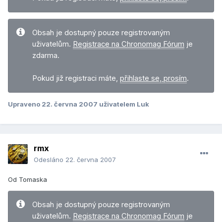
Obsah je dostupný pouze registrovaným
uživatelům.
Registrace na Chronomag Fórum
je
zdarma.
Pokud již registraci máte,
přihlaste se, prosím
.
Upraveno
22. června 2007
uživatelem Luk
rmx
Odesláno
22. června 2007
Od Tomaska
Obsah je dostupný pouze registrovaným
uživatelům.
Registrace na Chronomag Fórum
je