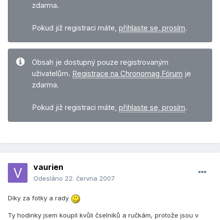
zdarma.
Pokud již registraci máte,
přihlaste se, prosím
.
Obsah je dostupný pouze registrovaným
uživatelům.
Registrace na Chronomag Fórum
je
zdarma.
Pokud již registraci máte,
přihlaste se, prosím
.
vaurien
Odesláno
22. června 2007
Díky za fotky a rady
Ty hodinky jsem koupil kvůli čselníků a ručkám, protože jsou v