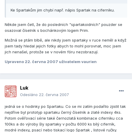
Ke Spartakům jim chybí např. nápis Spartak na ciferníku.
Někde jsem četl, že do posledních "spartakoidních" pouzder se
osazoval číselník s bochánkovým logem Prim.
Možná se ptám blbě, ale nikdy jsem spartaky v ruce neměl a když
jsem tady hledal jejich fotky abych to mohl porovnat, moc jsem
jich nenašel, protože se v novém fóru nezobrazují.
Upraveno
22. června 2007
uživatelem vaurien
Luk
Odesláno
22. června 2007
jedná se o hodinky po Spartaku. Co se mi zatím podařilo zjistit tak
nejdříve byl prototyp spartaku černý číselník a zlaté indexy 4ks.
Potom ověřovací série také černozlatá kombinace ciferníku cca
100ks a do výroby šly spartaky v počtu 6000 ks bílý ciferník,
modré indexy, psací nebo tiskací logo Spartak , listové ručky.