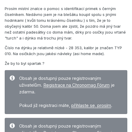
Prosím místní znalce o pomoc s identifikací primek s černým
číselníkem. Nedávno jsem je na blešáku koupil spolu s jinými
hodinkami ( kvůli tomu krásnému číselníku ) s tím, že je to
obyčejný kalibr 50. Doma jsem ale zjistil, že pozdro má jiný tvar
než ostatní padesátky co doma mám, dírky pro osičky jsou vrtané
"turch" a i dýnko má trochu jiný tvar.
Číslo na dýnku je relativně nízké - 28 353, kalibr je značen TYP
010. Na osičkách jsou jakési návleky (asi home made).
Že by to byl spartak ?
Obsah je dostupný pouze registrovaným
uživatelům.
Registrace na Chronomag Fórum
je
zdarma.
Pokud již registraci máte,
přihlaste se, prosím
.
Obsah je dostupný pouze registrovaným