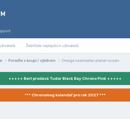
upport
uživatelé
Žebříček nejlepších uživatelů
se
Poraďte s koupí / výběrem
Omega seamaster planet ocean
+++++ Bert prodává Tudor Black Bay Chrono Pink +++++
*** Chronomag kalendář pro rok 2027 ***