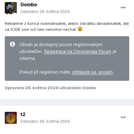
Gombo
Odesláno
28. května 2024
Reklamne z konca osemdesatek, alebo zaciatku devadesatek, ale
za 0,10€ som ich tam nemohol nechat
Obsah je dostupný pouze registrovaným
uživatelům.
Registrace na Chronomag Fórum
je
zdarma.
Pokud již registraci máte,
přihlaste se, prosím
.
Upraveno
28. května 2024
uživatelem Gombo
t2
Odesláno
28. května 2024