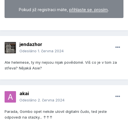
Pokud již registraci máte,
přihlaste se, prosím
.
jendazhor
Odesláno
1. června 2024
Ale helemese, ty my nejsou nijak povědomé. Víš co je v tom za
střeva? Nějaká Asie?
akai
Odesláno
2. června 2024
Parada, Gombo opet nekde ulovil digitalni čudo, ted jeste
odpovedi na otazky... ↑↑↑