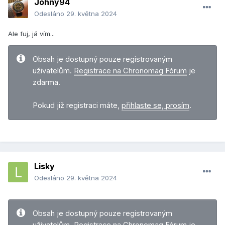
Johny94
Odesláno
29. května 2024
Ale fuj, já vím...
Obsah je dostupný pouze registrovaným
uživatelům.
Registrace na Chronomag Fórum
je
zdarma.
Pokud již registraci máte,
přihlaste se, prosím
.
Lisky
Odesláno
29. května 2024
Obsah je dostupný pouze registrovaným