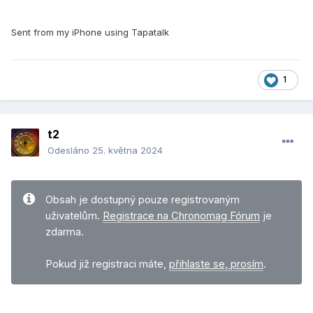
Sent from my iPhone using Tapatalk
1
t2
Odesláno
25. května 2024
Obsah je dostupný pouze registrovaným
uživatelům.
Registrace na Chronomag Fórum
je
zdarma.
Pokud již registraci máte,
přihlaste se, prosím
.