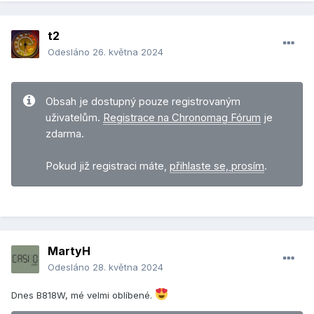
t2
Odesláno
26. května 2024
Obsah je dostupný pouze registrovaným
uživatelům.
Registrace na Chronomag Fórum
je
zdarma.
Pokud již registraci máte,
přihlaste se, prosím
.
MartyH
Odesláno
28. května 2024
Dnes B818W, mé velmi oblíbené.