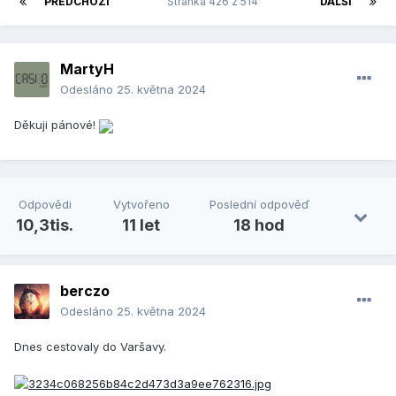
PŘEDCHOZÍ
Stránka 426 z 514
DALŠÍ
MartyH
Odesláno
25. května 2024
Děkuji pánové!
Odpovědi
Vytvořeno
Poslední odpověď
10,3tis.
11 let
18 hod
berczo
Odesláno
25. května 2024
Dnes cestovaly do Varšavy.