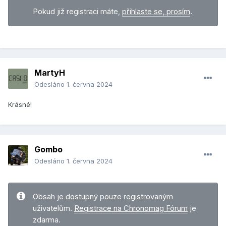
Pokud již registraci máte,
přihlaste se, prosím
.
MartyH
Odesláno
1. června 2024
Krásné!
Gombo
Odesláno
1. června 2024
Obsah je dostupný pouze registrovaným
uživatelům.
Registrace na Chronomag Fórum
je
zdarma.