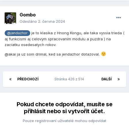
Gombo
Odesláno
2. června 2024
je to klasika z Hnong Kongu, ale taka vyssia trieda (
@jendazhor
aj funkcismi aj celovym spracovanim modulu a puzdra ) na
zaciatku osedesatych rokov.
@akai ja uz som drimal, ked sa jendazhor dotazoval.
PŘEDCHOZÍ
Stránka 426 z 514
DALŠÍ
Pokud chcete odpovídat, musíte se
přihlásit nebo si vytvořit účet.
Pouze registrovaní uživatelé mohou odpovídat