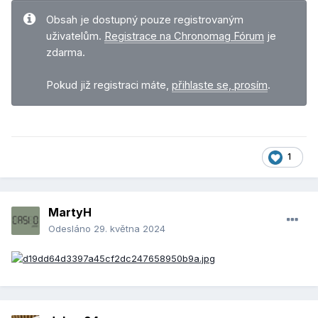
Obsah je dostupný pouze registrovaným
uživatelům.
Registrace na Chronomag Fórum
je
zdarma.
Pokud již registraci máte,
přihlaste se, prosím
.
1
MartyH
Odesláno
29. května 2024