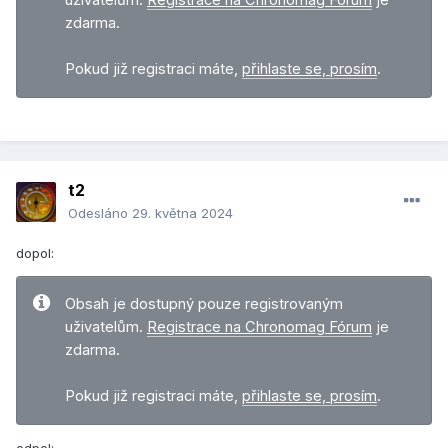
uživatelům.
Registrace na Chronomag Fórum
je
zdarma.
Pokud již registraci máte,
přihlaste se, prosím
.
t2
Odesláno
29. května 2024
dopol:
Obsah je dostupný pouze registrovaným
uživatelům.
Registrace na Chronomag Fórum
je
zdarma.
Pokud již registraci máte,
přihlaste se, prosím
.