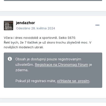
jendazhor
Odesláno
28. května 2024
Včera i dnes novodobě a sportovně. Seiko S670.
Řekl bych, že 7 tlačítek je už skoro trochu zbytečně moc. V
novějších modelech ubrali.
Obsah je dostupný pouze registrovaným
uživatelům.
Registrace na Chronomag Fórum
je
zdarma.
Pokud již registraci máte,
přihlaste se, prosím
.