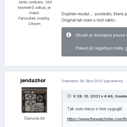
...tímto směrem, 200
kilometrů odtud, je
Vídeň.
Doplnim modul.... -posledni, ktere
Fanoušek značky:
Original tah mam u nich takto...
Citizen
Obsah je dostupný pouze 
Pokud již registraci máte,
jendazhor
Odesláno
26. října 2021
(upraveno)
V 26. 10. 2021 v 4:46,
Gomb
Tak som nieco o tom vyguglil
Členové_50
https://www.thewatchsite.com/t