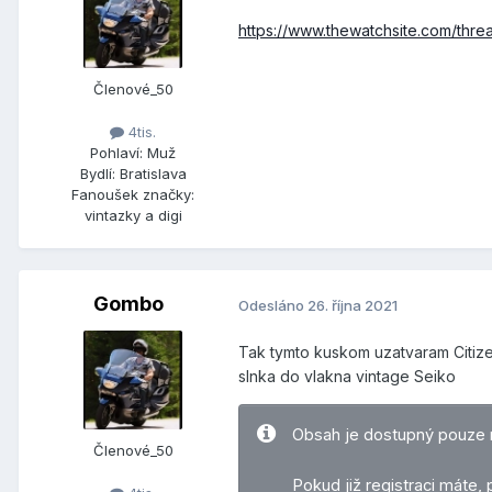
https://www.thewatchsite.com/thre
Členové_50
4tis.
Pohlaví:
Muž
Bydlí:
Bratislava
Fanoušek značky:
vintazky a digi
Gombo
Odesláno
26. října 2021
Tak tymto kuskom uzatvaram Citize
slnka do vlakna vintage Seiko
Obsah je dostupný pouze 
Členové_50
Pokud již registraci máte,