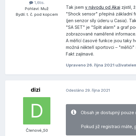
1,6tis.
Tak jsem
v návodu od Akai
zjistil
Pohlaví:
Muž
"Shock sensor" přepíná základní f
Bydlí:
t. č. pod kopcem
(jen senzor síly úderu u Casia). T
"SA SET" je "Split alarm" a graf p
zobrazované naměřené informace
A měřící časové funkce jsou taky 
možná někteří sportovci – "měřiči" 
Fakt zajímavé.
Upraveno
26. října 2021
uživatele
dizi
Odesláno
29. října 2021
Obsah je dostupný pouze 
Pokud již registraci máte,
Členové_50