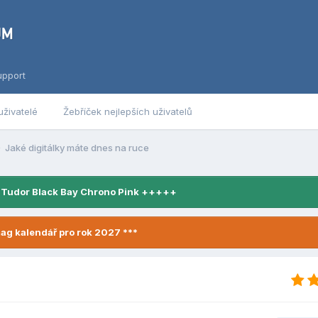
upport
uživatelé
Žebříček nejlepších uživatelů
Jaké digitálky máte dnes na ruce
 Tudor Black Bay Chrono Pink +++++
ag kalendář pro rok 2027 ***