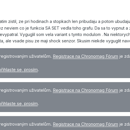
im zistil, ze pri hodinach a stopkach len pribudaju a potom ubudaju 
iez neviem co je funkcia SA SET vedla toho grafu. Da sa to vypnut a 
ypatral. Vyguglil som vela variant s tymto modulom . Na niektorych
sta, ale vsade pisu ze maji shock senzor. Skusim niekde vyguglit nav
registrovaným uživatelům.
Registrace na Chronomag Fórum
je zd
přihlaste se, prosím
.
registrovaným uživatelům.
Registrace na Chronomag Fórum
je zd
přihlaste se, prosím
.
registrovaným uživatelům.
Registrace na Chronomag Fórum
je zd