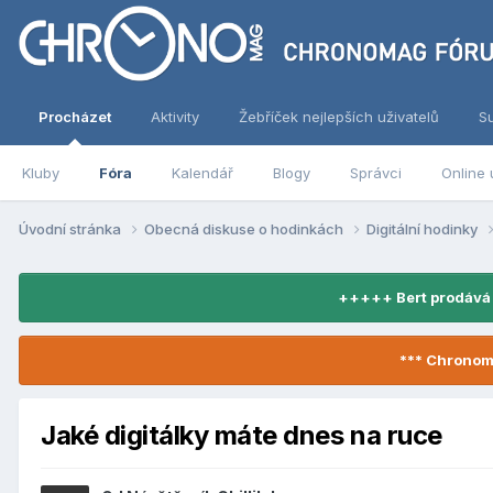
Procházet
Aktivity
Žebříček nejlepších uživatelů
S
Kluby
Fóra
Kalendář
Blogy
Správci
Online 
Úvodní stránka
Obecná diskuse o hodinkách
Digitální hodinky
+++++ Bert prodává
*** Chronom
Jaké digitálky máte dnes na ruce