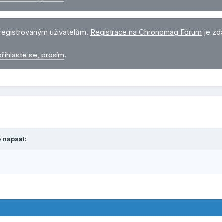
registrovaným uživatelům.
Registrace na Chronomag Fórum
je zd
přihlaste se, prosím
.
o
napsal: