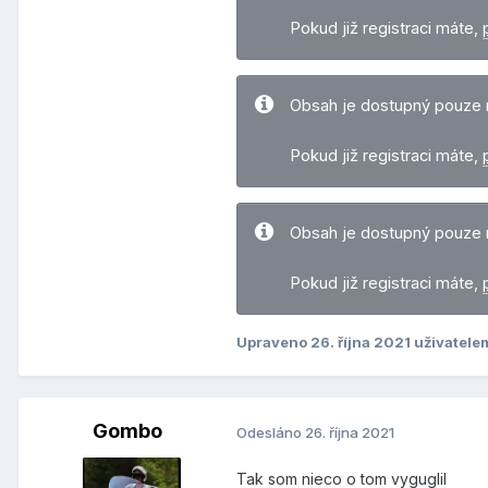
Pokud již registraci máte,
Obsah je dostupný pouze 
Pokud již registraci máte,
Obsah je dostupný pouze 
Pokud již registraci máte,
Upraveno
26. října 2021
uživatel
Gombo
Odesláno
26. října 2021
Tak som nieco o tom vyguglil