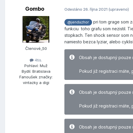
Gombo
Odesláno
26. října 2021
(upraveno)
pri tom grage som zat
@jendazhor
funkciu toho grafu som nezistil. T
stopkach. Ten shock sensor som nev
namiesto bezca lyziar, alebo cykli
Členové_50
Obsah je dostupný pouze 
4tis.
Pohlaví:
Muž
Pokud již registraci máte,
Bydlí:
Bratislava
Fanoušek značky:
vintazky a digi
Obsah je dostupný pouze 
Pokud již registraci máte,
Obsah je dostupný pouze 