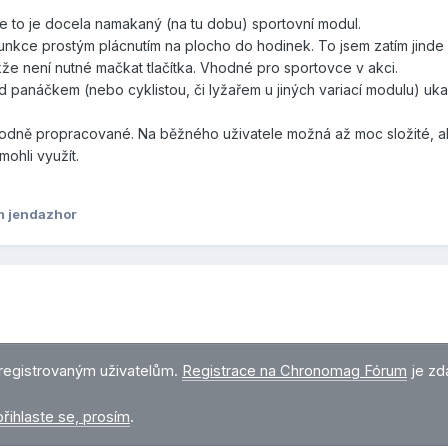
, že to je docela namakaný (na tu dobu) sportovní modul.
unkce prostým plácnutím na plocho do hodinek. To jsem zatím jinde 
akže není nutné mačkat tlačítka. Vhodné pro sportovce v akci.
od panáčkem (nebo cyklistou, či lyžařem u jiných variací modulu) uk
.
hodně propracované. Na běžného uživatele možná až moc složité, al
mohli využít.
m jendazhor
registrovaným uživatelům.
Registrace na Chronomag Fórum
je zd
přihlaste se, prosím
.