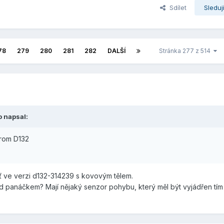
Sdílet
Sleduj
78
279
280
281
282
DALŠÍ
Stránka 277 z 514
o
napsal:
brom D132
šť ve verzi d132-314239 s kovovým tělem.
od panáčkem? Mají nějaký senzor pohybu, který měl být vyjádřen tí