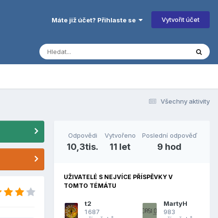
Vytvořit účet
Máte již účet? Přihlaste se
Všechny aktivity
Odpovědi
Vytvořeno
Poslední odpověď
10,3tis.
11 let
9 hod
UŽIVATELÉ S NEJVÍCE PŘÍSPĚVKY V
TOMTO TÉMÁTU
t2
MartyH
1 687
983