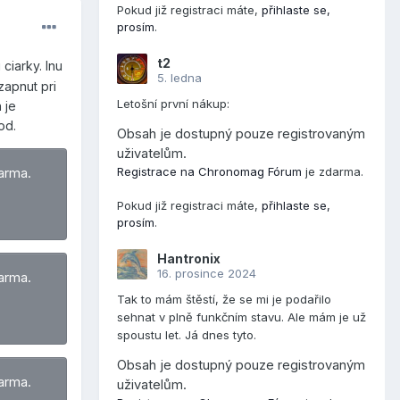
Pokud již registraci máte,
přihlaste se,
prosím
.
t2
ciarky. Inu
5. ledna
zapnut pri
Letošní první nákup:
 je
od.
Obsah je dostupný pouze registrovaným
uživatelům.
Registrace na Chronomag Fórum
je zdarma.
arma.
Pokud již registraci máte,
přihlaste se,
prosím
.
Hantronix
16. prosince 2024
arma.
Tak to mám štěstí, že se mi je podařilo
sehnat v plně funkčním stavu. Ale mám je už
spoustu let. Já dnes tyto.
Obsah je dostupný pouze registrovaným
arma.
uživatelům.