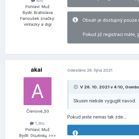
4tis.
Pohlaví:
Muž
Bydlí:
Bratislava
Fanoušek značky:
Obsah je dostupný pouze 
vintazky a digi
Pokud již registraci máte,
akai
Odesláno
26. října 2021
V 26. 10. 2021 v 4:10,
Gomb
Skusim niekde vyguglit navod.
Členové_50
Pokud jeste nemas tak zde....
1,3tis.
Pohlaví:
Muž
Bydlí:
0sʇɹɐʌɐ¡¡¡ >>>