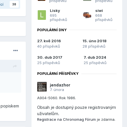
příspěvků
příspěvků
ící
38
Lisky
siwi
695
668
příspěvků
příspěvků
POPULÁRNÍ DNY
27. kvě 2016
15. úno 2018
40 příspěvků
28 příspěvků
30. dub 2017
7. dub 2024
25 příspěvků
25 příspěvků
POPULÁRNÍ PŘÍSPĚVKY
jendazhor
7. února
A904-5060. Rok 1986.
m popiskem
Obsah je dostupný pouze registrovaným
uživatelům.
Registrace na Chronomag Fórum
je zdarma.