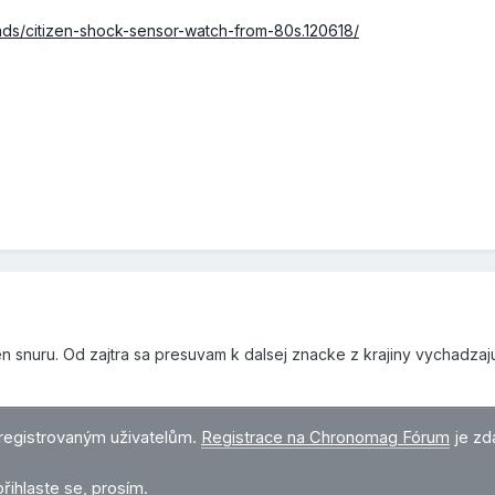
ads/citizen-shock-sensor-watch-from-80s.120618/
n snuru. Od zajtra sa presuvam k dalsej znacke z krajiny vychadza
registrovaným uživatelům.
Registrace na Chronomag Fórum
je zd
přihlaste se, prosím
.