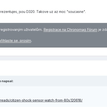
 prezentujes, jsou D320. Takove uz az moc "soucasne".
registrovaným uživatelům.
Registrace na Chronomag Fórum
je zd
přihlaste se, prosím
.
o
napsal:
hreads/citizen-shock-sensor-watch-from-80s.120618/