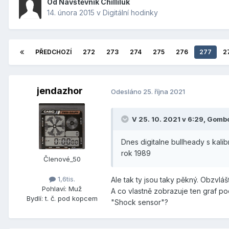
Od Návštěvník Chilliluk
14. února 2015
v
Digitální hodinky
PŘEDCHOZÍ
272
273
274
275
276
277
2
jendazhor
Odesláno
25. října 2021
V 25. 10. 2021 v 6:29,
Gomb
Dnes digitalne bullheady s kali
rok 1989
Členové_50
1,6tis.
Ale tak ty jsou taky pěkný. Obzvlá
Pohlaví:
Muž
A co vlastně zobrazuje ten graf p
Bydlí:
t. č. pod kopcem
"Shock sensor"?