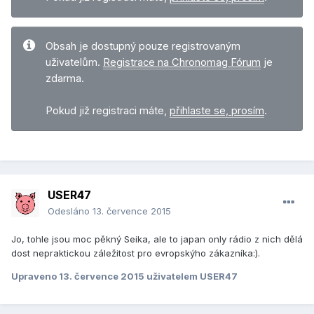
Obsah je dostupný pouze registrovaným
uživatelům.
Registrace na Chronomag Fórum
je
zdarma.
Pokud již registraci máte,
přihlaste se, prosím
.
USER47
Odesláno
13. července 2015
Jo, tohle jsou moc pěkný Seika, ale to japan only rádio z nich dělá
dost nepraktickou záležitost pro evropskýho zákazníka:).
Upraveno
13. července 2015
uživatelem USER47