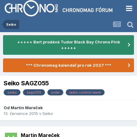
Seiko
+++++ Bert prodává Tudor Black Bay Chrono Pink
+++++
*** Chronomag kalendář pro rok 2027 ***
Seiko SAGZ055
seiko
sagz055
solar
radio control wave
Od
Martin Mareček
13. července 2015
v
Seiko
Martin Mareček