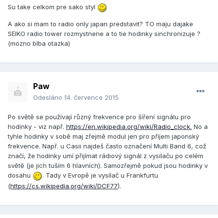
Su take celkom pre sako styl
A ako si mam to radio only japan predstavit? TO maju dajake
SEIKO radio tower rozmystnene a to tie hodinky sinchronizuje ?
(mozno blba otazka)
Paw
Odesláno
14. července 2015
Po světě se používají různý frekvence pro šíření signálu pro
hodinky - viz např.
https://en.wikipedia.org/wiki/Radio_clock.
No a
tyhle hodinky v sobě maj zřejmě modul jen pro příjem japonský
frekvence. Např. u Casii najdeš často označení Multi Band 6, což
značí, že hodinky umí přijímat rádiový signál z vysílaču po celém
světě (je jich tuším 6 hlavních). Samozřejmě pokud jsou hodinky v
dosahu
. Tady v Evropě je vysílač u Frankfurtu
(
https://cs.wikipedia.org/wiki/DCF77
).