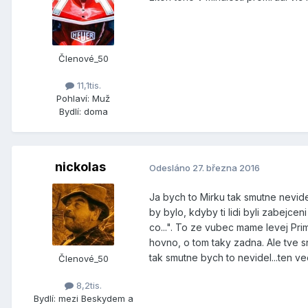
Členové_50
11,1tis.
Pohlaví:
Muž
Bydlí:
doma
nickolas
Odesláno
27. března 2016
Ja bych to Mirku tak smutne nevidel
by bylo, kdyby ti lidi byli zabejce
co...". To ze vubec mame levej Pri
hovno, o tom taky zadna. Ale tve s
tak smutne bych to nevidel...ten v
Členové_50
8,2tis.
Bydlí:
mezi Beskydem a