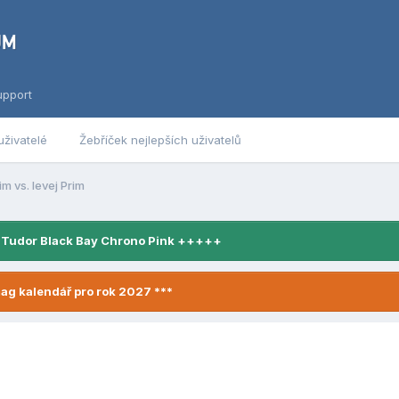
upport
uživatelé
Žebříček nejlepších uživatelů
im vs. levej Prim
 Tudor Black Bay Chrono Pink +++++
ag kalendář pro rok 2027 ***