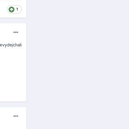
1
nevydejchali