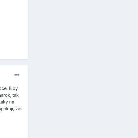
oce. Blby
narok, tak
taky na
pakuji, zas