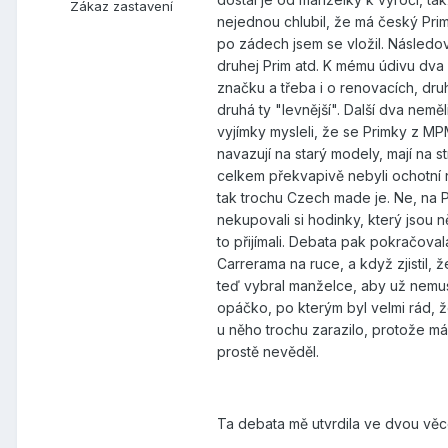
Zákaz zastavení
nejednou chlubil, že má český Prim
po zádech jsem se vložil. Následova
druhej Prim atd. K mému údivu dva z
značku a třeba i o renovacích, druh
druhá ty "levnější". Další dva neměl
vyjímky mysleli, že se Primky z MP
navazují na starý modely, mají na s
celkem překvapivě nebyli ochotní n
tak trochu Czech made je. Ne, na P
nekupovali si hodinky, který jsou n
to přijímali. Debata pak pokračoval
Carrerama na ruce, a když zjistil,
teď vybral manželce, aby už nemus
opáčko, po kterým byl velmi rád, ž
u něho trochu zarazilo, protože má 
prostě nevěděl.
Ta debata mě utvrdila ve dvou věc