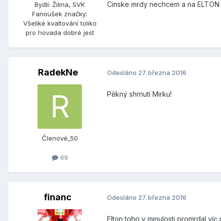
Cinske mrdy nechcem a na ELTON s
Bydlí:
Žilina, SVK
Fanoušek značky:
Všeliké kvaltování toliko
pro hovada dobré jest
RadekNe
Odesláno
27. března 2016
Pěkný shrnutí Mirku!
Členové_50
69
financ
Odesláno
27. března 2016
Elton toho v minulosti promrdal víc 