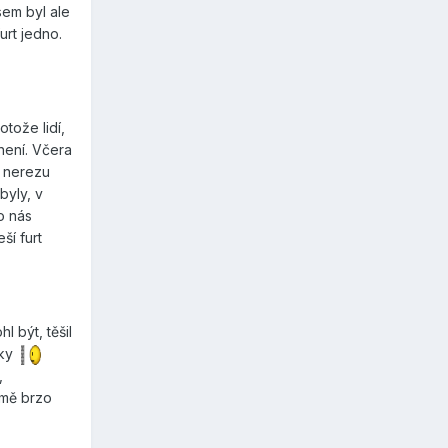
sem byl ale
rt jedno.
otože lidí,
 není. Včera
v nerezu
byly, v
o nás
ší furt
 být, těšil
imky
,
jmě brzo