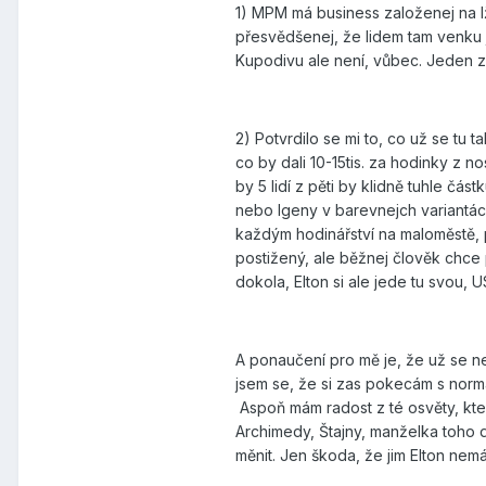
1) MPM má business založenej na lž
přesvědšenej, že lidem tam venku 
Kupodivu ale není, vůbec. Jeden z
2) Potvrdilo se mi to, co už se tu ta
co by dali 10-15tis. za hodinky z nos
by 5 lidí z pěti by klidně tuhle čá
nebo Igeny v barevnejch variantác
každým hodinářství na maloměstě, 
postižený, ale běžnej člověk chce p
dokola, Elton si ale jede tu svou,
A ponaučení pro mě je, že už se ne
jsem se, že si zas pokecám s norm
Aspoň mám radost z té osvěty, kte
Archimedy, Štajny, manželka toho da
měnit. Jen škoda, že jim Elton nemá