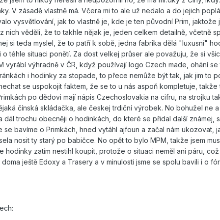
ky. V zásadě vlastně má. Včera mi to ale už nedalo a do jejich popl
lo vysvětlování, jak to vlastně je, kde je ten původní Prim, jaktože j
 nich věděli, že to takhle nějak je, jeden celkem detailně, včetně s
ej si teda myslel, že to patří k sobě, jedna fabrika dělá "luxusní" ho
i o téhle situaci ponětí. Za dost velkej průser ale považuju, že si vši
M vyrábí výhradně v ČR, když používají logo Czech made, ohání se t
tránkách i hodinky za stopade, to přece nemůže být tak, jak jim to p
echat se uspokojit faktem, že se to u nás aspoň kompletuje, takže 
rimkách po dědovi mají nápis Czechoslovakia na cifru, na strojku ta
ějaká čínská skládačka, ale českej trdiční výrobek. No bohužel ne a 
a dál trochu obecněji o hodinkách, do které se přidal další známej, 
 že se bavíme o Primkách, hned vytáhl ajfoun a začal nám ukozovat, 
ela nosit ty starý po babičce. No opět to bylo MPM, takže jsem mus
e hodinky zatím nestihl koupit, protože o situaci neměl ani páru, co
doma ještě Edoxy a Trasery a v minulosti jsme se spolu bavili i o fór
ech: