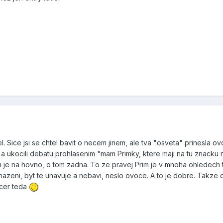
. Sice jsi se chtel bavit o necem jinem, ale tva "osveta" prinesla ov
ni a ukocili debatu prohlasenim "mam Primky, ktere maji na tu znacku 
m je na hovno, o tom zadna. To ze pravej Prim je v mnoha ohledech 
nazeni, byt te unavuje a nebavi, neslo ovoce. A to je dobre. Takze o
ecer teda