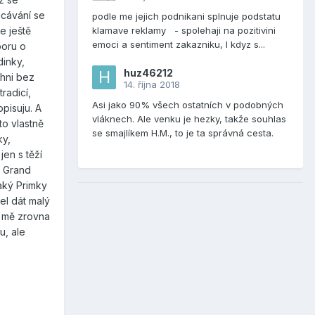
ácávání se
podle me jejich podnikani splnuje podstatu
klamave reklamy - spolehaji na pozitivini
e ještě
emoci a sentiment zakazniku, I kdyz s...
poru o
dinky,
huz46212
chni bez
14. října 2018
radicí,
Asi jako 90% všech ostatních v podobných
opisuju. A
vláknech. Ale venku je hezky, takže souhlas
to vlastně
se smajlíkem H.M., to je ta správná cesta.
ky,
jen s těží
s Grand
jaký Primky
el dát malý
ž mě zrovna
u, ale