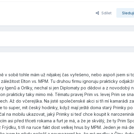
Sdílet
Sleduj
atně v sobě tohle mám už nějakej čas vyřešeno, nebo aspoň jsem si t
 záležitost Elton vs. MPM. Tu druhou firmu ignoruju prakticky odjakž
ky Igenů a Orlíky, nechal si jen Diplomaty po dědovi a z novodobý na
ton prakticky taky mimo mě. Tématu pravej Prim vs. levej Prim se sna
ech. Až do včerejška. Na jisté společenské akci si tři mí kamarádi za
je to super, mít český hodinky, když mají ještě doma starý Primky po 
čal na mobilu ukazovat, jaký Primky si teď chce koupit k narozeniná
 asi před třiceti rokama a furt je má, a že je skvělý, že ty Prim Spo
z Frýdku, ti tři na ruce fakt dost velkej hnus by MPM. Jeden je má de
že jsem to nikdy neřešil a neupozornil ho, že má mr.dky z Číny, ikdy