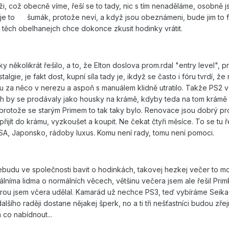
i, což obecně víme, řeší se to tady, nic s tím nenaděláme, osobně j
je to šumák, protože neví, a když jsou obeznámeni, bude jim to fu
 těch obelhanejch chce dokonce zkusit hodinky vrátit.
ky několikrát řešilo, a to, že Elton doslova prom.rdal "entry level", pr
talgie, je fakt dost, kupní síla tady je, ikdyž se často i fóru tvrdí, že
stku za něco v nerezu a aspoň s manuálem klidně utratilo. Takže PS2 
h by se prodávaly jako housky na krámě, kdyby teda na tom krámě 
protože se starým Primem to tak taky bylo. Renovace jsou dobrý pr
řijít do krámu, vyzkoušet a koupit. Ne čekat čtyři měsíce. To se tu ře
 USA, Japonsko, rádoby luxus. Komu není rady, tomu není pomoci.
budu ve společnosti bavit o hodinkách, takovej hezkej večer to mohl
álníma lidma o normálních věcech, většinu večera jsem ale řešil Pr
rou jsem včera udělal. Kamarád už nechce PS3, teď vybíráme Seika
lšího raději dostane nějakej šperk, no a ti tři nešťastníci budou zře
 co nabídnout...