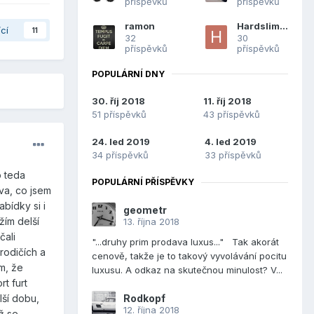
příspěvků
příspěvků
ramon
Hardslimer
ící
11
32
30
příspěvků
příspěvků
POPULÁRNÍ DNY
30. říj 2018
11. říj 2018
51 příspěvků
43 příspěvků
24. led 2019
4. led 2019
34 příspěvků
33 příspěvků
o teda
POPULÁRNÍ PŘÍSPĚVKY
iva, co jsem
bídky si i
geometr
žím delší
13. října 2018
čali
"...druhy prim prodava luxus..." Tak akorát
rodičích a
cenově, takže je to takový vyvolávání pocitu
m, že
luxusu. A odkaz na skutečnou minulost? V...
rt furt
Rodkopf
lší dobu,
12. října 2018
ž se