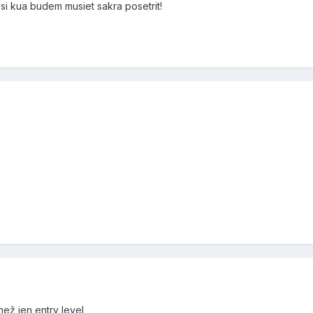
i kua budem musiet sakra posetrit!
než jen entry level