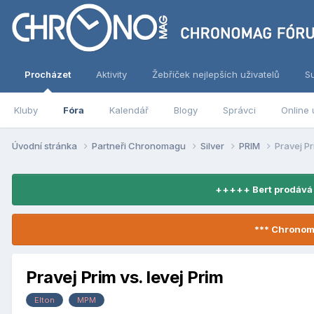
Procházet
Aktivity
Žebříček nejlepších uživatelů
S
Kluby
Fóra
Kalendář
Blogy
Správci
Online 
Úvodní stránka
Partneři Chronomagu
Silver
PRIM
Pravej Pr
+++++ Bert prodává
*** Chronom
Pravej Prim vs. levej Prim
Elton
MPM