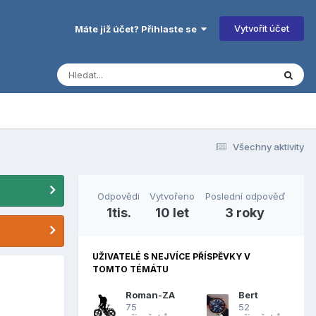
Vytvořit účet
Máte již účet? Přihlaste se
Všechny aktivity
Odpovědi
Vytvořeno
Poslední odpověď
1tis.
10 let
3 roky
UŽIVATELÉ S NEJVÍCE PŘÍSPĚVKY V
TOMTO TÉMÁTU
Roman-ZA
Bert
75
52