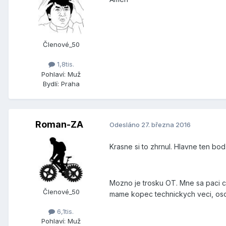
Členové_50
1,8tis.
Pohlaví:
Muž
Bydlí:
Praha
Roman-ZA
Odesláno
27. března 2016
Krasne si to zhrnul. Hlavne ten bod
Mozno je trosku OT. Mne sa paci ce
Členové_50
mame kopec technickych veci, oso
6,1tis.
Pohlaví:
Muž