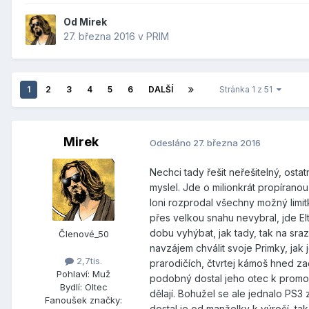
Od
Mirek
27. března 2016
v
PRIM
1
2
3
4
5
6
DALŠÍ
Stránka 1 z 51
Mirek
Odesláno
27. března 2016
Nechci tady řešit neřešitelný, ost
myslel. Jde o milionkrát propíranou
loni rozprodal všechny možný limit
přes velkou snahu nevybral, jde El
dobu vyhýbat, jak tady, tak na sraz
Členové_50
navzájem chválit svoje Primky, jak 
2,7tis.
prarodičích, čtvrtej kámoš hned za
Pohlaví:
Muž
podobný dostal jeho otec k promocím
Bydlí:
Oltec
dělají. Bohužel se ale jednalo PS3 
Fanoušek značky:
dostal je od manželky k výročí, tak