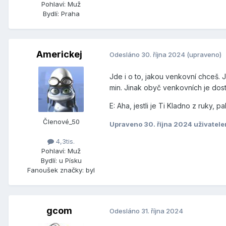
Pohlaví:
Muž
Bydlí:
Praha
Americkej
Odesláno
30. října 2024
(upraveno)
Jde i o to, jakou venkovní chceš. Je
min. Jinak obyč venkovních je dos
E: Aha, jestli je Ti Kladno z ruky, p
Členové_50
Upraveno
30. října 2024
uživatel
4,3tis.
Pohlaví:
Muž
Bydlí:
u Písku
Fanoušek značky:
byl
gcom
Odesláno
31. října 2024