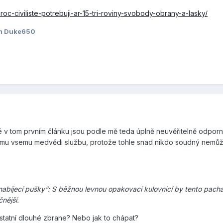
roc-civiliste-potrebuji-ar-15-tri-roviny-svobody-obrany-a-lasky/
em Duke650
 v tom prvním článku jsou podle mě teda úplně neuvěřitelně odporn
 tomu vsemu medvědi službu, protože tohle snad nikdo soudný nemů
bíjecí pušky“: S běžnou levnou opakovací kulovnicí by tento pacha
ější.
 ostatní dlouhé zbrane? Nebo jak to chápat?