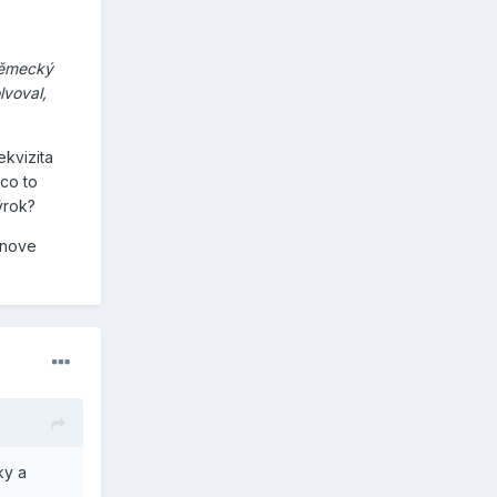
německý
lvoval,
ekvizita
 co to
ýrok?
anove
ky a