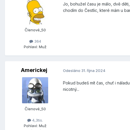
Jo, bohužel času je málo, dvě děti
chodím do Čestlic, které mám u bará
Členové_50
364
Pohlaví:
Muž
Americkej
Odesláno
31. října 2024
Pokud budeš mít čas, chuť i náladu
nicotný...
Členové_50
4,3tis.
Pohlaví:
Muž