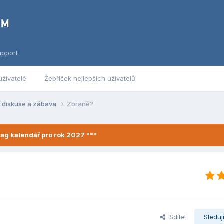
upport
uživatelé
Žebříček nejlepších uživatelů
í diskuse a zábava
Zbraně?
ag kalendář pro rok 2027 ***
Sdílet
Sleduj