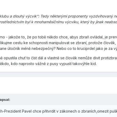
 klubu a dlouhý výcvik“: Tedy některými proponenty vyzdvihovaný 
ostřednictvím byl k mnohaměsíčnímu výcviku, který by jinak neabso
blivno - jakože to, že po tobě někdo chce, abys zbraň ovládal, je prer
likujme cestu ke schopnosti manipulovat se zbraní, protože člověk,
stane útočník méně nebezpečný? Nebo co to kruciprdel jako je za v
 opustila chuť to číst dál a vlastně se člověk nemůže divit protizbr
ěkdo, kdo naprosto vážně z pusy vypustí takovýhle kid.
apsal:
h-Prezident Pavel chce přitvrdit v zákonech o zbraních,omezit puš