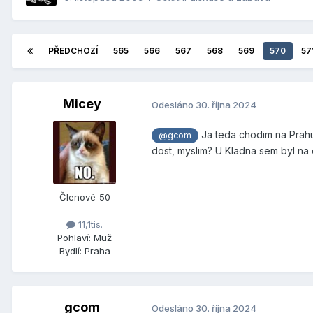
PŘEDCHOZÍ
565
566
567
568
569
570
57
Micey
Odesláno
30. října 2024
Ja teda chodim na Prahu-
@gcom
dost, myslim? U Kladna sem byl na 
Členové_50
11,1tis.
Pohlaví:
Muž
Bydlí:
Praha
gcom
Odesláno
30. října 2024