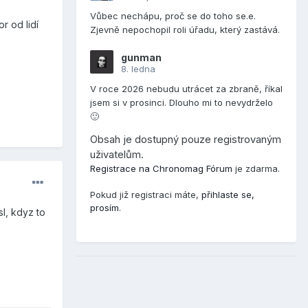
Vůbec nechápu, proč se do toho se.e.
r od lidí
Zjevně nepochopil roli úřadu, který zastává.
gunman
8. ledna
V roce 2026 nebudu utrácet za zbraně, říkal
jsem si v prosinci. Dlouho mi to nevydrželo
🙂
Obsah je dostupný pouze registrovaným
uživatelům.
Registrace na Chronomag Fórum
je zdarma.
Pokud již registraci máte,
přihlaste se,
prosím
.
l, kdyz to