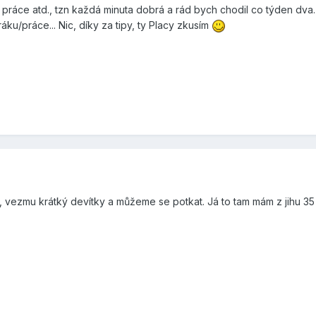
, práce atd., tzn každá minuta dobrá a rád bych chodil co týden dva.
ku/práce... Nic, díky za tipy, ty Placy zkusím
, vezmu krátký devítky a můžeme se potkat. Já to tam mám z jihu 35