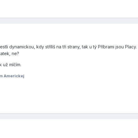
stli dynamickou, kdy střílíš na tři strany, tak u tý Příbrami jsou Placy
tatek, ne?
ak už mlčím.
em Americkej