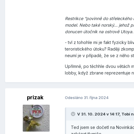
Restrikce “povinně do střeleckého
model. Nebo také norský… jehož pr
donucen útočník na ostrově Utoya.
- tvl z tohohle mi je fakt fyzicky 
teroristického útoku? Raději zkomp
neumí je v případě, že se z něho 
Upřímně, po těchhle dvou větách mě
lobby, když zbrane reprezentuje n
prizak
Odesláno
31. října 2024
V 31. 10. 2024 v 14:17,
Tobi
n
Ted jsem se dočetl na Novinkác
zakázat tlumiče.