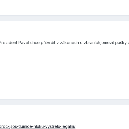
rezident Pavel chce přitvrdit v zákonech o zbraních,omezit pušky 
roc-jsou-tlumice-hluku-vystrelu-legalni/