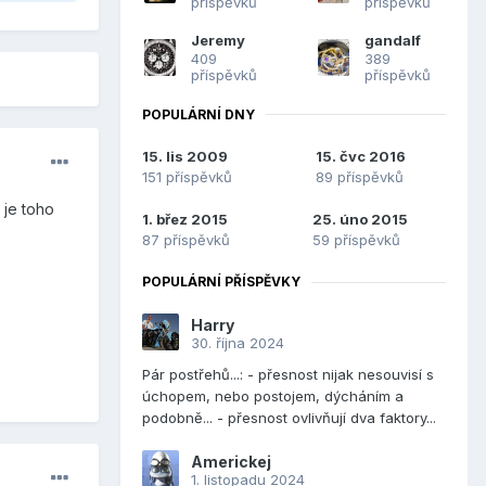
příspěvků
příspěvků
Jeremy
gandalf
409
389
příspěvků
příspěvků
POPULÁRNÍ DNY
15. lis 2009
15. čvc 2016
151 příspěvků
89 příspěvků
 je toho
1. břez 2015
25. úno 2015
87 příspěvků
59 příspěvků
POPULÁRNÍ PŘÍSPĚVKY
Harry
30. října 2024
Pár postřehů...: - přesnost nijak nesouvisí s
úchopem, nebo postojem, dýcháním a
podobně... - přesnost ovlivňují dva faktory...
Americkej
1. listopadu 2024