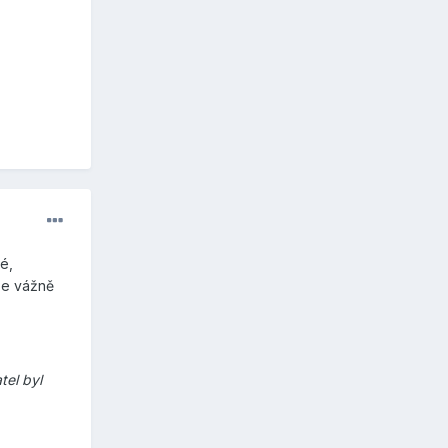
é,
že vážně
tel byl