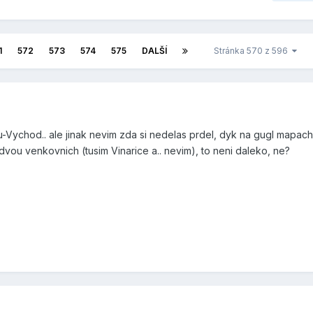
1
572
573
574
575
DALŠÍ
Stránka 570 z 596
Vychod.. ale jinak nevim zda si nedelas prdel, dyk na gugl mapach
dvou venkovnich (tusim Vinarice a.. nevim), to neni daleko, ne?