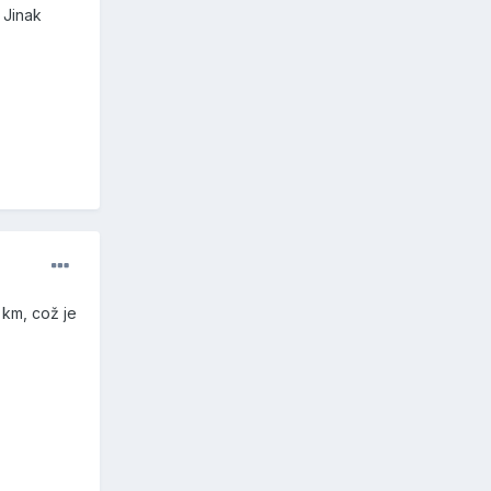
 Jinak
 km, což je