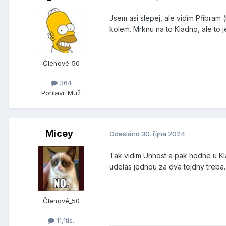
Jsem asi slepej, ale vidím Příbram 
kolem. Mrknu na to Kladno, ale to j
Členové_50
364
Pohlaví:
Muž
Micey
Odesláno
30. října 2024
Tak vidim Unhost a pak hodne u Kla
udelas jednou za dva tejdny treba.
Členové_50
11,1tis.