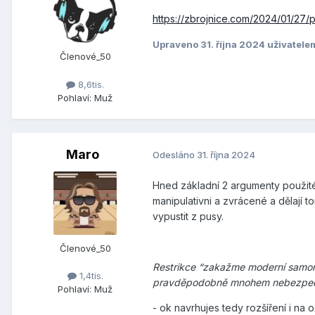
https://zbrojnice.com/2024/01/27/p
Upraveno
31. října 2024
uživatel
Členové_50
8,6tis.
Pohlaví:
Muž
Maro
Odesláno
31. října 2024
Hned základní 2 argumenty použité
manipulativni a zvrácené a dělají
vypustit z pusy.
Členové_50
Restrikce “zakažme moderní samona
1,4tis.
pravděpodobně mnohem nebezpečn
Pohlaví:
Muž
- ok navrhujes tedy rozšíření i na