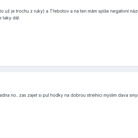
(to už je trochu z ruky) a Třebotov a na ten mám spíše negativní názo
e taky dál.
dna no.. zas zajet si pul hodky na dobrou strelnici myslim dava smys