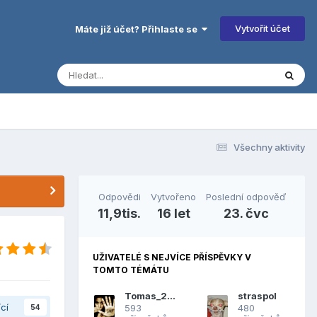
Vytvořit účet
Máte již účet? Přihlaste se
Všechny aktivity
Odpovědi
Vytvořeno
Poslední odpověď
11,9tis.
16 let
23. čvc
UŽIVATELÉ S NEJVÍCE PŘÍSPĚVKY V
TOMTO TÉMÁTU
Tomas_2002
straspol
ící
593
480
54