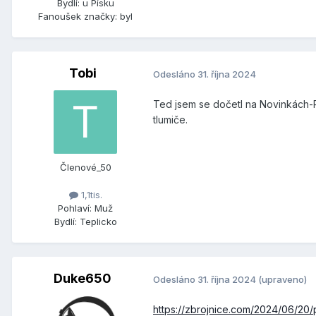
Bydlí:
u Písku
Fanoušek značky:
byl
Tobi
Odesláno
31. října 2024
Ted jsem se dočetl na Novinkách-P
tlumiče.
Členové_50
1,1tis.
Pohlaví:
Muž
Bydlí:
Teplicko
Duke650
Odesláno
31. října 2024
(upraveno)
https://zbrojnice.com/2024/06/20/p