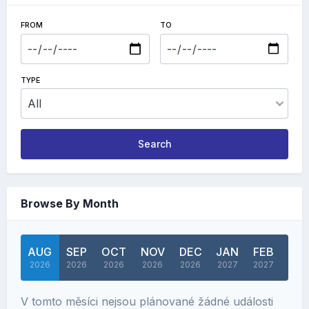
FROM
TO
TYPE
Search
Browse By Month
AUG
SEP
OCT
NOV
DEC
JAN
FEB
MA
2026
2026
2026
2026
2026
2027
2027
202
V tomto měsíci nejsou plánované žádné události