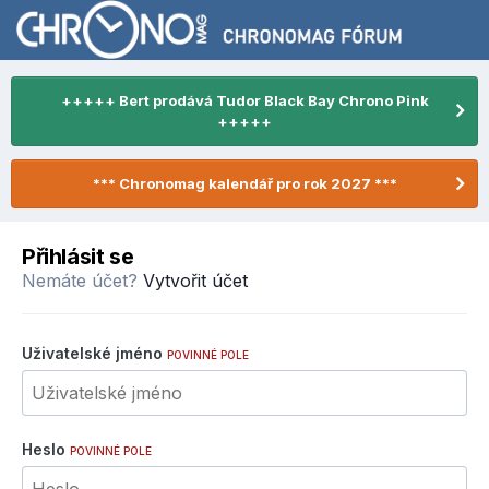
+++++ Bert prodává Tudor Black Bay Chrono Pink
+++++
*** Chronomag kalendář pro rok 2027 ***
Přihlásit se
Nemáte účet?
Vytvořit účet
Uživatelské jméno
POVINNÉ POLE
Heslo
POVINNÉ POLE