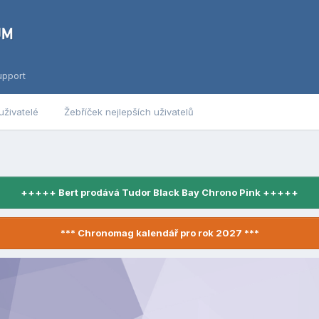
upport
uživatelé
Žebříček nejlepších uživatelů
+++++ Bert prodává Tudor Black Bay Chrono Pink +++++
*** Chronomag kalendář pro rok 2027 ***