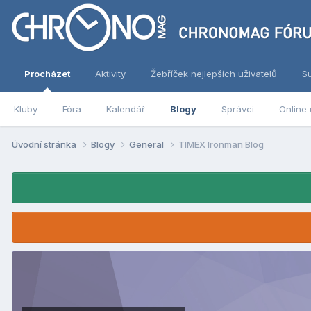
Procházet
Aktivity
Žebříček nejlepších uživatelů
S
Kluby
Fóra
Kalendář
Blogy
Správci
Online 
Úvodní stránka
Blogy
General
TIMEX Ironman Blog