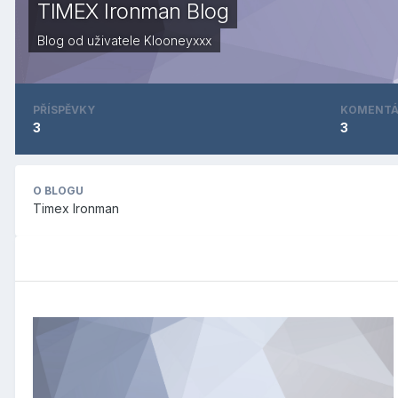
TIMEX Ironman Blog
Blog od uživatele
Klooneyxxx
PŘÍSPĚVKY
KOMENTÁ
3
3
O BLOGU
Timex Ironman