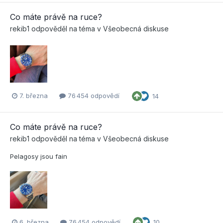
Co máte právě na ruce?
rekib1
odpověděl na téma v
Všeobecná diskuse
7. března
76 454 odpovědí
14
Co máte právě na ruce?
rekib1
odpověděl na téma v
Všeobecná diskuse
Pelagosy jsou fain
6. března
76 454 odpovědí
10