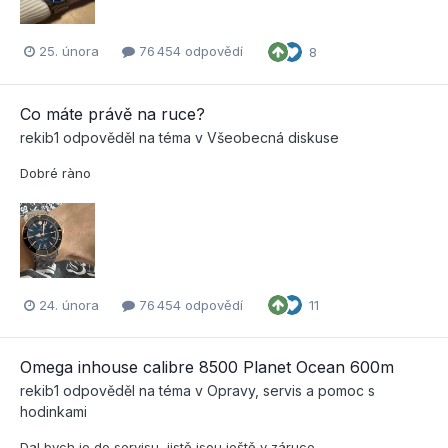
25. února
76 454 odpovědí
8
Co máte právě na ruce?
rekib1
odpověděl na téma v
Všeobecná diskuse
Dobré ràno
24. února
76 454 odpovědí
11
Omega inhouse calibre 8500 Planet Ocean 600m
rekib1
odpověděl na téma v
Opravy, servis a pomoc s
hodinkami
Dal bych je do servisu, jistě jsou ještě v záruce..