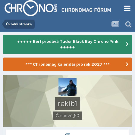
Úvodní stránka
+++++ Bert prodává Tudor Black Bay Chrono Pink
+++++
*** Chronomag kalendář pro rok 2027 ***
rekib1
Členové_50