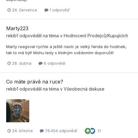
29. července
1 odpověď
Marty223
rekib1
odpověděl na téma v
Hodnocení Prodejců/Kupujících
Marty reagoval rychle a ještě navíc je velký fanda do hodinek,
tak to má být! Mohu tedy s klidným svědomím doporučit!
28. dubna
6 odpovědí
Co máte právě na ruce?
rekib1
odpověděl na téma v
Všeobecná diskuse
24. března
76 454 odpovědí
17