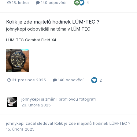
18. ledna
140 odpovědí
4
Kolik je zde majitelů hodinek LÜM-TEC ?
johnykepi
odpověděl na téma v
LÜM-TEC
LÜM-TEC Combat Field X4
31. prosince 2025
140 odpovědí
2
johnykepi
si změnil profilovou fotografii
23. února 2025
johnykepi
začal sledovat
Kolik je zde majitelů hodinek LÜM-TEC ?
15. února 2025