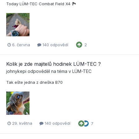
Today LÜM-TEC Combat Field X4 🏞
6. června
140 odpovědí
2
Kolik je zde majitelů hodinek LÜM-TEC ?
johnykepi
odpověděl na téma v
LÜM-TEC
Tak ešte jedna z dneška B70
29. května
140 odpovědí
7