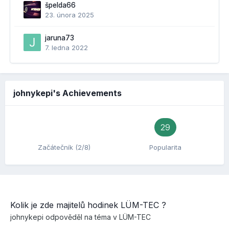
špelda66
23. února 2025
jaruna73
7. ledna 2022
johnykepi's Achievements
29
Začátečník (2/8)
Popularita
Kolik je zde majitelů hodinek LÜM-TEC ?
johnykepi
odpověděl na téma v
LÜM-TEC