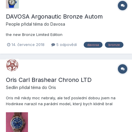
DAVOSA Argonautic Bronze Autom
People
přidal téma do
Davosa
the new Bronze Limited Edition
14. července 2018
5 odpovědí
davosa
bronze
Oris Carl Brashear Chrono LTD
Sedlin
přidal téma do
Oris
Oris mě nikdy moc nebraly, ale teď poslední dobou jsem na
Hodinkee narazil na parádní model, který bych klidně bral
Dokonce bych asi přehlídnul i to, že nemám rád kulatý indexy a
tyhle je zrovna mají. zdroj:
https://www.hodinkee.com/articles/oris-carl-brashear-
chronograph-limited-edition-introd...