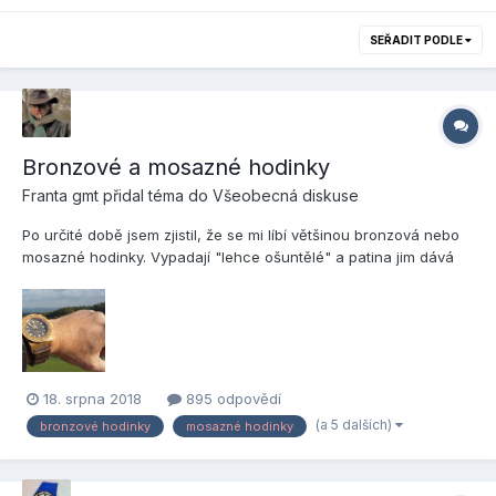
SEŘADIT PODLE
Bronzové a mosazné hodinky
Franta gmt
přidal téma do
Všeobecná diskuse
Po určité době jsem zjistil, že se mi líbí většinou bronzová nebo
mosazné hodinky. Vypadají "lehce ošuntělé" a patina jim dává
nádech starobylosti. Často se dostanu do tropických oblastech (
Afrika nebo Jižní Amerika ) a bronzové nebo mosazné hodinky
jsou ideální. Pokud jsi "fanda" bronzu nebo mosa...
18. srpna 2018
895 odpovědí
(a 5 dalších)
bronzové hodinky
mosazné hodinky