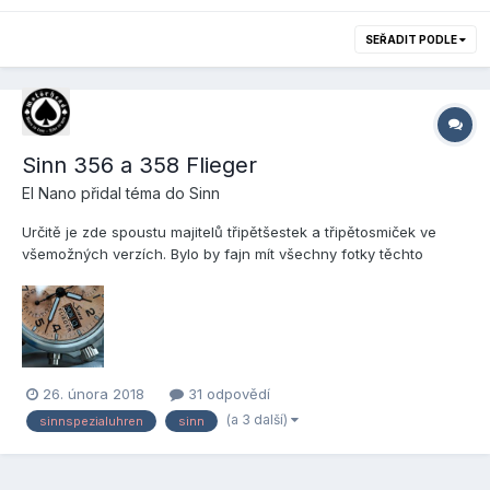
SEŘADIT PODLE
Sinn 356 a 358 Flieger
El Nano
přidal téma do
Sinn
Určitě je zde spoustu majitelů třipětšestek a třipětosmiček ve
všemožných verzích. Bylo by fajn mít všechny fotky těchto
klasických pilotních chronografů pěkně pohromadě. A protože je
dneska pondělí, tak vykopávám a to rovnou s makrem méně
běžných 356 Flieger II s měděným číselníkem s úžasným gilošo...
26. února 2018
31 odpovědí
(a 3 další)
sinnspezialuhren
sinn