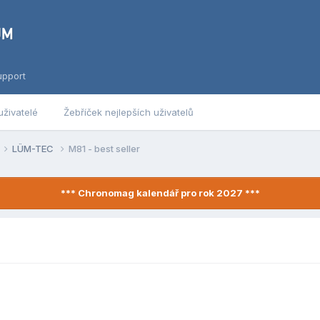
upport
uživatelé
Žebříček nejlepších uživatelů
LÜM-TEC
M81 - best seller
*** Chronomag kalendář pro rok 2027 ***