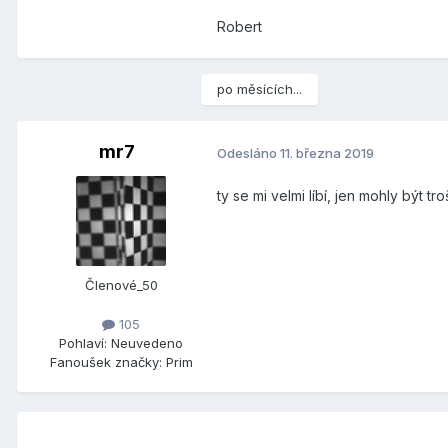
Robert
po měsících...
mr7
Odesláno
11. března 2019
ty se mi velmi líbí, jen mohly být tr
Členové_50
105
Pohlaví:
Neuvedeno
Fanoušek značky:
Prim