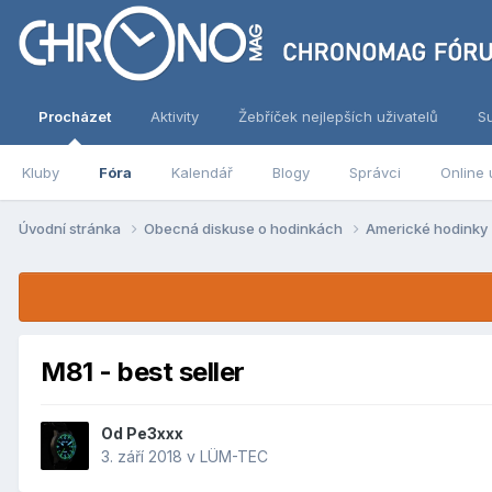
Procházet
Aktivity
Žebříček nejlepších uživatelů
S
Kluby
Fóra
Kalendář
Blogy
Správci
Online 
Úvodní stránka
Obecná diskuse o hodinkách
Americké hodinky
M81 - best seller
Od
Pe3xxx
3. září 2018
v
LÜM-TEC