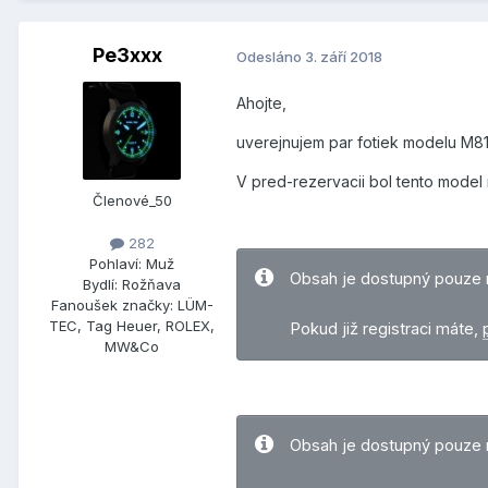
Pe3xxx
Odesláno
3. září 2018
Ahojte,
uverejnujem par fotiek modelu M8
V pred-rezervacii bol tento model n
Členové_50
282
Pohlaví:
Muž
Obsah je dostupný pouze 
Bydlí:
Rožňava
Fanoušek značky:
LÜM-
TEC, Tag Heuer, ROLEX,
Pokud již registraci máte,
MW&Co
Obsah je dostupný pouze 