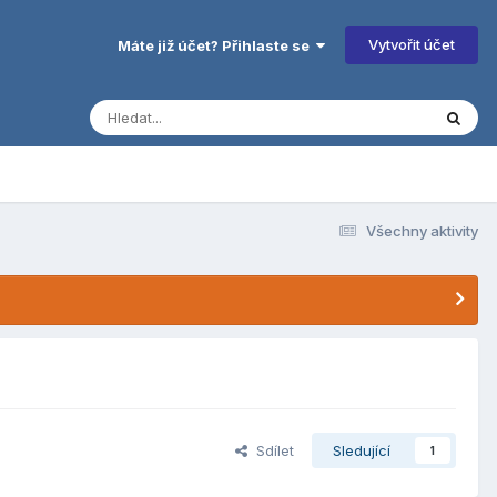
Vytvořit účet
Máte již účet? Přihlaste se
Všechny aktivity
Sdílet
Sledující
1