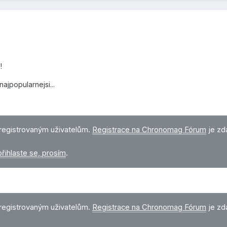
1!
ajpopularnejsi...
registrovaným uživatelům.
Registrace na Chronomag Fórum
je zd
přihlaste se, prosím
.
registrovaným uživatelům.
Registrace na Chronomag Fórum
je zd