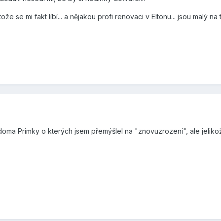
tože se mi fakt líbí... a nějakou profi renovaci v Eltonu... jsou malý n
ma Primky o kterých jsem přemýšlel na "znovuzrození", ale jelikož b