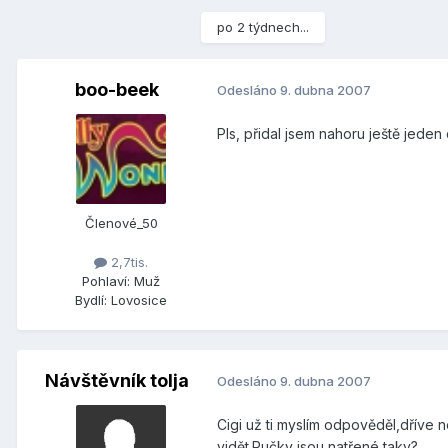
po 2 týdnech...
boo-beek
Odesláno
9. dubna 2007
Pls, přidal jsem nahoru ještě jede
Členové_50
2,7tis.
Pohlaví:
Muž
Bydlí:
Lovosice
Návštěvník tolja
Odesláno
9. dubna 2007
Cigi už ti myslím odpověděl,dříve 
vidět.Ručky jsou natřené taky?