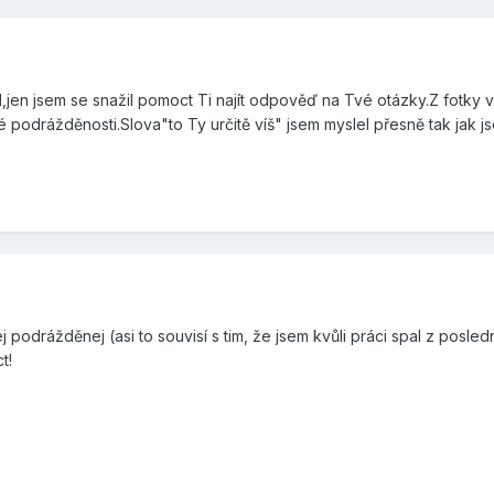
,jen jsem se snažil pomoct Ti najít odpověď na Tvé otázky.Z fotky 
 podrážděnosti.Slova"to Ty určitě víš" jsem myslel přesně tak jak js
odrážděnej (asi to souvisí s tim, že jsem kvůli práci spal z posledníc
t!