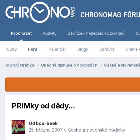
Procházet
Aktivity
Žebříček nejlepších uživatelů
S
Kluby
Fóra
Kalendář
Blogy
Správci
Online 
Úvodní stránka
Obecná diskuse o hodinkách
České a slovensk
PRIMky od dědy...
Od
boo-beek
25. března 2007
v
České a slovenské hodinky