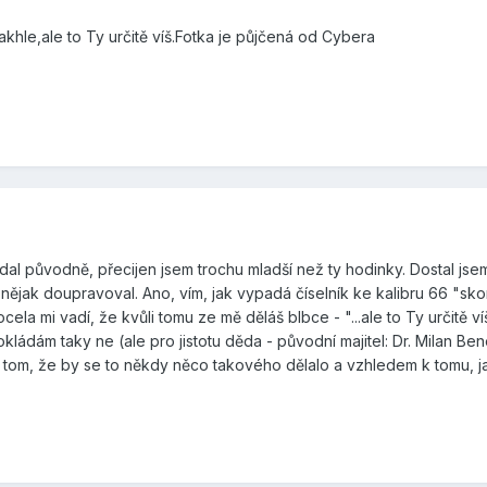
akhle,ale to Ty určitě víš.Fotka je půjčená od Cybera
adal původně, přecijen jsem trochu mladší než ty hodinky. Dostal jsem
 nějak doupravoval. Ano, vím, jak vypadá číselník ke kalibru 66 "sko
ocela mi vadí, že kvůli tomu ze mě děláš blbce - "...ale to Ty určitě
ládám taky ne (ale pro jistotu děda - původní majitel: Dr. Milan Bene
tom, že by se to někdy něco takového dělalo a vzhledem k tomu, jak