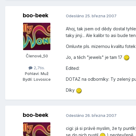
boo-beek
Odesláno
25. března 2007
Ahoj, tak jsem od dědy dostal tyhle
taky jiný... Ale kalibr to asi bude te
Omluvte pls. mizernou kvalitu fotek
Členové_50
Jo, a těch "jewels" je tam 17
2,7tis.
Edited:
Pohlaví:
Muž
DOTAZ na odborníky: Ty zelený pu
Bydlí:
Lovosice
Díky
boo-beek
Odesláno
26. března 2007
cigi: já si právě myslim, že ty pun
se do nich pustil
) neotevřeně, d