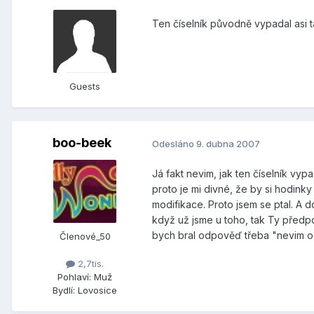
Ten číselník původně vypadal asi t
Guests
boo-beek
Odesláno
9. dubna 2007
Já fakt nevim, jak ten číselník vyp
proto je mi divné, že by si hodinky
modifikace. Proto jsem se ptal. A d
když už jsme u toho, tak Ty předpok
bych bral odpověď třeba "nevim o 
Členové_50
2,7tis.
Pohlaví:
Muž
Bydlí:
Lovosice