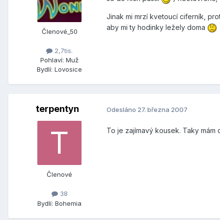
Jinak mi mrzí kvetoucí ciferník, pro
aby mi ty hodinky ležely doma
Členové_50
2,7tis.
Pohlaví:
Muž
Bydlí:
Lovosice
terpentyn
Odesláno
27. března 2007
To je zajímavý kousek. Taky mám do
Členové
38
Bydlí:
Bohemia