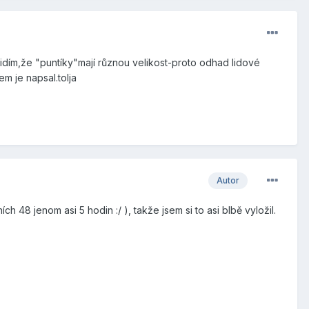
vidím,že "puntíky"mají různou velikost-proto odhad lidové
em je napsal.tolja
Autor
h 48 jenom asi 5 hodin :/ ), takže jsem si to asi blbě vyložil.