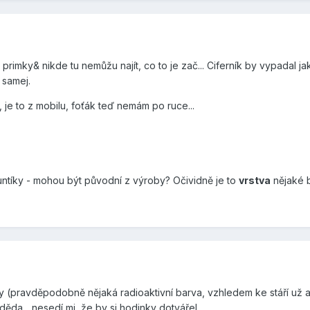
 primky& nikde tu nemůžu najít, co to je zač... Ciferník by vypadal j
n samej.
, je to z mobilu, foťák teď nemám po ruce...
ntíky - mohou být původní z výroby? Očividně je to
vrstva
nějaké ba
tíky (pravděpodobně nějaká radioaktivní barva, vzhledem ke stáří už a
ěda... nesedí mi, že by si hodinky dotvářel...