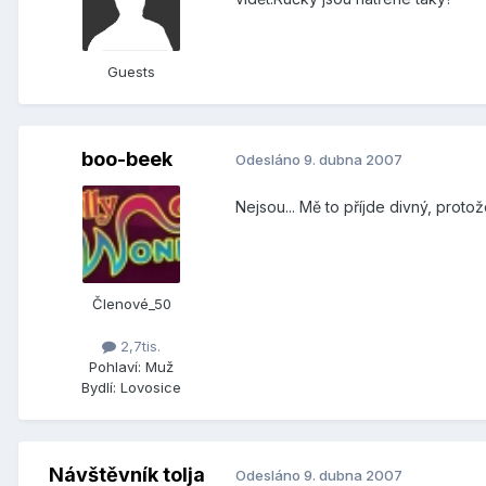
Guests
boo-beek
Odesláno
9. dubna 2007
Nejsou... Mě to příjde divný, protož
Členové_50
2,7tis.
Pohlaví:
Muž
Bydlí:
Lovosice
Návštěvník tolja
Odesláno
9. dubna 2007