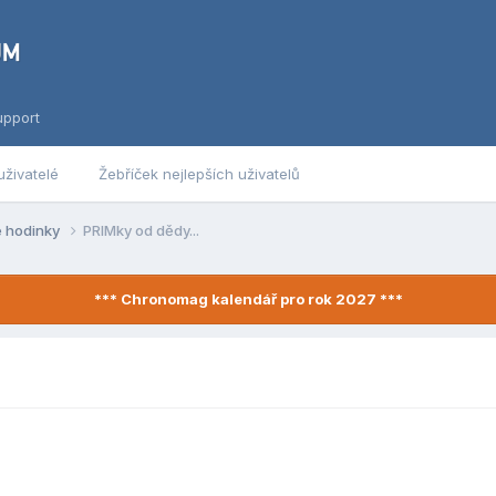
upport
uživatelé
Žebříček nejlepších uživatelů
é hodinky
PRIMky od dědy...
*** Chronomag kalendář pro rok 2027 ***