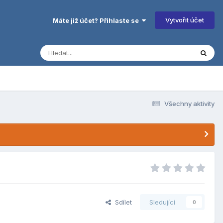
Vytvořit účet
Máte již účet? Přihlaste se
Všechny aktivity
Sdílet
Sledující
0