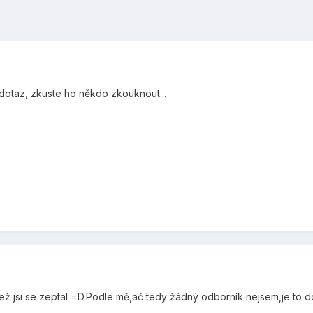
n dotaz, zkuste ho někdo zkouknout...
než jsi se zeptal =D.Podle mě,ač tedy žádný odborník nejsem,je to d