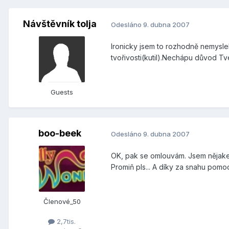
Návštěvník tolja
Odesláno
9. dubna 2007
Ironicky jsem to rozhodně nemyslel
tvořivosti(kutil).Nechápu důvod Tvé
Guests
boo-beek
Odesláno
9. dubna 2007
OK, pak se omlouvám. Jsem nějakej p
Promiň pls... A díky za snahu pomoc
Členové_50
2,7tis.