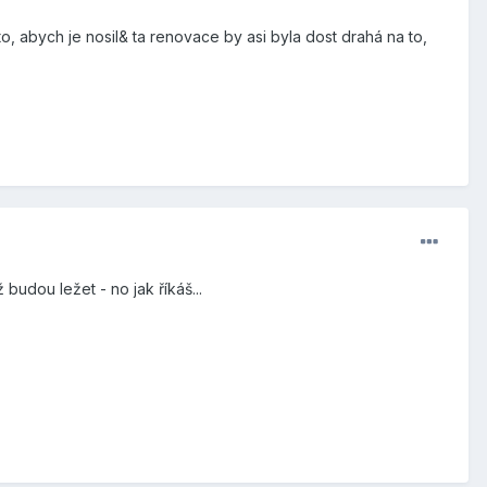
a to, abych je nosil& ta renovace by asi byla dost drahá na to,
udou ležet - no jak říkáš...