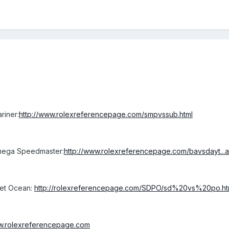
riner:
http://www.rolexreferencepage.com/smpvssub.html
mega Speedmaster:
http://www.rolexreferencepage.com/bavsdayt...a
net Ocean:
http://rolexreferencepage.com/SDPO/sd%20vs%20po.ht
ww.rolexreferencepage.com