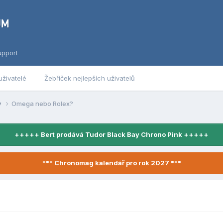
upport
uživatelé
Žebříček nejlepších uživatelů
y
Omega nebo Rolex?
+++++ Bert prodává Tudor Black Bay Chrono Pink +++++
*** Chronomag kalendář pro rok 2027 ***