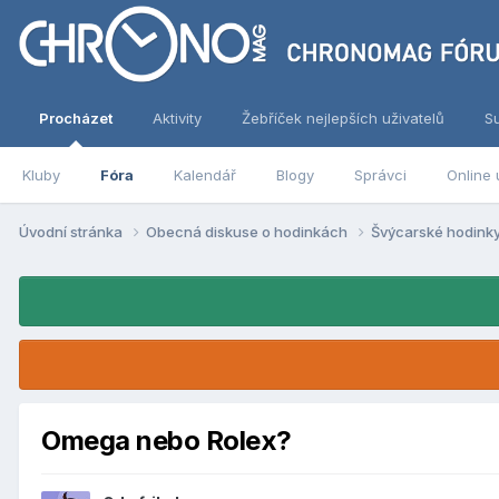
Procházet
Aktivity
Žebříček nejlepších uživatelů
S
Kluby
Fóra
Kalendář
Blogy
Správci
Online 
Úvodní stránka
Obecná diskuse o hodinkách
Švýcarské hodink
Omega nebo Rolex?