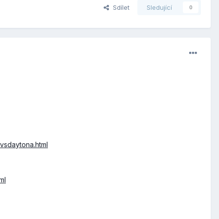
Sdílet
Sledující
0
vsdaytona.html
ml