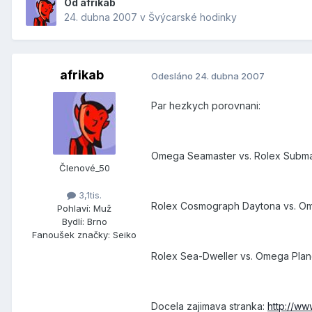
Od
afrikab
24. dubna 2007
v
Švýcarské hodinky
afrikab
Odesláno
24. dubna 2007
Par hezkych porovnani:
Omega Seamaster vs. Rolex Subma
Členové_50
3,1tis.
Rolex Cosmograph Daytona vs. O
Pohlaví:
Muž
Bydlí:
Brno
Fanoušek značky:
Seiko
Rolex Sea-Dweller vs. Omega Pla
Docela zajimava stranka:
http://w