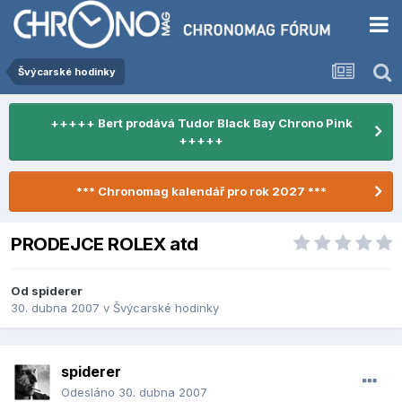
Švýcarské hodinky
+++++ Bert prodává Tudor Black Bay Chrono Pink
+++++
*** Chronomag kalendář pro rok 2027 ***
PRODEJCE ROLEX atd
Od
spiderer
30. dubna 2007
v
Švýcarské hodinky
spiderer
Odesláno
30. dubna 2007