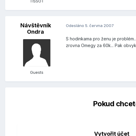
TISSOT
Návštěvník
Odesláno
5. června 2007
Ondra
S hodinkama pro ženu je problém..
zrovna Omegy za 60k... Pak obvykl
Guests
Pokud chcete
Vytvořit účet