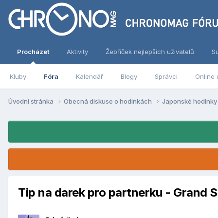
Procházet
Aktivity
Žebříček nejlepších uživatelů
S
Kluby
Fóra
Kalendář
Blogy
Správci
Online 
Úvodní stránka
Obecná diskuse o hodinkách
Japonské hodink
Tip na darek pro partnerku - Grand S