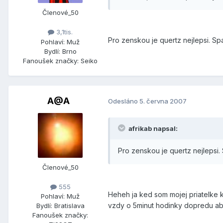
Členové_50
3,1tis.
Pro zenskou je quertz nejlepsi. Spa
Pohlaví:
Muž
Bydlí:
Brno
Fanoušek značky:
Seiko
A@A
Odesláno
5. června 2007
afrikab napsal:
Pro zenskou je quertz nejlepsi. 
Členové_50
555
Heheh ja ked som mojej priatelke k
Pohlaví:
Muž
vzdy o 5minut hodinky dopredu ab
Bydlí:
Bratislava
Fanoušek značky: