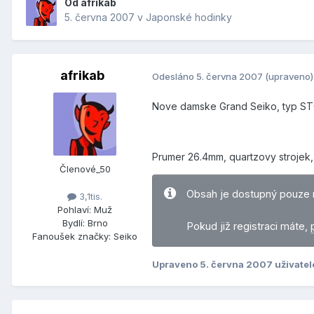
Od
afrikab
5. června 2007
v
Japonské hodinky
afrikab
Odesláno
5. června 2007
(upraveno)
Nove damske Grand Seiko, typ STGF
Prumer 26.4mm, quartzovy strojek, 
Členové_50
Obsah je dostupný pouze 
3,1tis.
Pohlaví:
Muž
Bydlí:
Brno
Pokud již registraci máte,
Fanoušek značky:
Seiko
Upraveno
5. června 2007
uživatel