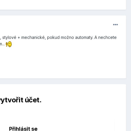
rní, stylové + mechanické, pokud možno automaty. A nechcete
...
ytvořit účet.
Přihlásit se