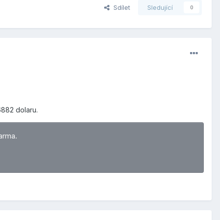
Sdílet
Sledující
0
6882 dolaru.
arma.