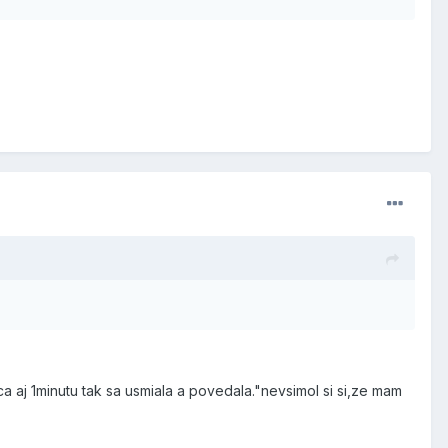
 aj 1minutu tak sa usmiala a povedala."nevsimol si si,ze mam