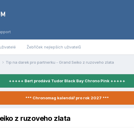
upport
uživatelé
Žebříček nejlepších uživatelů
y
Tip na darek pro partnerku - Grand Seiko z ruzoveho zlata
+++++ Bert prodává Tudor Black Bay Chrono Pink +++++
*** Chronomag kalendář pro rok 2027 ***
eiko z ruzoveho zlata