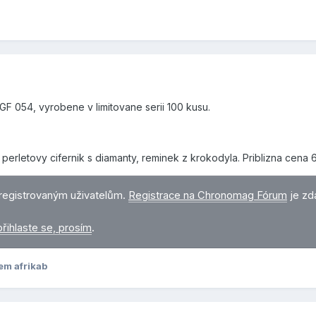
 054, vyrobene v limitovane serii 100 kusu.
perletovy cifernik s diamanty, reminek z krokodyla. Priblizna cena 
registrovaným uživatelům.
Registrace na Chronomag Fórum
je zd
přihlaste se, prosím
.
em afrikab