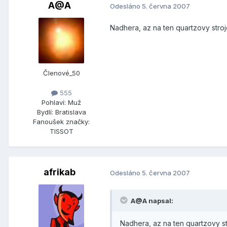
A@A
Odesláno
5. června 2007
Nadhera, az na ten quartzovy stro
Členové_50
555
Pohlaví:
Muž
Bydlí:
Bratislava
Fanoušek značky:
TISSOT
afrikab
Odesláno
5. června 2007
A@A napsal:
Nadhera, az na ten quartzovy s