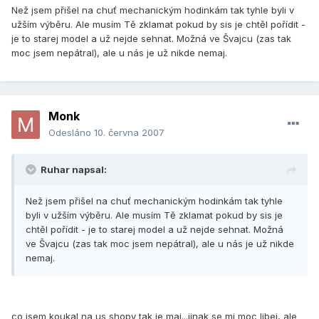
Než jsem přišel na chuť mechanickým hodinkám tak tyhle byli v
užším výběru. Ale musím Tě zklamat pokud by sis je chtěl pořídit -
je to starej model a už nejde sehnat. Možná ve Švajcu (zas tak
moc jsem nepátral), ale u nás je už nikde nemaj.
Monk
Odesláno
10. června 2007
Ruhar napsal:
Než jsem přišel na chuť mechanickým hodinkám tak tyhle
byli v užším výběru. Ale musím Tě zklamat pokud by sis je
chtěl pořídit - je to starej model a už nejde sehnat. Možná
ve Švajcu (zas tak moc jsem nepátral), ale u nás je už nikde
nemaj.
co jsem koukal na us shopy tak je maj...jinak se mi moc libej, ale