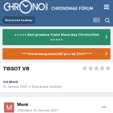
Švýcarské hodinky
+++++ Bert prodává Tudor Black Bay Chrono Pink
+++++
*** Chronomag kalendář pro rok 2027 ***
TISSOT V8
Od
Monk
10. června 2007
v
Švýcarské hodinky
Monk
Odesláno
10. června 2007