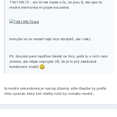
T36.1.316.72 - ani mi tak nejde o to, ze jsou Q, ale spis ta
modra vterinovka mi prijde kouzelna.
bohužel se mi nedaří najít více obrázků, ale i tak:)
PS: zkoušel jsem nejdříve hledat ve foru, jestli tu o nich neni
zmínka, ale nějak neprojde V8, že je to prý zakázaná
kombinace znaků
tá modrá sekundovka je naozaj úžasná, ešte lůepšie by podľa
mňa vyzerali, keby boli všetky ručič ky rovnako modré...