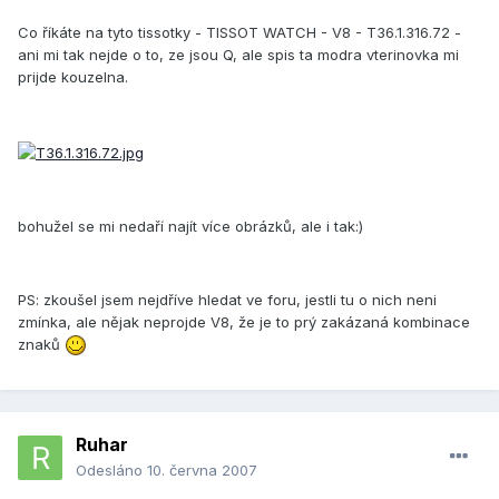
Co říkáte na tyto tissotky - TISSOT WATCH - V8 - T36.1.316.72 -
ani mi tak nejde o to, ze jsou Q, ale spis ta modra vterinovka mi
prijde kouzelna.
bohužel se mi nedaří najít více obrázků, ale i tak:)
PS: zkoušel jsem nejdříve hledat ve foru, jestli tu o nich neni
zmínka, ale nějak neprojde V8, že je to prý zakázaná kombinace
znaků
Ruhar
Odesláno
10. června 2007