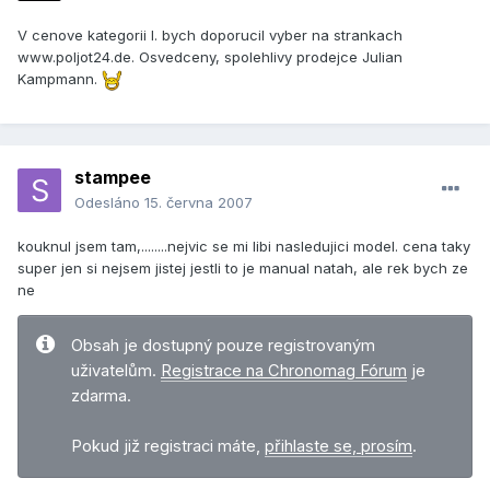
V cenove kategorii I. bych doporucil vyber na strankach
www.poljot24.de. Osvedceny, spolehlivy prodejce Julian
Kampmann.
stampee
Odesláno
15. června 2007
kouknul jsem tam,........nejvic se mi libi nasledujici model. cena taky
super jen si nejsem jistej jestli to je manual natah, ale rek bych ze
ne
Obsah je dostupný pouze registrovaným
uživatelům.
Registrace na Chronomag Fórum
je
zdarma.
Pokud již registraci máte,
přihlaste se, prosím
.