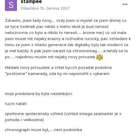
stampee
Odesláno
15. června 2007
Zdravim, jsem tady novy,... vzdy jsem si myslel ze jsem divnej co
se tyce hodinek pac nikdo z meho okoli je bud nenosil
nebozrovna co bylo a nikdo to neresil.......krome me;) uz od mala
jsem musel mit nejaky krasny a rozhodne rucicky, pac vzhledem k
tomu ze jsem z mladsi generace tak digitalky byly tak moderni ze
je mel kazdy. A pak jsem narazil na chroonomag.......a tehdy se to
po..... najednou musim mit nejaky novy prirustek
Hledam novy priruustek a chtel bycch pozadat podobne
"postizene" kamarady, zda by mi nepomohli s vyberem.
moje predstava by byla nasleldujici:
rucni natah
sportovne spolecensky vzhled (vzhled omega seamaster je v
pohode-i velikostne)
chronograph muze byt,.....neni podminka