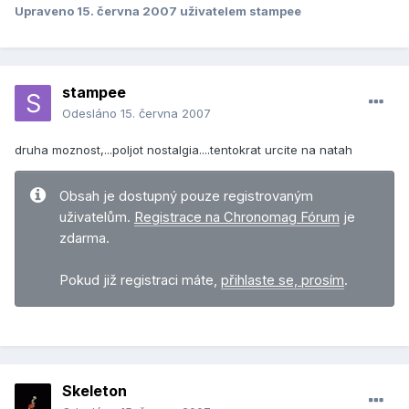
Upraveno
15. června 2007
uživatelem stampee
stampee
Odesláno
15. června 2007
druha moznost,...poljot nostalgia....tentokrat urcite na natah
Obsah je dostupný pouze registrovaným
uživatelům.
Registrace na Chronomag Fórum
je
zdarma.
Pokud již registraci máte,
přihlaste se, prosím
.
Skeleton