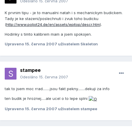
Odesláno
15. června 2007
K prvnim tipu - je to manualni natah i s mechanickym budickem.
Tady je ke stazeni/poslechnuti i zvuk toho budicku
(
http://www.poljot24.de/en/assets/epitop/descr.htm
).
Hodinky s timto kalibrem mam a jsem spokojen.
Upraveno
15. června 2007
uživatelem Skeleton
stampee
Odesláno
15. června 2007
tak to jsem moc rrad........jsou fakt pekny........dekuji za info
ten budik je hroznej.....ale ucel o to lepe splni
Upraveno
15. června 2007
uživatelem stampee